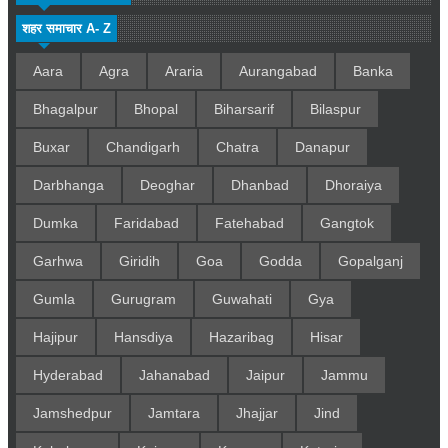
शहर समाचार A- Z
Aara
Agra
Araria
Aurangabad
Banka
Bhagalpur
Bhopal
Biharsarif
Bilaspur
Buxar
Chandigarh
Chatra
Danapur
Darbhanga
Deoghar
Dhanbad
Dhoraiya
Dumka
Faridabad
Fatehabad
Gangtok
Garhwa
Giridih
Goa
Godda
Gopalganj
Gumla
Gurugram
Guwahati
Gya
Hajipur
Hansdiya
Hazaribag
Hisar
Hyderabad
Jahanabad
Jaipur
Jammu
Jamshedpur
Jamtara
Jhajjar
Jind