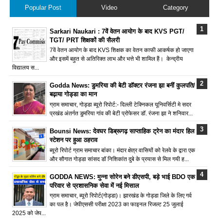
Popular Post
Video
Category
Sarkari Naukari : 7वें वेतन आयोग के बाद KVS PGT/
TGT/ PRT शिक्षकों की सैलरी
7वें वेतन आयोग के बाद KVS शिक्षक का वेतन काफी आकर्षक हो जाएगा
और इसमें बहुत से अतिरिक्त लाभ और भत्ते भी शामिल हैं। केन्द्रीय
विद्यालय स...
Godda News: डुमरिया की बेटी डॉक्टर रंजना झा बनीं कुलपति/
बढ़ाया गोड्डा का मान
ग्राम समाचार, गोड्डा ब्यूरो रिपोर्ट:- दिल्ली टेक्निकल यूनिवर्सिटी मे सदर
प्रखंड अंतर्गत डुमरिया गांव की बेटी प्रोफेसर डॉ. रंजना झा ने शनिवार...
Bounsi News: देवघर डिब्रूगढ़ साप्ताहिक ट्रेन का मंदार हिल
स्टेशन पर हुआ ठहराव
ब्यूरो रिपोर्ट ग्राम समाचार बांका। मंदार क्षेत्र वासियों को रेलवे के द्वारा एक
और सौगात गोड्डा सांसद डॉ निशिकांत दुबे के प्रयास से मिल गयी ह...
GODDA NEWS: मुन्ना सोरेन बने डीएसपी, बड़े भाई BDO एक
परिवार से प्रशासनिक सेवा में नई मिसाल
ग्राम समाचार, ब्यूरो रिपोर्ट(गोड्डा)। झारखंड के गोड्डा जिले के लिए गर्व
का पल है। जेपीएससी परीक्षा 2023 का फाइनल रिजल्ट 25 जुलाई
2025 को जेप...