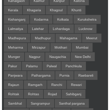
Kahalgaon
Kaimur
Kanpur
Katoria
Kerala
Khagaria
Khagoul
Khunti
Kishanganj
Kodarma
Kolkata
Kurukshetra
Lalmatiya
Latehar
Lohardaga
Lucknow
Madhepura
Madhupur
Mahagama
Meerut
Meharma
Mirzapur
Motihari
Mumbai
Munger
Nagpur
Naugachia
New Delhi
Pakur
Palamu
Palwal
Panchkula
Panjwara
Pathargama
Purnia
Raebareli
Rajaun
Ramgarh
Ranchi
Rewari
Rohtak
Rohtas
Rojad
Sahibganj
Sambhal
Sangrampur
Santhal pargana