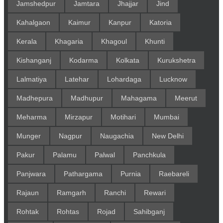
Jamshedpur
Jamtara
Jhajjar
Jind
Kahalgaon
Kaimur
Kanpur
Katoria
Kerala
Khagaria
Khagoul
Khunti
Kishanganj
Kodarma
Kolkata
Kurukshetra
Lalmatiya
Latehar
Lohardaga
Lucknow
Madhepura
Madhupur
Mahagama
Meerut
Meharma
Mirzapur
Motihari
Mumbai
Munger
Nagpur
Naugachia
New Delhi
Pakur
Palamu
Palwal
Panchkula
Panjwara
Pathargama
Purnia
Raebareli
Rajaun
Ramgarh
Ranchi
Rewari
Rohtak
Rohtas
Rojad
Sahibganj