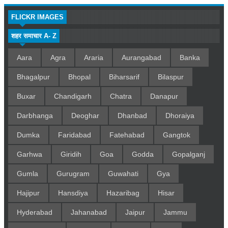
FLICKR IMAGES
शहर समाचार A- Z
Aara
Agra
Araria
Aurangabad
Banka
Bhagalpur
Bhopal
Biharsarif
Bilaspur
Buxar
Chandigarh
Chatra
Danapur
Darbhanga
Deoghar
Dhanbad
Dhoraiya
Dumka
Faridabad
Fatehabad
Gangtok
Garhwa
Giridih
Goa
Godda
Gopalganj
Gumla
Gurugram
Guwahati
Gya
Hajipur
Hansdiya
Hazaribag
Hisar
Hyderabad
Jahanabad
Jaipur
Jammu