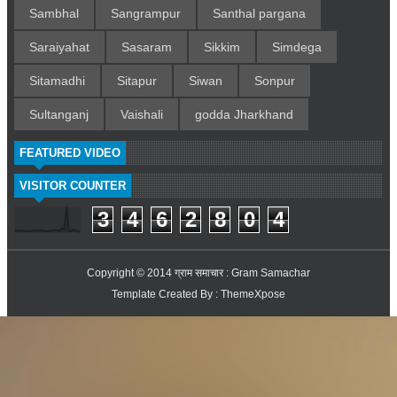
Sambhal
Sangrampur
Santhal pargana
Saraiyahat
Sasaram
Sikkim
Simdega
Sitamadhi
Sitapur
Siwan
Sonpur
Sultanganj
Vaishali
godda Jharkhand
FEATURED VIDEO
VISITOR COUNTER
3
4
6
2
8
0
4
Copyright © 2014
ग्राम समाचार : Gram Samachar
Template Created By :
ThemeXpose