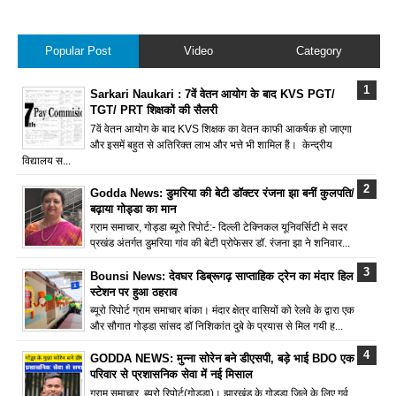
Popular Post
Video
Category
Sarkari Naukari : 7वें वेतन आयोग के बाद KVS PGT/
TGT/ PRT शिक्षकों की सैलरी
7वें वेतन आयोग के बाद KVS शिक्षक का वेतन काफी आकर्षक हो जाएगा
और इसमें बहुत से अतिरिक्त लाभ और भत्ते भी शामिल हैं। केन्द्रीय
विद्यालय स...
Godda News: डुमरिया की बेटी डॉक्टर रंजना झा बनीं कुलपति/
बढ़ाया गोड्डा का मान
ग्राम समाचार, गोड्डा ब्यूरो रिपोर्ट:- दिल्ली टेक्निकल यूनिवर्सिटी मे सदर
प्रखंड अंतर्गत डुमरिया गांव की बेटी प्रोफेसर डॉ. रंजना झा ने शनिवार...
Bounsi News: देवघर डिब्रूगढ़ साप्ताहिक ट्रेन का मंदार हिल
स्टेशन पर हुआ ठहराव
ब्यूरो रिपोर्ट ग्राम समाचार बांका। मंदार क्षेत्र वासियों को रेलवे के द्वारा एक
और सौगात गोड्डा सांसद डॉ निशिकांत दुबे के प्रयास से मिल गयी ह...
GODDA NEWS: मुन्ना सोरेन बने डीएसपी, बड़े भाई BDO एक
परिवार से प्रशासनिक सेवा में नई मिसाल
ग्राम समाचार, ब्यूरो रिपोर्ट(गोड्डा)। झारखंड के गोड्डा जिले के लिए गर्व