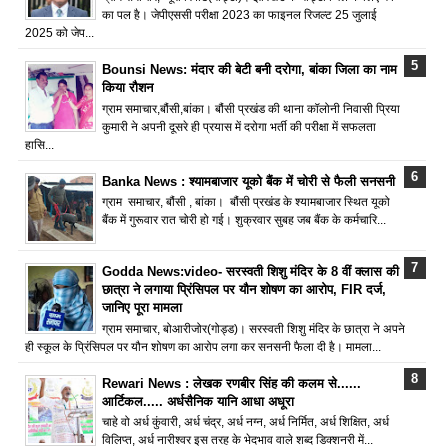
का पल है। जेपीएससी परीक्षा 2023 का फाइनल रिजल्ट 25 जुलाई
2025 को जेप...
Bounsi News: मंदार की बेटी बनी दरोगा, बांका जिला का नाम
किया रौशन
ग्राम समाचार,बौंसी,बांका। बौंसी प्रखंड की थाना कॉलोनी निवासी प्रिया
कुमारी ने अपनी दूसरे ही प्रयास में दरोगा भर्ती की परीक्षा में सफलता
हासि...
Banka News : श्यामबाजार यूको बैंक में चोरी से फैली सनसनी
ग्राम समाचार, बौंसी , बांका। बौंसी प्रखंड के श्यामबाजार स्थित यूको
बैंक में गुरूवार रात चोरी हो गई। शुक्रवार सुबह जब बैंक के कर्मचारि...
Godda News:video- सरस्वती शिशु मंदिर के 8 वीं क्लास की
छात्रा ने लगाया प्रिंसिपल पर यौन शोषण का आरोप, FIR दर्ज,
जानिए पूरा मामला
ग्राम समाचार, बोआरीजोर(गोड्ड)। सरस्वती शिशु मंदिर के छात्रा ने अपने
ही स्कूल के प्रिंसिपल पर यौन शोषण का आरोप लगा कर सनसनी फैला दी है। मामला...
Rewari News : लेखक रणबीर सिंह की कलम से......
आर्टिकल..... अर्धसैनिक यानि आधा अधूरा
चाहे वो अर्ध कुंवारी, अर्ध चंद्र, अर्ध नग्न, अर्ध निर्मित, अर्ध शिक्षित, अर्ध
विलिप्त, अर्ध नारीश्वर इस तरह के भेदभाव वाले शब्द डिक्शनरी में...