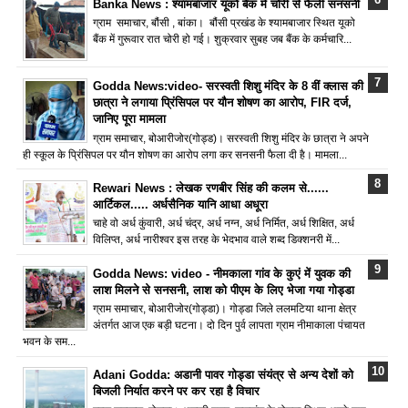
Banka News : श्यामबाजार यूको बैंक में चोरी से फैली सनसनी
ग्राम समाचार, बौंसी , बांका। बौंसी प्रखंड के श्यामबाजार स्थित यूको
बैंक में गुरूवार रात चोरी हो गई। शुक्रवार सुबह जब बैंक के कर्मचारि...
Godda News:video- सरस्वती शिशु मंदिर के 8 वीं क्लास की
छात्रा ने लगाया प्रिंसिपल पर यौन शोषण का आरोप, FIR दर्ज,
जानिए पूरा मामला
ग्राम समाचार, बोआरीजोर(गोड्ड)। सरस्वती शिशु मंदिर के छात्रा ने अपने
ही स्कूल के प्रिंसिपल पर यौन शोषण का आरोप लगा कर सनसनी फैला दी है। मामला...
Rewari News : लेखक रणबीर सिंह की कलम से......
आर्टिकल..... अर्धसैनिक यानि आधा अधूरा
चाहे वो अर्ध कुंवारी, अर्ध चंद्र, अर्ध नग्न, अर्ध निर्मित, अर्ध शिक्षित, अर्ध
विलिप्त, अर्ध नारीश्वर इस तरह के भेदभाव वाले शब्द डिक्शनरी में...
Godda News: video - नीमकाला गांव के कुएं में युवक की
लाश मिलने से सनसनी, लाश को पीएम के लिए भेजा गया गोड्डा
ग्राम समाचार, बोआरीजोर(गोड्डा)। गोड्डा जिले ललमटिया थाना क्षेत्र
अंतर्गत आज एक बड़ी घटना। दो दिन पुर्व लापता ग्राम नीमाकाला पंचायत
भवन के सम...
Adani Godda: अडानी पावर गोड्डा संयंत्र से अन्य देशों को
बिजली निर्यात करने पर कर रहा है विचार