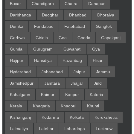
Buxar
Chandigarh
Chatra
Danapur
Darbhanga
Deoghar
Dhanbad
Dhoraiya
Dumka
Faridabad
Fatehabad
Gangtok
Garhwa
Giridih
Goa
Godda
Gopalganj
Gumla
Gurugram
Guwahati
Gya
Hajipur
Hansdiya
Hazaribag
Hisar
Hyderabad
Jahanabad
Jaipur
Jammu
Jamshedpur
Jamtara
Jhajjar
Jind
Kahalgaon
Kaimur
Kanpur
Katoria
Kerala
Khagaria
Khagoul
Khunti
Kishanganj
Kodarma
Kolkata
Kurukshetra
Lalmatiya
Latehar
Lohardaga
Lucknow