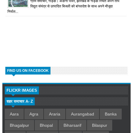
ग्राम समाचार, गोड्डा। अडानी पावर, झारखंड के गोड्डा स्थित अपने ताप
विद्युत संयंत्र से उत्पादित बिजली को बांग्लादेश के साथ अपने मौजूदा
निर्यात...
FIND US ON FACEBOOK
FLICKR IMAGES
शहर समाचार A- Z
Aara
Agra
Araria
Aurangabad
Banka
Bhagalpur
Bhopal
Biharsarif
Bilaspur