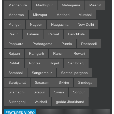
Madhepura
Madhupur
Mahagama
Meerut
Meharma
Mirzapur
Motihari
Mumbai
Munger
Nagpur
Naugachia
New Delhi
Pakur
Palamu
Palwal
Panchkula
Panjwara
Pathargama
Purnia
Raebareli
Rajaun
Ramgarh
Ranchi
Rewari
Rohtak
Rohtas
Rojad
Sahibganj
Sambhal
Sangrampur
Santhal pargana
Saraiyahat
Sasaram
Sikkim
Simdega
Sitamadhi
Sitapur
Siwan
Sonpur
Sultanganj
Vaishali
godda Jharkhand
FEATURED VIDEO