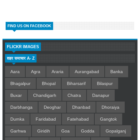
FIND US ON FACEBOOK
FLICKR IMAGES
शहर समाचार A- Z
Aara
Agra
Araria
Aurangabad
Banka
Bhagalpur
Bhopal
Biharsarif
Bilaspur
Buxar
Chandigarh
Chatra
Danapur
Darbhanga
Deoghar
Dhanbad
Dhoraiya
Dumka
Faridabad
Fatehabad
Gangtok
Garhwa
Giridih
Goa
Godda
Gopalganj