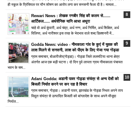
ही स्कूल के प्रिंसिपल पर यौन शोषण का आरोप लगा कर सनसनी फैला दी है। मामला...
Rewari News : लेखक रणबीर सिंह की कलम से......
आर्टिकल..... अर्धसैनिक यानि आधा अधूरा
चाहे वो अर्ध कुंवारी, अर्ध चंद्र, अर्ध नग्न, अर्ध निर्मित, अर्ध शिक्षित, अर्ध
विलिप्त, अर्ध नारीश्वर इस तरह के भेदभाव वाले शब्द डिक्शनरी में...
Godda News: video - नीमकाला गांव के कुएं में युवक की
लाश मिलने से सनसनी, लाश को पीएम के लिए भेजा गया गोड्डा
ग्राम समाचार, बोआरीजोर(गोड्डा)। गोड्डा जिले ललमटिया थाना क्षेत्र
अंतर्गत आज एक बड़ी घटना। दो दिन पुर्व लापता ग्राम नीमाकाला पंचायत
भवन के सम...
Adani Godda: अडानी पावर गोड्डा संयंत्र से अन्य देशों को
बिजली निर्यात करने पर कर रहा है विचार
ग्राम समाचार, गोड्डा। अडानी पावर, झारखंड के गोड्डा स्थित अपने ताप
विद्युत संयंत्र से उत्पादित बिजली को बांग्लादेश के साथ अपने मौजूदा
निर्यात...