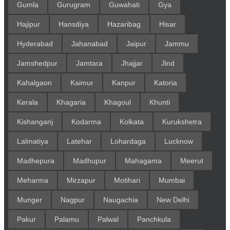
Gumla
Gurugram
Guwahati
Gya
Hajipur
Hansdiya
Hazaribag
Hisar
Hyderabad
Jahanabad
Jaipur
Jammu
Jamshedpur
Jamtara
Jhajjar
Jind
Kahalgaon
Kaimur
Kanpur
Katoria
Kerala
Khagaria
Khagoul
Khunti
Kishanganj
Kodarma
Kolkata
Kurukshetra
Lalmatiya
Latehar
Lohardaga
Lucknow
Madhepura
Madhupur
Mahagama
Meerut
Meharma
Mirzapur
Motihari
Mumbai
Munger
Nagpur
Naugachia
New Delhi
Pakur
Palamu
Palwal
Panchkula