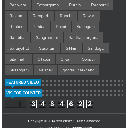
Panjwara
Pathargama
Purnia
Raebareli
Rajaun
Ramgarh
Ranchi
Rewari
Rohtak
Rohtas
Rojad
Sahibganj
Sambhal
Sangrampur
Santhal pargana
Saraiyahat
Sasaram
Sikkim
Simdega
Sitamadhi
Sitapur
Siwan
Sonpur
Sultanganj
Vaishali
godda Jharkhand
FEATURED VIDEO
VISITOR COUNTER
3
4
6
4
6
2
2
Copyright © 2014
ग्राम समाचार : Gram Samachar