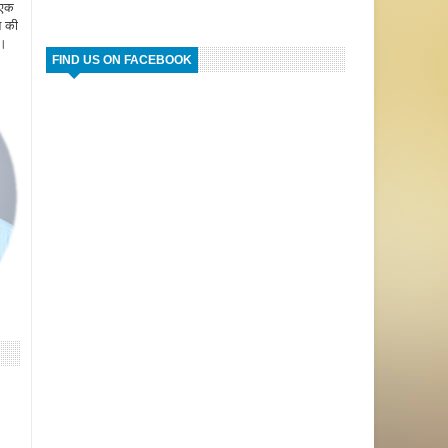
 एक
न की
ै।
FIND US ON FACEBOOK