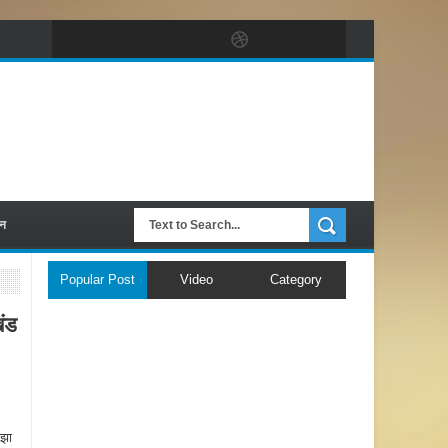
पन
Popular Post
Video
Category
ंड
 झा