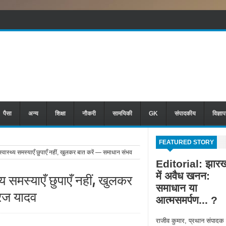
पैसा
अन्य
शिक्षा
नौकरी
सामयिकी
GK
संपादकीय
विज्ञा
FEATURED STORY
ास्थ्य समस्याएँ छुपाएँ नहीं, खुलकर बात करें — समाधान संभव
Editorial: झारख
में अवैध खनन:
य समस्याएँ छुपाएँ नहीं, खुलकर
समाधान या
ीरज यादव
आत्मसमर्पण... ?
राजीव कुमार, प्रथान संपादक