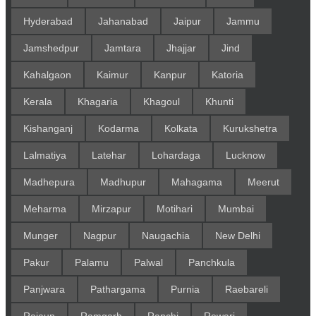
Hyderabad
Jahanabad
Jaipur
Jammu
Jamshedpur
Jamtara
Jhajjar
Jind
Kahalgaon
Kaimur
Kanpur
Katoria
Kerala
Khagaria
Khagoul
Khunti
Kishanganj
Kodarma
Kolkata
Kurukshetra
Lalmatiya
Latehar
Lohardaga
Lucknow
Madhepura
Madhupur
Mahagama
Meerut
Meharma
Mirzapur
Motihari
Mumbai
Munger
Nagpur
Naugachia
New Delhi
Pakur
Palamu
Palwal
Panchkula
Panjwara
Pathargama
Purnia
Raebareli
Rajaun
Ramgarh
Ranchi
Rewari