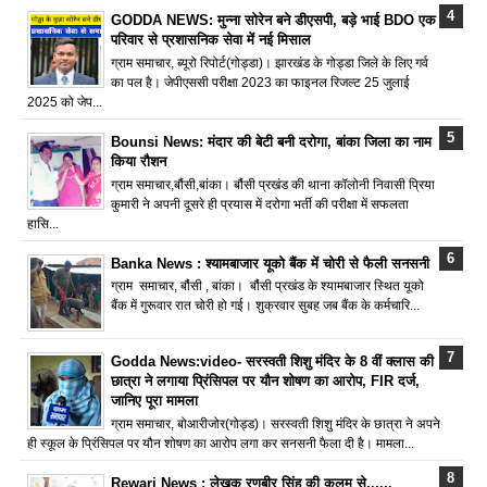
GODDA NEWS: मुन्ना सोरेन बने डीएसपी, बड़े भाई BDO एक
परिवार से प्रशासनिक सेवा में नई मिसाल
ग्राम समाचार, ब्यूरो रिपोर्ट(गोड्डा)। झारखंड के गोड्डा जिले के लिए गर्व
का पल है। जेपीएससी परीक्षा 2023 का फाइनल रिजल्ट 25 जुलाई
2025 को जेप...
Bounsi News: मंदार की बेटी बनी दरोगा, बांका जिला का नाम
किया रौशन
ग्राम समाचार,बौंसी,बांका। बौंसी प्रखंड की थाना कॉलोनी निवासी प्रिया
कुमारी ने अपनी दूसरे ही प्रयास में दरोगा भर्ती की परीक्षा में सफलता
हासि...
Banka News : श्यामबाजार यूको बैंक में चोरी से फैली सनसनी
ग्राम समाचार, बौंसी , बांका। बौंसी प्रखंड के श्यामबाजार स्थित यूको
बैंक में गुरूवार रात चोरी हो गई। शुक्रवार सुबह जब बैंक के कर्मचारि...
Godda News:video- सरस्वती शिशु मंदिर के 8 वीं क्लास की
छात्रा ने लगाया प्रिंसिपल पर यौन शोषण का आरोप, FIR दर्ज,
जानिए पूरा मामला
ग्राम समाचार, बोआरीजोर(गोड्ड)। सरस्वती शिशु मंदिर के छात्रा ने अपने
ही स्कूल के प्रिंसिपल पर यौन शोषण का आरोप लगा कर सनसनी फैला दी है। मामला...
Rewari News : लेखक रणबीर सिंह की कलम से......