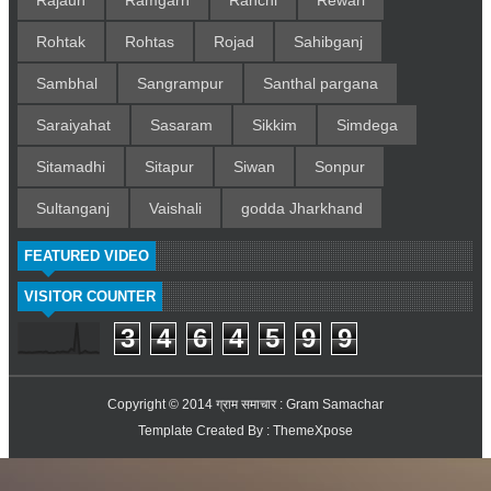
Rohtak
Rohtas
Rojad
Sahibganj
Sambhal
Sangrampur
Santhal pargana
Saraiyahat
Sasaram
Sikkim
Simdega
Sitamadhi
Sitapur
Siwan
Sonpur
Sultanganj
Vaishali
godda Jharkhand
FEATURED VIDEO
VISITOR COUNTER
3
4
6
4
5
9
9
Copyright © 2014
ग्राम समाचार : Gram Samachar
Template Created By :
ThemeXpose