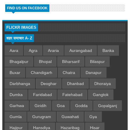
FIND US ON FACEBOOK
FLICKR IMAGES
शहर समाचार A- Z
Aara
Agra
Araria
Aurangabad
Banka
Bhagalpur
Bhopal
Biharsarif
Bilaspur
Buxar
Chandigarh
Chatra
Danapur
Darbhanga
Deoghar
Dhanbad
Dhoraiya
Dumka
Faridabad
Fatehabad
Gangtok
Garhwa
Giridih
Goa
Godda
Gopalganj
Gumla
Gurugram
Guwahati
Gya
Hajipur
Hansdiya
Hazaribag
Hisar