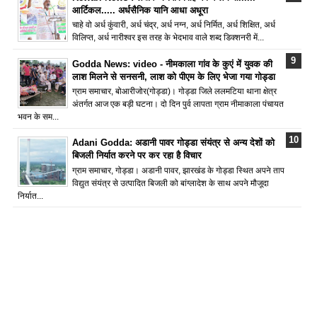
आर्टिकल..... अर्धसैनिक यानि आधा अधूरा
चाहे वो अर्ध कुंवारी, अर्ध चंद्र, अर्ध नग्न, अर्ध निर्मित, अर्ध शिक्षित, अर्ध
विलिप्त, अर्ध नारीश्वर इस तरह के भेदभाव वाले शब्द डिक्शनरी में...
Godda News: video - नीमकाला गांव के कुएं में युवक की
लाश मिलने से सनसनी, लाश को पीएम के लिए भेजा गया गोड्डा
ग्राम समाचार, बोआरीजोर(गोड्डा)। गोड्डा जिले ललमटिया थाना क्षेत्र
अंतर्गत आज एक बड़ी घटना। दो दिन पुर्व लापता ग्राम नीमाकाला पंचायत
भवन के सम...
Adani Godda: अडानी पावर गोड्डा संयंत्र से अन्य देशों को
बिजली निर्यात करने पर कर रहा है विचार
ग्राम समाचार, गोड्डा। अडानी पावर, झारखंड के गोड्डा स्थित अपने ताप
विद्युत संयंत्र से उत्पादित बिजली को बांग्लादेश के साथ अपने मौजूदा
निर्यात...