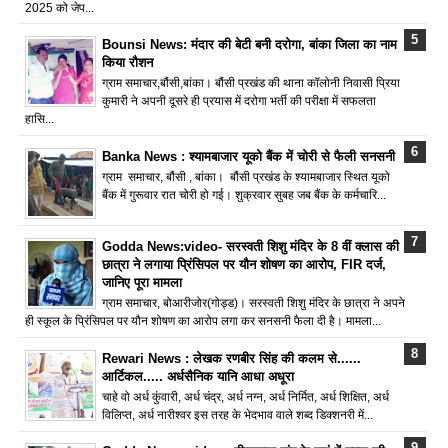
2025 को जेप...
Bounsi News: मंदार की बेटी बनी दरोगा, बांका जिला का नाम
किया रौशन
ग्राम समाचार,बौंसी,बांका। बौंसी प्रखंड की थाना कॉलोनी निवासी प्रिया
कुमारी ने अपनी दूसरे ही प्रयास में दरोगा भर्ती की परीक्षा में सफलता
हासि...
Banka News : श्यामबाजार यूको बैंक में चोरी से फैली सनसनी
ग्राम समाचार, बौंसी , बांका। बौंसी प्रखंड के श्यामबाजार स्थित यूको
बैंक में गुरूवार रात चोरी हो गई। शुक्रवार सुबह जब बैंक के कर्मचारि...
Godda News:video- सरस्वती शिशु मंदिर के 8 वीं क्लास की
छात्रा ने लगाया प्रिंसिपल पर यौन शोषण का आरोप, FIR दर्ज,
जानिए पूरा मामला
ग्राम समाचार, बोआरीजोर(गोड्ड)। सरस्वती शिशु मंदिर के छात्रा ने अपने
ही स्कूल के प्रिंसिपल पर यौन शोषण का आरोप लगा कर सनसनी फैला दी है। मामला...
Rewari News : लेखक रणबीर सिंह की कलम से......
आर्टिकल..... अर्धसैनिक यानि आधा अधूरा
चाहे वो अर्ध कुंवारी, अर्ध चंद्र, अर्ध नग्न, अर्ध निर्मित, अर्ध शिक्षित, अर्ध
विलिप्त, अर्ध नारीश्वर इस तरह के भेदभाव वाले शब्द डिक्शनरी में...