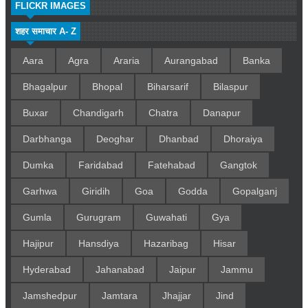
FLICKR IMAGES
शहर समाचार A- Z
Aara
Agra
Araria
Aurangabad
Banka
Bhagalpur
Bhopal
Biharsarif
Bilaspur
Buxar
Chandigarh
Chatra
Danapur
Darbhanga
Deoghar
Dhanbad
Dhoraiya
Dumka
Faridabad
Fatehabad
Gangtok
Garhwa
Giridih
Goa
Godda
Gopalganj
Gumla
Gurugram
Guwahati
Gya
Hajipur
Hansdiya
Hazaribag
Hisar
Hyderabad
Jahanabad
Jaipur
Jammu
Jamshedpur
Jamtara
Jhajjar
Jind