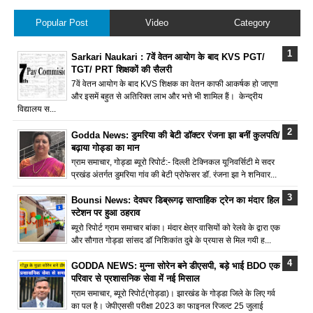
Popular Post
Video
Category
Sarkari Naukari : 7वें वेतन आयोग के बाद KVS PGT/
TGT/ PRT शिक्षकों की सैलरी
7वें वेतन आयोग के बाद KVS शिक्षक का वेतन काफी आकर्षक हो जाएगा
और इसमें बहुत से अतिरिक्त लाभ और भत्ते भी शामिल हैं। केन्द्रीय
विद्यालय स...
Godda News: डुमरिया की बेटी डॉक्टर रंजना झा बनीं कुलपति/
बढ़ाया गोड्डा का मान
ग्राम समाचार, गोड्डा ब्यूरो रिपोर्ट:- दिल्ली टेक्निकल यूनिवर्सिटी मे सदर
प्रखंड अंतर्गत डुमरिया गांव की बेटी प्रोफेसर डॉ. रंजना झा ने शनिवार...
Bounsi News: देवघर डिब्रूगढ़ साप्ताहिक ट्रेन का मंदार हिल
स्टेशन पर हुआ ठहराव
ब्यूरो रिपोर्ट ग्राम समाचार बांका। मंदार क्षेत्र वासियों को रेलवे के द्वारा एक
और सौगात गोड्डा सांसद डॉ निशिकांत दुबे के प्रयास से मिल गयी ह...
GODDA NEWS: मुन्ना सोरेन बने डीएसपी, बड़े भाई BDO एक
परिवार से प्रशासनिक सेवा में नई मिसाल
ग्राम समाचार, ब्यूरो रिपोर्ट(गोड्डा)। झारखंड के गोड्डा जिले के लिए गर्व
का पल है। जेपीएससी परीक्षा 2023 का फाइनल रिजल्ट 25 जुलाई