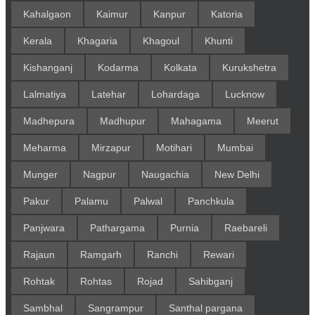
Kahalgaon
Kaimur
Kanpur
Katoria
Kerala
Khagaria
Khagoul
Khunti
Kishanganj
Kodarma
Kolkata
Kurukshetra
Lalmatiya
Latehar
Lohardaga
Lucknow
Madhepura
Madhupur
Mahagama
Meerut
Meharma
Mirzapur
Motihari
Mumbai
Munger
Nagpur
Naugachia
New Delhi
Pakur
Palamu
Palwal
Panchkula
Panjwara
Pathargama
Purnia
Raebareli
Rajaun
Ramgarh
Ranchi
Rewari
Rohtak
Rohtas
Rojad
Sahibganj
Sambhal
Sangrampur
Santhal pargana