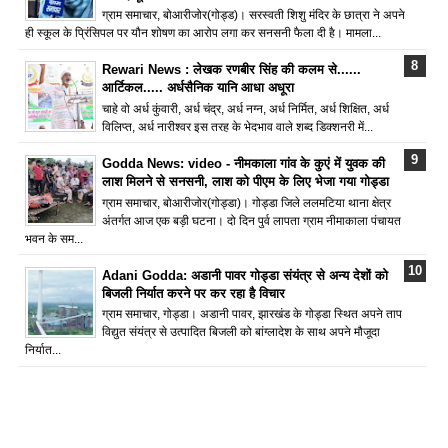
ग्राम समाचार, बोआरीजोर(गोड्ड)। सरस्वती शिशु मंदिर के छात्रा ने अपने
ही स्कूल के प्रिंसिपल पर यौन शोषण का आरोप लगा कर सनसनी फैला दी है। मामला...
Rewari News : लेखक रणबीर सिंह की कलम से......
आर्टिकल..... अर्धसैनिक यानि आधा अधूरा
चाहे वो अर्ध कुंवारी, अर्ध चंद्र, अर्ध नग्न, अर्ध निर्मित, अर्ध शिक्षित, अर्ध
विलिप्त, अर्ध नारीश्वर इस तरह के भेदभाव वाले शब्द डिक्शनरी में...
Godda News: video - नीमकाला गांव के कुएं में युवक की
लाश मिलने से सनसनी, लाश को पीएम के लिए भेजा गया गोड्डा
ग्राम समाचार, बोआरीजोर(गोड्डा)। गोड्डा जिले ललमटिया थाना क्षेत्र
अंतर्गत आज एक बड़ी घटना। दो दिन पुर्व लापता ग्राम नीमाकाला पंचायत
भवन के सम...
Adani Godda: अडानी पावर गोड्डा संयंत्र से अन्य देशों को
बिजली निर्यात करने पर कर रहा है विचार
ग्राम समाचार, गोड्डा। अडानी पावर, झारखंड के गोड्डा स्थित अपने ताप
विद्युत संयंत्र से उत्पादित बिजली को बांग्लादेश के साथ अपने मौजूदा
निर्यात...