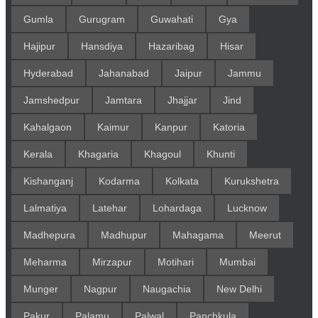
Gumla
Gurugram
Guwahati
Gya
Hajipur
Hansdiya
Hazaribag
Hisar
Hyderabad
Jahanabad
Jaipur
Jammu
Jamshedpur
Jamtara
Jhajjar
Jind
Kahalgaon
Kaimur
Kanpur
Katoria
Kerala
Khagaria
Khagoul
Khunti
Kishanganj
Kodarma
Kolkata
Kurukshetra
Lalmatiya
Latehar
Lohardaga
Lucknow
Madhepura
Madhupur
Mahagama
Meerut
Meharma
Mirzapur
Motihari
Mumbai
Munger
Nagpur
Naugachia
New Delhi
Pakur
Palamu
Palwal
Panchkula