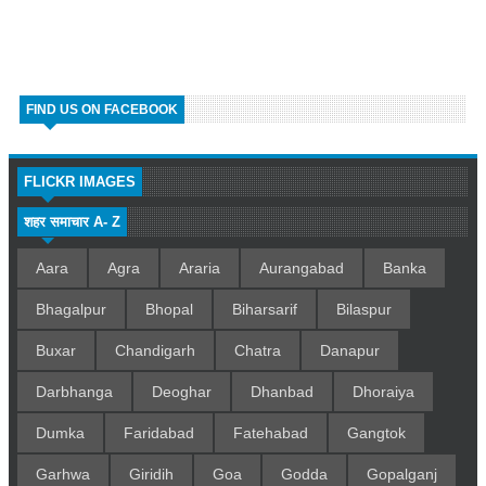
FIND US ON FACEBOOK
FLICKR IMAGES
शहर समाचार A- Z
Aara
Agra
Araria
Aurangabad
Banka
Bhagalpur
Bhopal
Biharsarif
Bilaspur
Buxar
Chandigarh
Chatra
Danapur
Darbhanga
Deoghar
Dhanbad
Dhoraiya
Dumka
Faridabad
Fatehabad
Gangtok
Garhwa
Giridih
Goa
Godda
Gopalganj