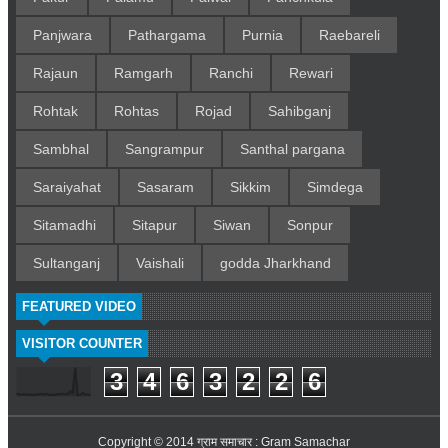
Panjwara
Pathargama
Purnia
Raebareli
Rajaun
Ramgarh
Ranchi
Rewari
Rohtak
Rohtas
Rojad
Sahibganj
Sambhal
Sangrampur
Santhal pargana
Saraiyahat
Sasaram
Sikkim
Simdega
Sitamadhi
Sitapur
Siwan
Sonpur
Sultanganj
Vaishali
godda Jharkhand
FEATURED VIDEO
VISITOR COUNTER
3
4
6
3
2
2
6
Copyright © 2014
ग्राम समाचार : Gram Samachar