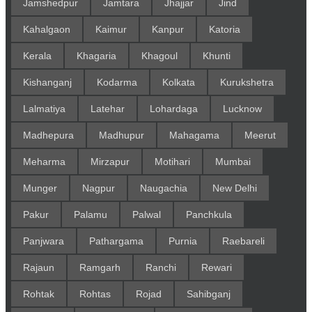
Jamshedpur
Jamtara
Jhajjar
Jind
Kahalgaon
Kaimur
Kanpur
Katoria
Kerala
Khagaria
Khagoul
Khunti
Kishanganj
Kodarma
Kolkata
Kurukshetra
Lalmatiya
Latehar
Lohardaga
Lucknow
Madhepura
Madhupur
Mahagama
Meerut
Meharma
Mirzapur
Motihari
Mumbai
Munger
Nagpur
Naugachia
New Delhi
Pakur
Palamu
Palwal
Panchkula
Panjwara
Pathargama
Purnia
Raebareli
Rajaun
Ramgarh
Ranchi
Rewari
Rohtak
Rohtas
Rojad
Sahibganj