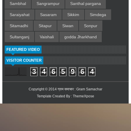
Sambhal
Sangrampur
Santhal pargana
Saraiyahat
Sasaram
Sikkim
Simdega
Sitamadhi
Sitapur
Siwan
Sonpur
Sultanganj
Vaishali
godda Jharkhand
FEATURED VIDEO
VISITOR COUNTER
3
4
6
5
9
6
4
Copyright © 2014
ग्राम समाचार : Gram Samachar
Template Created By :
ThemeXpose