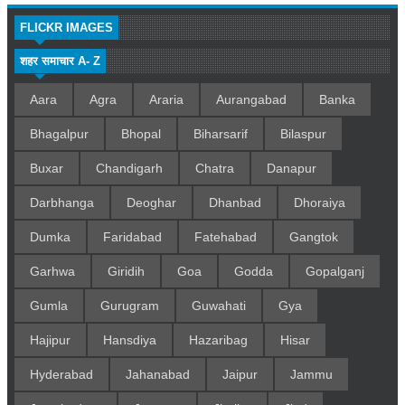
FLICKR IMAGES
शहर समाचार A- Z
Aara
Agra
Araria
Aurangabad
Banka
Bhagalpur
Bhopal
Biharsarif
Bilaspur
Buxar
Chandigarh
Chatra
Danapur
Darbhanga
Deoghar
Dhanbad
Dhoraiya
Dumka
Faridabad
Fatehabad
Gangtok
Garhwa
Giridih
Goa
Godda
Gopalganj
Gumla
Gurugram
Guwahati
Gya
Hajipur
Hansdiya
Hazaribag
Hisar
Hyderabad
Jahanabad
Jaipur
Jammu