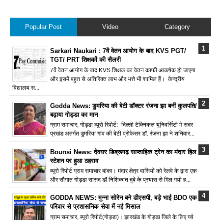
Popular Post
Video
Category
Sarkari Naukari : 7वें वेतन आयोग के बाद KVS PGT/
TGT/ PRT शिक्षकों की सैलरी
7वें वेतन आयोग के बाद KVS शिक्षक का वेतन काफी आकर्षक हो जाएगा
और इसमें बहुत से अतिरिक्त लाभ और भत्ते भी शामिल हैं। केन्द्रीय
विद्यालय स...
Godda News: डुमरिया की बेटी डॉक्टर रंजना झा बनीं कुलपति/
बढ़ाया गोड्डा का मान
ग्राम समाचार, गोड्डा ब्यूरो रिपोर्ट:- दिल्ली टेक्निकल यूनिवर्सिटी मे सदर
प्रखंड अंतर्गत डुमरिया गांव की बेटी प्रोफेसर डॉ. रंजना झा ने शनिवार...
Bounsi News: देवघर डिब्रूगढ़ साप्ताहिक ट्रेन का मंदार हिल
स्टेशन पर हुआ ठहराव
ब्यूरो रिपोर्ट ग्राम समाचार बांका। मंदार क्षेत्र वासियों को रेलवे के द्वारा एक
और सौगात गोड्डा सांसद डॉ निशिकांत दुबे के प्रयास से मिल गयी ह...
GODDA NEWS: मुन्ना सोरेन बने डीएसपी, बड़े भाई BDO एक
परिवार से प्रशासनिक सेवा में नई मिसाल
ग्राम समाचार, ब्यूरो रिपोर्ट(गोड्डा)। झारखंड के गोड्डा जिले के लिए गर्व