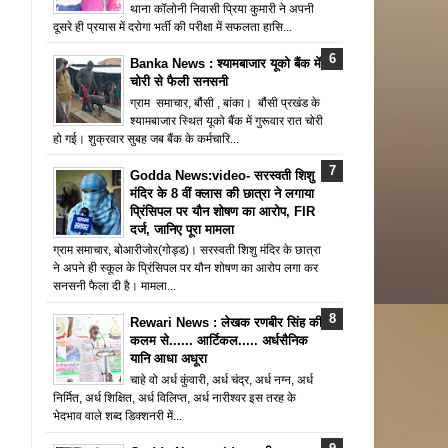
थाना कॉलोनी निवासी प्रिया कुमारी ने अपनी
दूसरे ही प्रयास में दरोगा भर्ती की परीक्षा में सफलता हासि...
Banka News : श्यामबाजार यूको बैंक में
चोरी से फैली सनसनी
ग्राम समाचार, बौंसी , बांका। बौंसी प्रखंड के
श्यामबाजार स्थित यूको बैंक में गुरूवार रात चोरी
हो गई। शुक्रवार सुबह जब बैंक के कर्मचारि...
Godda News:video- सरस्वती शिशु
मंदिर के 8 वीं क्लास की छात्रा ने लगाया
प्रिंसिपल पर यौन शोषण का आरोप, FIR
दर्ज, जानिए पूरा मामला
ग्राम समाचार, बोआरीजोर(गोड्ड)। सरस्वती शिशु मंदिर के छात्रा
ने अपने ही स्कूल के प्रिंसिपल पर यौन शोषण का आरोप लगा कर
सनसनी फैला दी है। मामला...
Rewari News : लेखक रणबीर सिंह की
कलम से...... आर्टिकल..... अर्धसैनिक
यानि आधा अधूरा
चाहे वो अर्ध कुंवारी, अर्ध चंद्र, अर्ध नग्न, अर्ध
निर्मित, अर्ध शिक्षित, अर्ध विलिप्त, अर्ध नारीश्वर इस तरह के
भेदभाव वाले शब्द डिक्शनरी में...