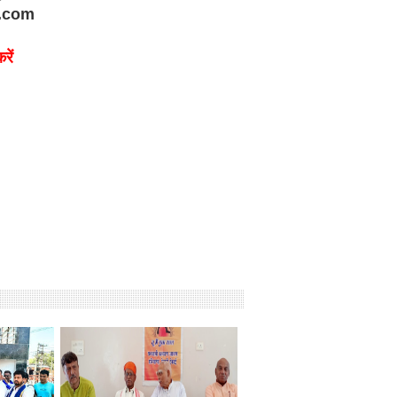
.com
रें