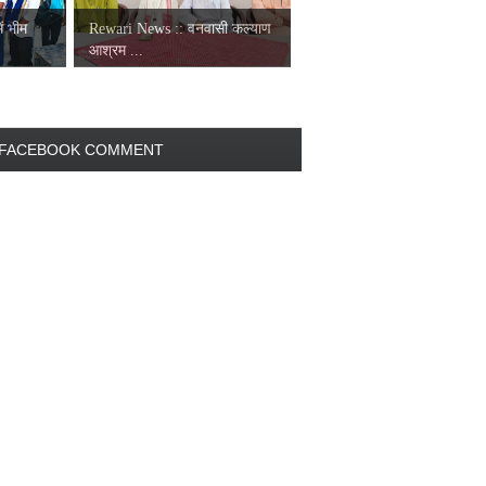
ं भीम
Rewari News :: वनवासी कल्याण
आश्रम ...
FACEBOOK COMMENT