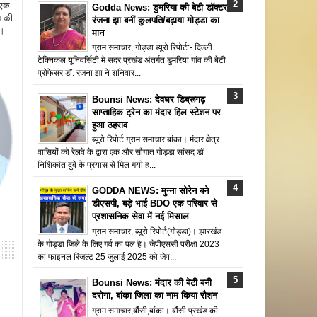
 एक
Godda News: डुमरिया की बेटी डॉक्टर
न की
रंजना झा बनीं कुलपति/बढ़ाया गोड्डा का
ै।
मान
ग्राम समाचार, गोड्डा ब्यूरो रिपोर्ट:- दिल्ली
टेक्निकल यूनिवर्सिटी मे सदर प्रखंड अंतर्गत डुमरिया गांव की बेटी
प्रोफेसर डॉ. रंजना झा ने शनिवार...
Bounsi News: देवघर डिब्रूगढ़
साप्ताहिक ट्रेन का मंदार हिल स्टेशन पर
हुआ ठहराव
ब्यूरो रिपोर्ट ग्राम समाचार बांका। मंदार क्षेत्र
वासियों को रेलवे के द्वारा एक और सौगात गोड्डा सांसद डॉ
निशिकांत दुबे के प्रयास से मिल गयी ह...
GODDA NEWS: मुन्ना सोरेन बने
डीएसपी, बड़े भाई BDO एक परिवार से
प्रशासनिक सेवा में नई मिसाल
ग्राम समाचार, ब्यूरो रिपोर्ट(गोड्डा)। झारखंड
के गोड्डा जिले के लिए गर्व का पल है। जेपीएससी परीक्षा 2023
का फाइनल रिजल्ट 25 जुलाई 2025 को जेप...
Bounsi News: मंदार की बेटी बनी
दरोगा, बांका जिला का नाम किया रौशन
ग्राम समाचार,बौंसी,बांका। बौंसी प्रखंड की