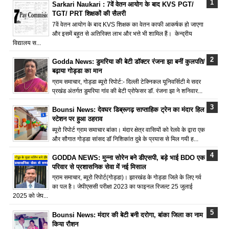
Sarkari Naukari : 7वें वेतन आयोग के बाद KVS PGT/
TGT/ PRT शिक्षकों की सैलरी
7वें वेतन आयोग के बाद KVS शिक्षक का वेतन काफी आकर्षक हो जाएगा
और इसमें बहुत से अतिरिक्त लाभ और भत्ते भी शामिल हैं। केन्द्रीय
विद्यालय स...
Godda News: डुमरिया की बेटी डॉक्टर रंजना झा बनीं कुलपति/
बढ़ाया गोड्डा का मान
ग्राम समाचार, गोड्डा ब्यूरो रिपोर्ट:- दिल्ली टेक्निकल यूनिवर्सिटी मे सदर
प्रखंड अंतर्गत डुमरिया गांव की बेटी प्रोफेसर डॉ. रंजना झा ने शनिवार...
Bounsi News: देवघर डिब्रूगढ़ साप्ताहिक ट्रेन का मंदार हिल
स्टेशन पर हुआ ठहराव
ब्यूरो रिपोर्ट ग्राम समाचार बांका। मंदार क्षेत्र वासियों को रेलवे के द्वारा एक
और सौगात गोड्डा सांसद डॉ निशिकांत दुबे के प्रयास से मिल गयी ह...
GODDA NEWS: मुन्ना सोरेन बने डीएसपी, बड़े भाई BDO एक
परिवार से प्रशासनिक सेवा में नई मिसाल
ग्राम समाचार, ब्यूरो रिपोर्ट(गोड्डा)। झारखंड के गोड्डा जिले के लिए गर्व
का पल है। जेपीएससी परीक्षा 2023 का फाइनल रिजल्ट 25 जुलाई
2025 को जेप...
Bounsi News: मंदार की बेटी बनी दरोगा, बांका जिला का नाम
किया रौशन