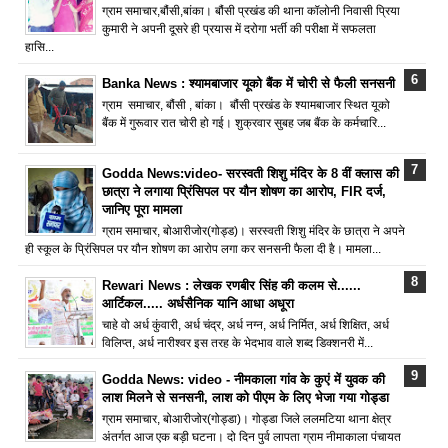
ग्राम समाचार,बौंसी,बांका। बौंसी प्रखंड की थाना कॉलोनी निवासी प्रिया
कुमारी ने अपनी दूसरे ही प्रयास में दरोगा भर्ती की परीक्षा में सफलता
हासि...
Banka News : श्यामबाजार यूको बैंक में चोरी से फैली सनसनी
ग्राम समाचार, बौंसी , बांका। बौंसी प्रखंड के श्यामबाजार स्थित यूको
बैंक में गुरूवार रात चोरी हो गई। शुक्रवार सुबह जब बैंक के कर्मचारि...
Godda News:video- सरस्वती शिशु मंदिर के 8 वीं क्लास की
छात्रा ने लगाया प्रिंसिपल पर यौन शोषण का आरोप, FIR दर्ज,
जानिए पूरा मामला
ग्राम समाचार, बोआरीजोर(गोड्ड)। सरस्वती शिशु मंदिर के छात्रा ने अपने
ही स्कूल के प्रिंसिपल पर यौन शोषण का आरोप लगा कर सनसनी फैला दी है। मामला...
Rewari News : लेखक रणबीर सिंह की कलम से......
आर्टिकल..... अर्धसैनिक यानि आधा अधूरा
चाहे वो अर्ध कुंवारी, अर्ध चंद्र, अर्ध नग्न, अर्ध निर्मित, अर्ध शिक्षित, अर्ध
विलिप्त, अर्ध नारीश्वर इस तरह के भेदभाव वाले शब्द डिक्शनरी में...
Godda News: video - नीमकाला गांव के कुएं में युवक की
लाश मिलने से सनसनी, लाश को पीएम के लिए भेजा गया गोड्डा
ग्राम समाचार, बोआरीजोर(गोड्डा)। गोड्डा जिले ललमटिया थाना क्षेत्र
अंतर्गत आज एक बड़ी घटना। दो दिन पुर्व लापता ग्राम नीमाकाला पंचायत