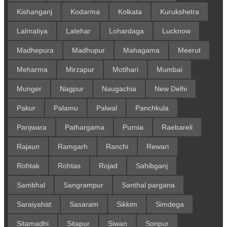
Kishanganj
Kodarma
Kolkata
Kurukshetra
Lalmatiya
Latehar
Lohardaga
Lucknow
Madhepura
Madhupur
Mahagama
Meerut
Meharma
Mirzapur
Motihari
Mumbai
Munger
Nagpur
Naugachia
New Delhi
Pakur
Palamu
Palwal
Panchkula
Panjwara
Pathargama
Purnia
Raebareli
Rajaun
Ramgarh
Ranchi
Rewari
Rohtak
Rohtas
Rojad
Sahibganj
Sambhal
Sangrampur
Santhal pargana
Saraiyahat
Sasaram
Sikkim
Simdega
Sitamadhi
Sitapur
Siwan
Sonpur