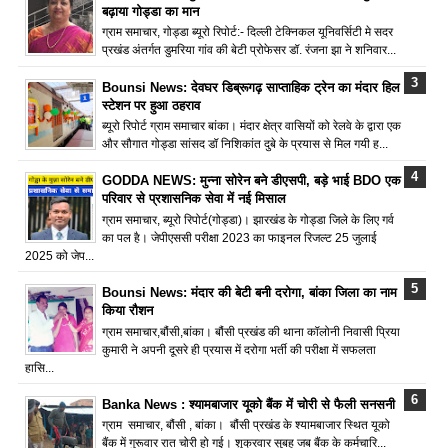
बढ़ाया गोड्डा का मान
ग्राम समाचार, गोड्डा ब्यूरो रिपोर्ट:- दिल्ली टेक्निकल यूनिवर्सिटी मे सदर
प्रखंड अंतर्गत डुमरिया गांव की बेटी प्रोफेसर डॉ. रंजना झा ने शनिवार...
Bounsi News: देवघर डिब्रूगढ़ साप्ताहिक ट्रेन का मंदार हिल
स्टेशन पर हुआ ठहराव
ब्यूरो रिपोर्ट ग्राम समाचार बांका। मंदार क्षेत्र वासियों को रेलवे के द्वारा एक
और सौगात गोड्डा सांसद डॉ निशिकांत दुबे के प्रयास से मिल गयी ह...
GODDA NEWS: मुन्ना सोरेन बने डीएसपी, बड़े भाई BDO एक
परिवार से प्रशासनिक सेवा में नई मिसाल
ग्राम समाचार, ब्यूरो रिपोर्ट(गोड्डा)। झारखंड के गोड्डा जिले के लिए गर्व
का पल है। जेपीएससी परीक्षा 2023 का फाइनल रिजल्ट 25 जुलाई
2025 को जेप...
Bounsi News: मंदार की बेटी बनी दरोगा, बांका जिला का नाम
किया रौशन
ग्राम समाचार,बौंसी,बांका। बौंसी प्रखंड की थाना कॉलोनी निवासी प्रिया
कुमारी ने अपनी दूसरे ही प्रयास में दरोगा भर्ती की परीक्षा में सफलता
हासि...
Banka News : श्यामबाजार यूको बैंक में चोरी से फैली सनसनी
ग्राम समाचार, बौंसी , बांका। बौंसी प्रखंड के श्यामबाजार स्थित यूको
बैंक में गुरूवार रात चोरी हो गई। शुक्रवार सुबह जब बैंक के कर्मचारि...