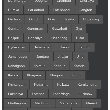
Darbhanga
Deoghar
Dhanbad
Dhoraiya
Dumka
Faridabad
Fatehabad
Gangtok
Garhwa
Giridih
Goa
Godda
Gopalganj
Gumla
Gurugram
Guwahati
Gya
Hajipur
Hansdiya
Hazaribag
Hisar
Hyderabad
Jahanabad
Jaipur
Jammu
Jamshedpur
Jamtara
Jhajjar
Jind
Kahalgaon
Kaimur
Kanpur
Katoria
Kerala
Khagaria
Khagoul
Khunti
Kishanganj
Kodarma
Kolkata
Kurukshetra
Lalmatiya
Latehar
Lohardaga
Lucknow
Madhepura
Madhupur
Mahagama
Meerut