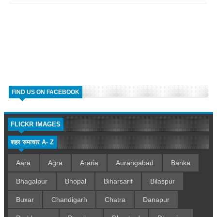
FIND US ON FACEBOOK
FLICKR IMAGES
शहर समाचार A- Z
Aara
Agra
Araria
Aurangabad
Banka
Bhagalpur
Bhopal
Biharsarif
Bilaspur
Buxar
Chandigarh
Chatra
Danapur