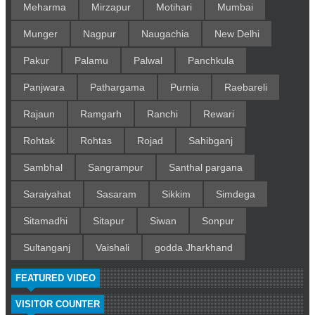
Meharma
Mirzapur
Motihari
Mumbai
Munger
Nagpur
Naugachia
New Delhi
Pakur
Palamu
Palwal
Panchkula
Panjwara
Pathargama
Purnia
Raebareli
Rajaun
Ramgarh
Ranchi
Rewari
Rohtak
Rohtas
Rojad
Sahibganj
Sambhal
Sangrampur
Santhal pargana
Saraiyahat
Sasaram
Sikkim
Simdega
Sitamadhi
Sitapur
Siwan
Sonpur
Sultanganj
Vaishali
godda Jharkhand
FEATURED VIDEO
VISITOR COUNTER