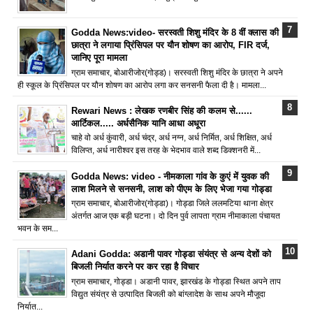
Godda News:video- सरस्वती शिशु मंदिर के 8 वीं क्लास की
छात्रा ने लगाया प्रिंसिपल पर यौन शोषण का आरोप, FIR दर्ज,
जानिए पूरा मामला
ग्राम समाचार, बोआरीजोर(गोड्ड)। सरस्वती शिशु मंदिर के छात्रा ने अपने
ही स्कूल के प्रिंसिपल पर यौन शोषण का आरोप लगा कर सनसनी फैला दी है। मामला...
Rewari News : लेखक रणबीर सिंह की कलम से......
आर्टिकल..... अर्धसैनिक यानि आधा अधूरा
चाहे वो अर्ध कुंवारी, अर्ध चंद्र, अर्ध नग्न, अर्ध निर्मित, अर्ध शिक्षित, अर्ध
विलिप्त, अर्ध नारीश्वर इस तरह के भेदभाव वाले शब्द डिक्शनरी में...
Godda News: video - नीमकाला गांव के कुएं में युवक की
लाश मिलने से सनसनी, लाश को पीएम के लिए भेजा गया गोड्डा
ग्राम समाचार, बोआरीजोर(गोड्डा)। गोड्डा जिले ललमटिया थाना क्षेत्र
अंतर्गत आज एक बड़ी घटना। दो दिन पुर्व लापता ग्राम नीमाकाला पंचायत
भवन के सम...
Adani Godda: अडानी पावर गोड्डा संयंत्र से अन्य देशों को
बिजली निर्यात करने पर कर रहा है विचार
ग्राम समाचार, गोड्डा। अडानी पावर, झारखंड के गोड्डा स्थित अपने ताप
विद्युत संयंत्र से उत्पादित बिजली को बांग्लादेश के साथ अपने मौजूदा
निर्यात...