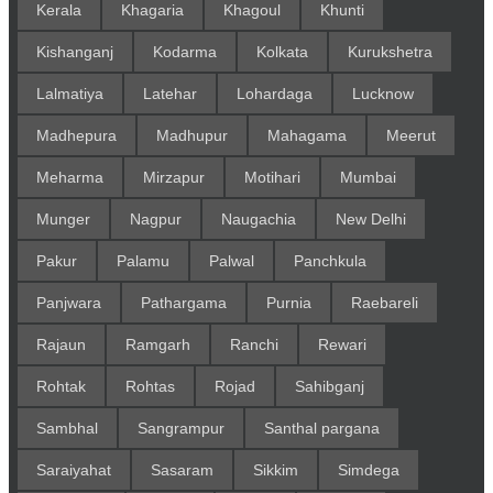
Kerala
Khagaria
Khagoul
Khunti
Kishanganj
Kodarma
Kolkata
Kurukshetra
Lalmatiya
Latehar
Lohardaga
Lucknow
Madhepura
Madhupur
Mahagama
Meerut
Meharma
Mirzapur
Motihari
Mumbai
Munger
Nagpur
Naugachia
New Delhi
Pakur
Palamu
Palwal
Panchkula
Panjwara
Pathargama
Purnia
Raebareli
Rajaun
Ramgarh
Ranchi
Rewari
Rohtak
Rohtas
Rojad
Sahibganj
Sambhal
Sangrampur
Santhal pargana
Saraiyahat
Sasaram
Sikkim
Simdega