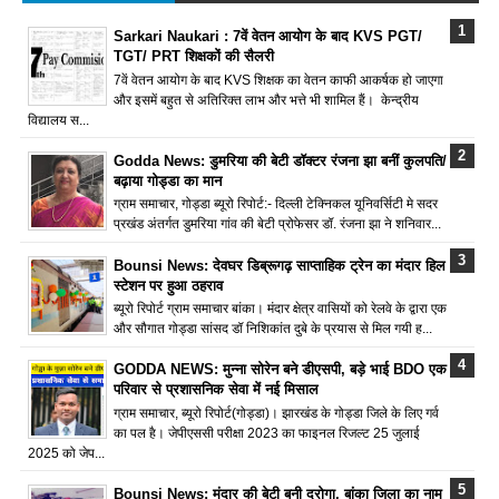
Sarkari Naukari : 7वें वेतन आयोग के बाद KVS PGT/
TGT/ PRT शिक्षकों की सैलरी
7वें वेतन आयोग के बाद KVS शिक्षक का वेतन काफी आकर्षक हो जाएगा
और इसमें बहुत से अतिरिक्त लाभ और भत्ते भी शामिल हैं। केन्द्रीय
विद्यालय स...
Godda News: डुमरिया की बेटी डॉक्टर रंजना झा बनीं कुलपति/
बढ़ाया गोड्डा का मान
ग्राम समाचार, गोड्डा ब्यूरो रिपोर्ट:- दिल्ली टेक्निकल यूनिवर्सिटी मे सदर
प्रखंड अंतर्गत डुमरिया गांव की बेटी प्रोफेसर डॉ. रंजना झा ने शनिवार...
Bounsi News: देवघर डिब्रूगढ़ साप्ताहिक ट्रेन का मंदार हिल
स्टेशन पर हुआ ठहराव
ब्यूरो रिपोर्ट ग्राम समाचार बांका। मंदार क्षेत्र वासियों को रेलवे के द्वारा एक
और सौगात गोड्डा सांसद डॉ निशिकांत दुबे के प्रयास से मिल गयी ह...
GODDA NEWS: मुन्ना सोरेन बने डीएसपी, बड़े भाई BDO एक
परिवार से प्रशासनिक सेवा में नई मिसाल
ग्राम समाचार, ब्यूरो रिपोर्ट(गोड्डा)। झारखंड के गोड्डा जिले के लिए गर्व
का पल है। जेपीएससी परीक्षा 2023 का फाइनल रिजल्ट 25 जुलाई
2025 को जेप...
Bounsi News: मंदार की बेटी बनी दरोगा, बांका जिला का नाम