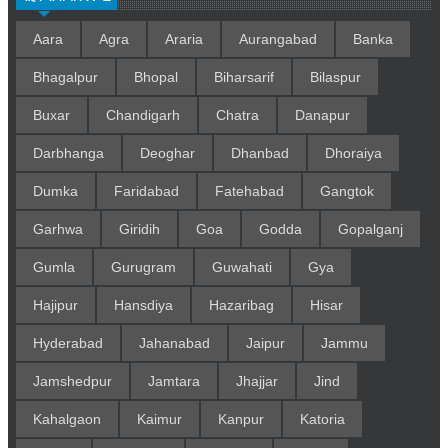
Aara
Agra
Araria
Aurangabad
Banka
Bhagalpur
Bhopal
Biharsarif
Bilaspur
Buxar
Chandigarh
Chatra
Danapur
Darbhanga
Deoghar
Dhanbad
Dhoraiya
Dumka
Faridabad
Fatehabad
Gangtok
Garhwa
Giridih
Goa
Godda
Gopalganj
Gumla
Gurugram
Guwahati
Gya
Hajipur
Hansdiya
Hazaribag
Hisar
Hyderabad
Jahanabad
Jaipur
Jammu
Jamshedpur
Jamtara
Jhajjar
Jind
Kahalgaon
Kaimur
Kanpur
Katoria