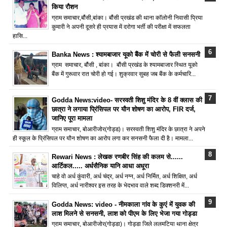
किया रौशन
ग्राम समाचार,बौंसी,बांका। बौंसी प्रखंड की थाना कॉलोनी निवासी प्रिया
कुमारी ने अपनी दूसरे ही प्रयास में दरोगा भर्ती की परीक्षा में सफलता
हासि...
Banka News : श्यामबाजार यूको बैंक में चोरी से फैली सनसनी
ग्राम समाचार, बौंसी , बांका। बौंसी प्रखंड के श्यामबाजार स्थित यूको
बैंक में गुरूवार रात चोरी हो गई। शुक्रवार सुबह जब बैंक के कर्मचारि...
Godda News:video- सरस्वती शिशु मंदिर के 8 वीं क्लास की
छात्रा ने लगाया प्रिंसिपल पर यौन शोषण का आरोप, FIR दर्ज,
जानिए पूरा मामला
ग्राम समाचार, बोआरीजोर(गोड्ड)। सरस्वती शिशु मंदिर के छात्रा ने अपने
ही स्कूल के प्रिंसिपल पर यौन शोषण का आरोप लगा कर सनसनी फैला दी है। मामला...
Rewari News : लेखक रणबीर सिंह की कलम से......
आर्टिकल..... अर्धसैनिक यानि आधा अधूरा
चाहे वो अर्ध कुंवारी, अर्ध चंद्र, अर्ध नग्न, अर्ध निर्मित, अर्ध शिक्षित, अर्ध
विलिप्त, अर्ध नारीश्वर इस तरह के भेदभाव वाले शब्द डिक्शनरी में...
Godda News: video - नीमकाला गांव के कुएं में युवक की
लाश मिलने से सनसनी, लाश को पीएम के लिए भेजा गया गोड्डा
ग्राम समाचार, बोआरीजोर(गोड्डा)। गोड्डा जिले ललमटिया थाना क्षेत्र