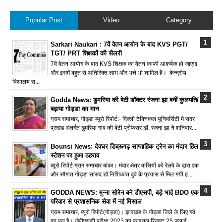
Popular Post
Video
Category
Sarkari Naukari : 7वें वेतन आयोग के बाद KVS PGT/
TGT/ PRT शिक्षकों की सैलरी
7वें वेतन आयोग के बाद KVS शिक्षक का वेतन काफी आकर्षक हो जाएगा
और इसमें बहुत से अतिरिक्त लाभ और भत्ते भी शामिल हैं। केन्द्रीय
विद्यालय स...
Godda News: डुमरिया की बेटी डॉक्टर रंजना झा बनीं कुलपति/
बढ़ाया गोड्डा का मान
ग्राम समाचार, गोड्डा ब्यूरो रिपोर्ट:- दिल्ली टेक्निकल यूनिवर्सिटी मे सदर
प्रखंड अंतर्गत डुमरिया गांव की बेटी प्रोफेसर डॉ. रंजना झा ने शनिवार...
Bounsi News: देवघर डिब्रूगढ़ साप्ताहिक ट्रेन का मंदार हिल
स्टेशन पर हुआ ठहराव
ब्यूरो रिपोर्ट ग्राम समाचार बांका। मंदार क्षेत्र वासियों को रेलवे के द्वारा एक
और सौगात गोड्डा सांसद डॉ निशिकांत दुबे के प्रयास से मिल गयी ह...
GODDA NEWS: मुन्ना सोरेन बने डीएसपी, बड़े भाई BDO एक
परिवार से प्रशासनिक सेवा में नई मिसाल
ग्राम समाचार, ब्यूरो रिपोर्ट(गोड्डा)। झारखंड के गोड्डा जिले के लिए गर्व
का पल है। जेपीएससी परीक्षा 2023 का फाइनल रिजल्ट 25 जुलाई