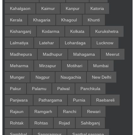
Kahalgaon
Kaimur
Kanpur
Katoria
Kerala
Khagaria
Khagoul
Khunti
Kishanganj
Kodarma
Kolkata
Kurukshetra
Lalmatiya
Latehar
Lohardaga
Lucknow
Madhepura
Madhupur
Mahagama
Meerut
Meharma
Mirzapur
Motihari
Mumbai
Munger
Nagpur
Naugachia
New Delhi
Pakur
Palamu
Palwal
Panchkula
Panjwara
Pathargama
Purnia
Raebareli
Rajaun
Ramgarh
Ranchi
Rewari
Rohtak
Rohtas
Rojad
Sahibganj
Sambhal
Sangrampur
Santhal pargana