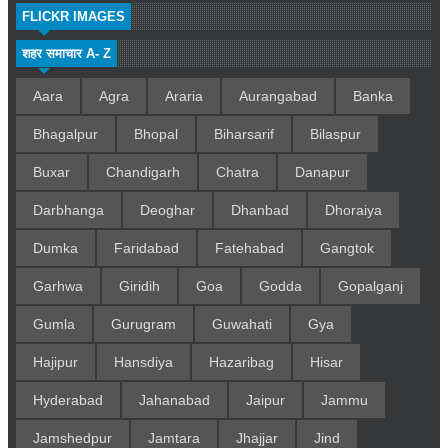
FLICKR IMAGES
शहर समाचार A- Z
Aara
Agra
Araria
Aurangabad
Banka
Bhagalpur
Bhopal
Biharsarif
Bilaspur
Buxar
Chandigarh
Chatra
Danapur
Darbhanga
Deoghar
Dhanbad
Dhoraiya
Dumka
Faridabad
Fatehabad
Gangtok
Garhwa
Giridih
Goa
Godda
Gopalganj
Gumla
Gurugram
Guwahati
Gya
Hajipur
Hansdiya
Hazaribag
Hisar
Hyderabad
Jahanabad
Jaipur
Jammu
Jamshedpur
Jamtara
Jhajjar
Jind