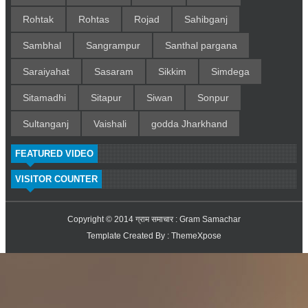
Rohtak
Rohtas
Rojad
Sahibganj
Sambhal
Sangrampur
Santhal pargana
Saraiyahat
Sasaram
Sikkim
Simdega
Sitamadhi
Sitapur
Siwan
Sonpur
Sultanganj
Vaishali
godda Jharkhand
FEATURED VIDEO
VISITOR COUNTER
Copyright © 2014
ग्राम समाचार : Gram Samachar
Template Created By :
ThemeXpose