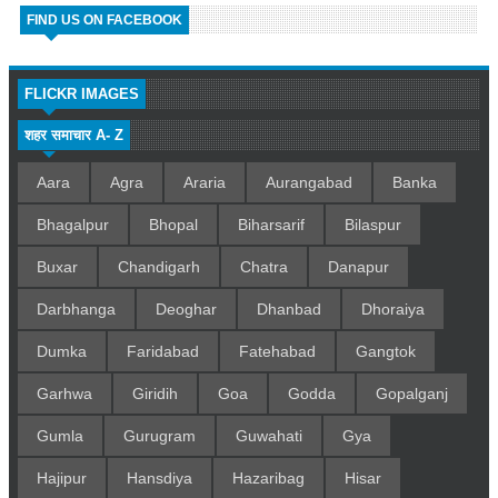
FIND US ON FACEBOOK
FLICKR IMAGES
शहर समाचार A- Z
Aara
Agra
Araria
Aurangabad
Banka
Bhagalpur
Bhopal
Biharsarif
Bilaspur
Buxar
Chandigarh
Chatra
Danapur
Darbhanga
Deoghar
Dhanbad
Dhoraiya
Dumka
Faridabad
Fatehabad
Gangtok
Garhwa
Giridih
Goa
Godda
Gopalganj
Gumla
Gurugram
Guwahati
Gya
Hajipur
Hansdiya
Hazaribag
Hisar