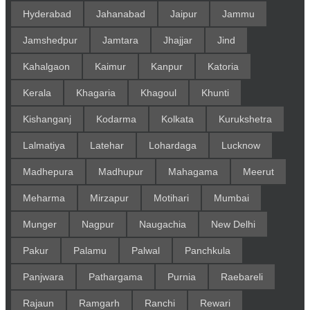
Hyderabad
Jahanabad
Jaipur
Jammu
Jamshedpur
Jamtara
Jhajjar
Jind
Kahalgaon
Kaimur
Kanpur
Katoria
Kerala
Khagaria
Khagoul
Khunti
Kishanganj
Kodarma
Kolkata
Kurukshetra
Lalmatiya
Latehar
Lohardaga
Lucknow
Madhepura
Madhupur
Mahagama
Meerut
Meharma
Mirzapur
Motihari
Mumbai
Munger
Nagpur
Naugachia
New Delhi
Pakur
Palamu
Palwal
Panchkula
Panjwara
Pathargama
Purnia
Raebareli
Rajaun
Ramgarh
Ranchi
Rewari