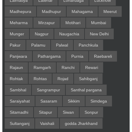
Lalmatiya
Latehar
Lohardaga
Lucknow
Madhepura
Madhupur
Mahagama
Meerut
Meharma
Mirzapur
Motihari
Mumbai
Munger
Nagpur
Naugachia
New Delhi
Pakur
Palamu
Palwal
Panchkula
Panjwara
Pathargama
Purnia
Raebareli
Rajaun
Ramgarh
Ranchi
Rewari
Rohtak
Rohtas
Rojad
Sahibganj
Sambhal
Sangrampur
Santhal pargana
Saraiyahat
Sasaram
Sikkim
Simdega
Sitamadhi
Sitapur
Siwan
Sonpur
Sultanganj
Vaishali
godda Jharkhand