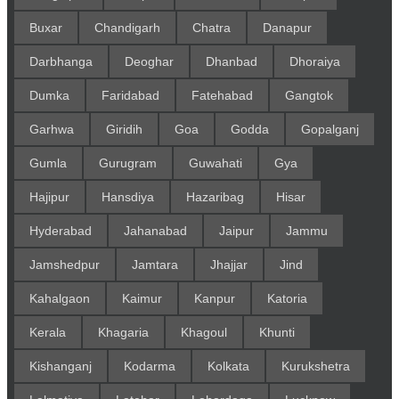
Buxar
Chandigarh
Chatra
Danapur
Darbhanga
Deoghar
Dhanbad
Dhoraiya
Dumka
Faridabad
Fatehabad
Gangtok
Garhwa
Giridih
Goa
Godda
Gopalganj
Gumla
Gurugram
Guwahati
Gya
Hajipur
Hansdiya
Hazaribag
Hisar
Hyderabad
Jahanabad
Jaipur
Jammu
Jamshedpur
Jamtara
Jhajjar
Jind
Kahalgaon
Kaimur
Kanpur
Katoria
Kerala
Khagaria
Khagoul
Khunti
Kishanganj
Kodarma
Kolkata
Kurukshetra