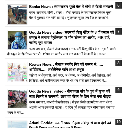
Banka News : श्यामबाजार यूको बैंक में चोरी से फैली सनसनी
ग्राम समाचार, बौंसी , बांका। बौंसी प्रखंड के श्यामबाजार स्थित यूको
बैंक में गुरूवार रात चोरी हो गई। शुक्रवार सुबह जब बैंक के कर्मचारि...
Godda News:video- सरस्वती शिशु मंदिर के 8 वीं क्लास की
छात्रा ने लगाया प्रिंसिपल पर यौन शोषण का आरोप, FIR दर्ज,
जानिए पूरा मामला
ग्राम समाचार, बोआरीजोर(गोड्ड)। सरस्वती शिशु मंदिर के छात्रा ने अपने
ही स्कूल के प्रिंसिपल पर यौन शोषण का आरोप लगा कर सनसनी फैला दी है। मामला...
Rewari News : लेखक रणबीर सिंह की कलम से......
आर्टिकल..... अर्धसैनिक यानि आधा अधूरा
चाहे वो अर्ध कुंवारी, अर्ध चंद्र, अर्ध नग्न, अर्ध निर्मित, अर्ध शिक्षित, अर्ध
विलिप्त, अर्ध नारीश्वर इस तरह के भेदभाव वाले शब्द डिक्शनरी में...
Godda News: video - नीमकाला गांव के कुएं में युवक की
लाश मिलने से सनसनी, लाश को पीएम के लिए भेजा गया गोड्डा
ग्राम समाचार, बोआरीजोर(गोड्डा)। गोड्डा जिले ललमटिया थाना क्षेत्र
अंतर्गत आज एक बड़ी घटना। दो दिन पुर्व लापता ग्राम नीमाकाला पंचायत
भवन के सम...
Adani Godda: अडानी पावर गोड्डा संयंत्र से अन्य देशों को