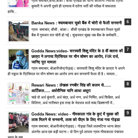
ग्राम समाचार,बौंसी,बांका। बौंसी प्रखंड की थाना कॉलोनी निवासी प्रिया
कुमारी ने अपनी दूसरे ही प्रयास में दरोगा भर्ती की परीक्षा में सफलता
हासि...
Banka News : श्यामबाजार यूको बैंक में चोरी से फैली सनसनी
ग्राम समाचार, बौंसी , बांका। बौंसी प्रखंड के श्यामबाजार स्थित यूको
बैंक में गुरूवार रात चोरी हो गई। शुक्रवार सुबह जब बैंक के कर्मचारि...
Godda News:video- सरस्वती शिशु मंदिर के 8 वीं क्लास की
छात्रा ने लगाया प्रिंसिपल पर यौन शोषण का आरोप, FIR दर्ज,
जानिए पूरा मामला
ग्राम समाचार, बोआरीजोर(गोड्ड)। सरस्वती शिशु मंदिर के छात्रा ने अपने
ही स्कूल के प्रिंसिपल पर यौन शोषण का आरोप लगा कर सनसनी फैला दी है। मामला...
Rewari News : लेखक रणबीर सिंह की कलम से......
आर्टिकल..... अर्धसैनिक यानि आधा अधूरा
चाहे वो अर्ध कुंवारी, अर्ध चंद्र, अर्ध नग्न, अर्ध निर्मित, अर्ध शिक्षित, अर्ध
विलिप्त, अर्ध नारीश्वर इस तरह के भेदभाव वाले शब्द डिक्शनरी में...
Godda News: video - नीमकाला गांव के कुएं में युवक की
लाश मिलने से सनसनी, लाश को पीएम के लिए भेजा गया गोड्डा
ग्राम समाचार, बोआरीजोर(गोड्डा)। गोड्डा जिले ललमटिया थाना क्षेत्र
अंतर्गत आज एक बड़ी घटना। दो दिन पुर्व लापता ग्राम नीमाकाला पंचायत
भवन के सम...