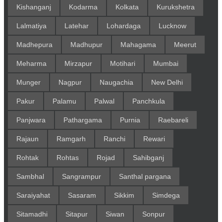
Kishanganj
Kodarma
Kolkata
Kurukshetra
Lalmatiya
Latehar
Lohardaga
Lucknow
Madhepura
Madhupur
Mahagama
Meerut
Meharma
Mirzapur
Motihari
Mumbai
Munger
Nagpur
Naugachia
New Delhi
Pakur
Palamu
Palwal
Panchkula
Panjwara
Pathargama
Purnia
Raebareli
Rajaun
Ramgarh
Ranchi
Rewari
Rohtak
Rohtas
Rojad
Sahibganj
Sambhal
Sangrampur
Santhal pargana
Saraiyahat
Sasaram
Sikkim
Simdega
Sitamadhi
Sitapur
Siwan
Sonpur