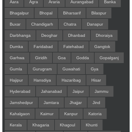
Aara
Agra
Araria
Aurangabad
Banka
Bhagalpur
Bhopal
Biharsarif
Bilaspur
Buxar
Chandigarh
Chatra
Danapur
Darbhanga
Deoghar
Dhanbad
Dhoraiya
Dumka
Faridabad
Fatehabad
Gangtok
Garhwa
Giridih
Goa
Godda
Gopalganj
Gumla
Gurugram
Guwahati
Gya
Hajipur
Hansdiya
Hazaribag
Hisar
Hyderabad
Jahanabad
Jaipur
Jammu
Jamshedpur
Jamtara
Jhajjar
Jind
Kahalgaon
Kaimur
Kanpur
Katoria
Kerala
Khagaria
Khagoul
Khunti