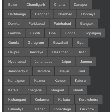
Buxar
Chandigarh
Chatra
Danapur
Darbhanga
Deoghar
Dhanbad
Dhoraiya
Dumka
Faridabad
Fatehabad
Gangtok
Garhwa
Giridih
Goa
Godda
Gopalganj
Gumla
Gurugram
Guwahati
Gya
Hajipur
Hansdiya
Hazaribag
Hisar
Hyderabad
Jahanabad
Jaipur
Jammu
Jamshedpur
Jamtara
Jhajjar
Jind
Kahalgaon
Kaimur
Kanpur
Katoria
Kerala
Khagaria
Khagoul
Khunti
Kishanganj
Kodarma
Kolkata
Kurukshetra
Lalmatiya
Latehar
Lohardaga
Lucknow