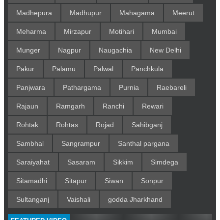
Madhepura
Madhupur
Mahagama
Meerut
Meharma
Mirzapur
Motihari
Mumbai
Munger
Nagpur
Naugachia
New Delhi
Pakur
Palamu
Palwal
Panchkula
Panjwara
Pathargama
Purnia
Raebareli
Rajaun
Ramgarh
Ranchi
Rewari
Rohtak
Rohtas
Rojad
Sahibganj
Sambhal
Sangrampur
Santhal pargana
Saraiyahat
Sasaram
Sikkim
Simdega
Sitamadhi
Sitapur
Siwan
Sonpur
Sultanganj
Vaishali
godda Jharkhand