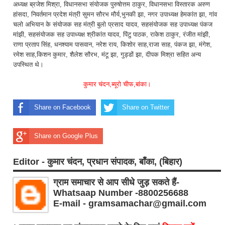
अध्यक्ष ब्रजेश मिश्रा, विधानसभा संयोजक पुरुषोत्तम ठाकुर, विधानसभा विस्तारक अरुण
हांसदा, निवर्तमान प्रदेश मंत्री सुमन सौरभ मौर्य,भुनकी झा, नगर उपाध्यक्ष हेमकांत झा, गांव
चलो अभियान के संयोजक सह मंत्री बुलो प्रसाद यादव, सहसंयोजक सह उपाध्यक्ष पंकज
मांझी, सहसंयोजक सह उपाध्यक्ष श्रीकांत यादव, पिंटु पाठक, राकेश ठाकुर, रंजीत मांझी,
राणा प्रताप सिंह, धनश्याम पासवान, नरेश राय, किशोर साह,राजा साह, पंकज झा, मंगेश,
रमेश साह,किशन कुमार, शैलेश सौरभ, मंटू झा, गुड्डों झा, दीपक मिश्रा सहित अन्य
उपस्थित थे।
कुमार चंदन,ब्यूरो चीफ,बांका।
Share on Facebook
Share on Twitter
Share on Google Plus
Editor - कुमार चंदन, प्रधान संपादक, बाँका, (बिहार)
ग्राम समाचार से आप सीधे जुड़ सकते हैं-
Whatsaap Number -8800256688
E-mail - gramsamachar@gmail.com