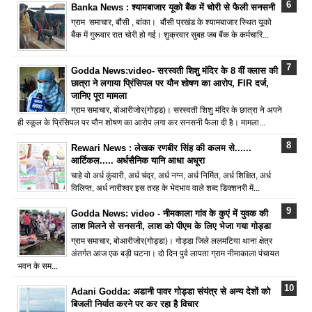
Banka News : श्यामबाजार यूको बैंक में चोरी से फैली सनसनी
ग्राम समाचार, बौंसी , बांका। बौंसी प्रखंड के श्यामबाजार स्थित यूको
बैंक में गुरूवार रात चोरी हो गई। शुक्रवार सुबह जब बैंक के कर्मचारि...
Godda News:video- सरस्वती शिशु मंदिर के 8 वीं क्लास की
छात्रा ने लगाया प्रिंसिपल पर यौन शोषण का आरोप, FIR दर्ज,
जानिए पूरा मामला
ग्राम समाचार, बोआरीजोर(गोड्ड)। सरस्वती शिशु मंदिर के छात्रा ने अपने
ही स्कूल के प्रिंसिपल पर यौन शोषण का आरोप लगा कर सनसनी फैला दी है। मामला...
Rewari News : लेखक रणबीर सिंह की कलम से......
आर्टिकल..... अर्धसैनिक यानि आधा अधूरा
चाहे वो अर्ध कुंवारी, अर्ध चंद्र, अर्ध नग्न, अर्ध निर्मित, अर्ध शिक्षित, अर्ध
विलिप्त, अर्ध नारीश्वर इस तरह के भेदभाव वाले शब्द डिक्शनरी में...
Godda News: video - नीमकाला गांव के कुएं में युवक की
लाश मिलने से सनसनी, लाश को पीएम के लिए भेजा गया गोड्डा
ग्राम समाचार, बोआरीजोर(गोड्डा)। गोड्डा जिले ललमटिया थाना क्षेत्र
अंतर्गत आज एक बड़ी घटना। दो दिन पुर्व लापता ग्राम नीमाकाला पंचायत
भवन के सम...
Adani Godda: अडानी पावर गोड्डा संयंत्र से अन्य देशों को
बिजली निर्यात करने पर कर रहा है विचार