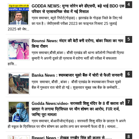
GODDA NEWS: मुन्ना सोरेन बने डीएसपी, बड़े भाई BDO एक
परिवार से प्रशासनिक सेवा में नई मिसाल
ग्राम समाचार, ब्यूरो रिपोर्ट(गोड्डा)। झारखंड के गोड्डा जिले के लिए गर्व
का पल है। जेपीएससी परीक्षा 2023 का फाइनल रिजल्ट 25 जुलाई
2025 को जेप...
Bounsi News: मंदार की बेटी बनी दरोगा, बांका जिला का नाम
किया रौशन
ग्राम समाचार,बौंसी,बांका। बौंसी प्रखंड की थाना कॉलोनी निवासी प्रिया
कुमारी ने अपनी दूसरे ही प्रयास में दरोगा भर्ती की परीक्षा में सफलता
हासि...
Banka News : श्यामबाजार यूको बैंक में चोरी से फैली सनसनी
ग्राम समाचार, बौंसी , बांका। बौंसी प्रखंड के श्यामबाजार स्थित यूको
बैंक में गुरूवार रात चोरी हो गई। शुक्रवार सुबह जब बैंक के कर्मचारि...
Godda News:video- सरस्वती शिशु मंदिर के 8 वीं क्लास की
छात्रा ने लगाया प्रिंसिपल पर यौन शोषण का आरोप, FIR दर्ज,
जानिए पूरा मामला
ग्राम समाचार, बोआरीजोर(गोड्ड)। सरस्वती शिशु मंदिर के छात्रा ने अपने
ही स्कूल के प्रिंसिपल पर यौन शोषण का आरोप लगा कर सनसनी फैला दी है। मामला...
Rewari News : लेखक रणबीर सिंह की कलम से......