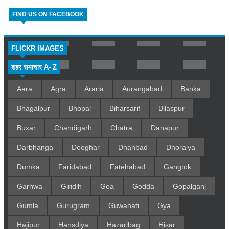
FIND US ON FACEBOOK
FLICKR IMAGES
शहर समाचार A- Z
Aara
Agra
Araria
Aurangabad
Banka
Bhagalpur
Bhopal
Biharsarif
Bilaspur
Buxar
Chandigarh
Chatra
Danapur
Darbhanga
Deoghar
Dhanbad
Dhoraiya
Dumka
Faridabad
Fatehabad
Gangtok
Garhwa
Giridih
Goa
Godda
Gopalganj
Gumla
Gurugram
Guwahati
Gya
Hajipur
Hansdiya
Hazaribag
Hisar