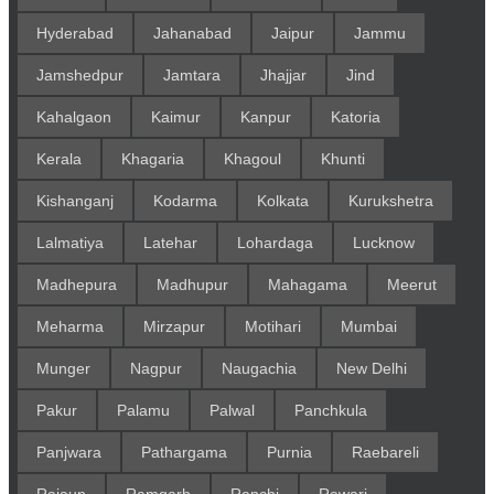
Hyderabad
Jahanabad
Jaipur
Jammu
Jamshedpur
Jamtara
Jhajjar
Jind
Kahalgaon
Kaimur
Kanpur
Katoria
Kerala
Khagaria
Khagoul
Khunti
Kishanganj
Kodarma
Kolkata
Kurukshetra
Lalmatiya
Latehar
Lohardaga
Lucknow
Madhepura
Madhupur
Mahagama
Meerut
Meharma
Mirzapur
Motihari
Mumbai
Munger
Nagpur
Naugachia
New Delhi
Pakur
Palamu
Palwal
Panchkula
Panjwara
Pathargama
Purnia
Raebareli