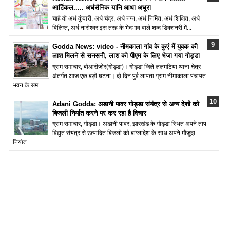
आर्टिकल..... अर्धसैनिक यानि आधा अधूरा
चाहे वो अर्ध कुंवारी, अर्ध चंद्र, अर्ध नग्न, अर्ध निर्मित, अर्ध शिक्षित, अर्ध
विलिप्त, अर्ध नारीश्वर इस तरह के भेदभाव वाले शब्द डिक्शनरी में...
Godda News: video - नीमकाला गांव के कुएं में युवक की
लाश मिलने से सनसनी, लाश को पीएम के लिए भेजा गया गोड्डा
ग्राम समाचार, बोआरीजोर(गोड्डा)। गोड्डा जिले ललमटिया थाना क्षेत्र
अंतर्गत आज एक बड़ी घटना। दो दिन पुर्व लापता ग्राम नीमाकाला पंचायत
भवन के सम...
Adani Godda: अडानी पावर गोड्डा संयंत्र से अन्य देशों को
बिजली निर्यात करने पर कर रहा है विचार
ग्राम समाचार, गोड्डा। अडानी पावर, झारखंड के गोड्डा स्थित अपने ताप
विद्युत संयंत्र से उत्पादित बिजली को बांग्लादेश के साथ अपने मौजूदा
निर्यात...