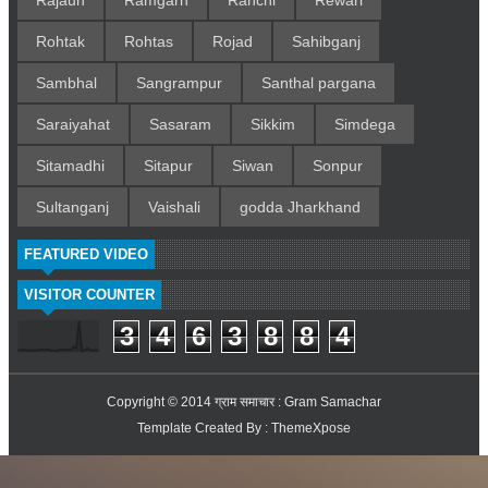
Rajaun
Ramgarh
Ranchi
Rewari
Rohtak
Rohtas
Rojad
Sahibganj
Sambhal
Sangrampur
Santhal pargana
Saraiyahat
Sasaram
Sikkim
Simdega
Sitamadhi
Sitapur
Siwan
Sonpur
Sultanganj
Vaishali
godda Jharkhand
FEATURED VIDEO
VISITOR COUNTER
3
4
6
3
8
8
4
Copyright © 2014
ग्राम समाचार : Gram Samachar
Template Created By :
ThemeXpose