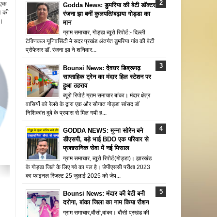
 एक
Godda News: डुमरिया की बेटी डॉक्टर
न की
रंजना झा बनीं कुलपति/बढ़ाया गोड्डा का
ै।
मान
ग्राम समाचार, गोड्डा ब्यूरो रिपोर्ट:- दिल्ली
टेक्निकल यूनिवर्सिटी मे सदर प्रखंड अंतर्गत डुमरिया गांव की बेटी
प्रोफेसर डॉ. रंजना झा ने शनिवार...
Bounsi News: देवघर डिब्रूगढ़
साप्ताहिक ट्रेन का मंदार हिल स्टेशन पर
हुआ ठहराव
ब्यूरो रिपोर्ट ग्राम समाचार बांका। मंदार क्षेत्र
वासियों को रेलवे के द्वारा एक और सौगात गोड्डा सांसद डॉ
निशिकांत दुबे के प्रयास से मिल गयी ह...
GODDA NEWS: मुन्ना सोरेन बने
डीएसपी, बड़े भाई BDO एक परिवार से
प्रशासनिक सेवा में नई मिसाल
ग्राम समाचार, ब्यूरो रिपोर्ट(गोड्डा)। झारखंड
के गोड्डा जिले के लिए गर्व का पल है। जेपीएससी परीक्षा 2023
का फाइनल रिजल्ट 25 जुलाई 2025 को जेप...
Bounsi News: मंदार की बेटी बनी
दरोगा, बांका जिला का नाम किया रौशन
ग्राम समाचार,बौंसी,बांका। बौंसी प्रखंड की