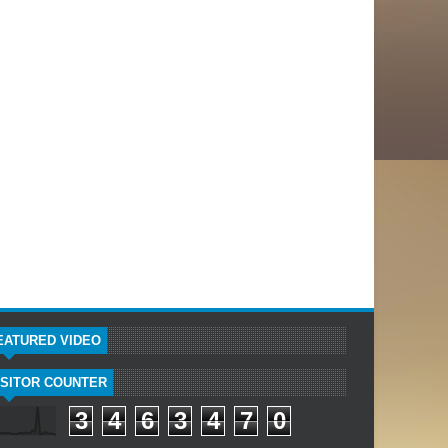
EATURED VIDEO
ISITOR COUNTER
3
4
6
3
4
7
0