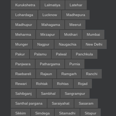
Kurukshetra
Lalmatiya
Latehar
Lohardaga
Lucknow
Madhepura
Madhupur
Mahagama
Meerut
Meharma
Mirzapur
Motihari
Mumbai
Munger
Nagpur
Naugachia
New Delhi
Pakur
Palamu
Palwal
Panchkula
Panjwara
Pathargama
Purnia
Raebareli
Rajaun
Ramgarh
Ranchi
Rewari
Rohtak
Rohtas
Rojad
Sahibganj
Sambhal
Sangrampur
Santhal pargana
Saraiyahat
Sasaram
Sikkim
Simdega
Sitamadhi
Sitapur