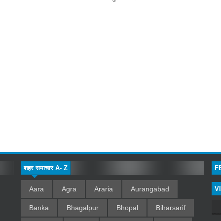
शहर समाचार A- Z
F
Aara
Agra
Araria
Aurangabad
V
Banka
Bhagalpur
Bhopal
Biharsarif