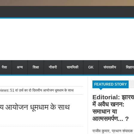
पैसा
अन्य
शिक्षा
नौकरी
सामयिकी
GK
संपादकीय
विज्ञा
FEATURED STORY
ews: 51 वां उर्स का दो दिवसीय आयोजन धूमधाम के साथ
Editorial: झारख
में अवैध खनन:
सीय आयोजन धूमधाम के साथ
समाधान या
आत्मसमर्पण... ?
राजीव कुमार, प्रथान संपादक