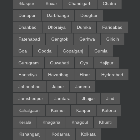
Bilaspur
Buxar
Chandigarh
Chatra
Danapur
Darbhanga
Deoghar
Dhanbad
Dhoraiya
Dumka
Faridabad
Fatehabad
Gangtok
Garhwa
Giridih
Goa
Godda
Gopalganj
Gumla
Gurugram
Guwahati
Gya
Hajipur
Hansdiya
Hazaribag
Hisar
Hyderabad
Jahanabad
Jaipur
Jammu
Jamshedpur
Jamtara
Jhajjar
Jind
Kahalgaon
Kaimur
Kanpur
Katoria
Kerala
Khagaria
Khagoul
Khunti
Kishanganj
Kodarma
Kolkata