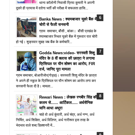
थाना कॉलोनी निवासी प्रिया कुमारी ने अपनी
दूसरे ही प्रयास में दरोगा भर्ती की परीक्षा में सफलता हासि...
Banka News : श्यामबाजार यूको बैंक में
चोरी से फैली सनसनी
ग्राम समाचार, बौंसी , बांका। बौंसी प्रखंड के
श्यामबाजार स्थित यूको बैंक में गुरूवार रात चोरी
हो गई। शुक्रवार सुबह जब बैंक के कर्मचारि...
Godda News:video- सरस्वती शिशु
मंदिर के 8 वीं क्लास की छात्रा ने लगाया
प्रिंसिपल पर यौन शोषण का आरोप, FIR
दर्ज, जानिए पूरा मामला
ग्राम समाचार, बोआरीजोर(गोड्ड)। सरस्वती शिशु मंदिर के छात्रा
ने अपने ही स्कूल के प्रिंसिपल पर यौन शोषण का आरोप लगा कर
सनसनी फैला दी है। मामला...
Rewari News : लेखक रणबीर सिंह की
कलम से...... आर्टिकल..... अर्धसैनिक
यानि आधा अधूरा
चाहे वो अर्ध कुंवारी, अर्ध चंद्र, अर्ध नग्न, अर्ध
निर्मित, अर्ध शिक्षित, अर्ध विलिप्त, अर्ध नारीश्वर इस तरह के
भेदभाव वाले शब्द डिक्शनरी में...