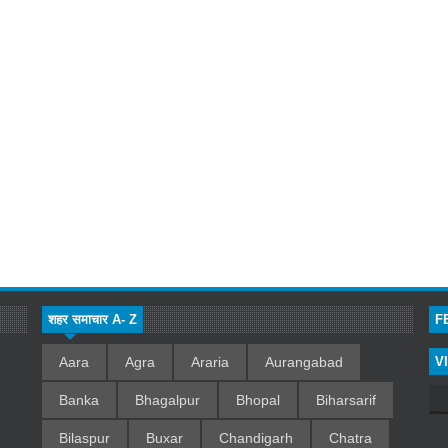
शहर समाचार A- Z
F
Aara
Agra
Araria
Aurangabad
V
Banka
Bhagalpur
Bhopal
Biharsarif
Bilaspur
Buxar
Chandigarh
Chatra