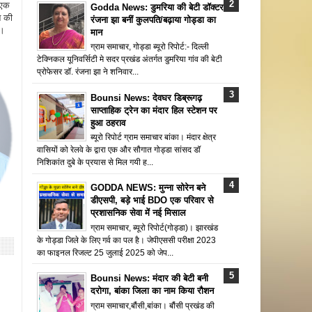
 एक
Godda News: डुमरिया की बेटी डॉक्टर
न की
रंजना झा बनीं कुलपति/बढ़ाया गोड्डा का
ै।
मान
ग्राम समाचार, गोड्डा ब्यूरो रिपोर्ट:- दिल्ली
टेक्निकल यूनिवर्सिटी मे सदर प्रखंड अंतर्गत डुमरिया गांव की बेटी
प्रोफेसर डॉ. रंजना झा ने शनिवार...
Bounsi News: देवघर डिब्रूगढ़
साप्ताहिक ट्रेन का मंदार हिल स्टेशन पर
हुआ ठहराव
ब्यूरो रिपोर्ट ग्राम समाचार बांका। मंदार क्षेत्र
वासियों को रेलवे के द्वारा एक और सौगात गोड्डा सांसद डॉ
निशिकांत दुबे के प्रयास से मिल गयी ह...
GODDA NEWS: मुन्ना सोरेन बने
डीएसपी, बड़े भाई BDO एक परिवार से
प्रशासनिक सेवा में नई मिसाल
ग्राम समाचार, ब्यूरो रिपोर्ट(गोड्डा)। झारखंड
के गोड्डा जिले के लिए गर्व का पल है। जेपीएससी परीक्षा 2023
का फाइनल रिजल्ट 25 जुलाई 2025 को जेप...
Bounsi News: मंदार की बेटी बनी
दरोगा, बांका जिला का नाम किया रौशन
ग्राम समाचार,बौंसी,बांका। बौंसी प्रखंड की