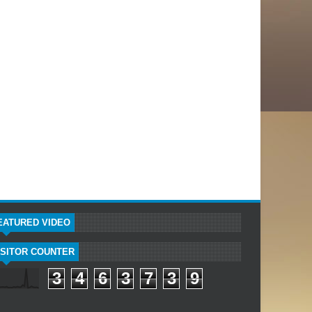
EATURED VIDEO
ISITOR COUNTER
3
4
6
3
7
3
9