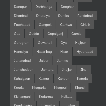
Danapur
Darbhanga
Deoghar
Dhanbad
Dhoraiya
Dumka
Faridabad
Fatehabad
Gangtok
Garhwa
Giridih
Goa
Godda
Gopalganj
Gumla
Gurugram
Guwahati
Gya
Hajipur
Hansdiya
Hazaribag
Hisar
Hyderabad
Jahanabad
Jaipur
Jammu
Jamshedpur
Jamtara
Jhajjar
Jind
Kahalgaon
Kaimur
Kanpur
Katoria
Kerala
Khagaria
Khagoul
Khunti
Kishanganj
Kodarma
Kolkata
Kurukshetra
Lalmatiya
Latehar