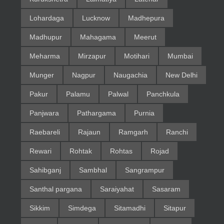
Lohardaga
Lucknow
Madhepura
Madhupur
Mahagama
Meerut
Meharma
Mirzapur
Motihari
Mumbai
Munger
Nagpur
Naugachia
New Delhi
Pakur
Palamu
Palwal
Panchkula
Panjwara
Pathargama
Purnia
Raebareli
Rajaun
Ramgarh
Ranchi
Rewari
Rohtak
Rohtas
Rojad
Sahibganj
Sambhal
Sangrampur
Santhal pargana
Saraiyahat
Sasaram
Sikkim
Simdega
Sitamadhi
Sitapur