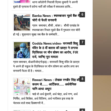
थाना कॉलोनी निवासी प्रिया कुमारी ने अपनी
दूसरे ही प्रयास में दरोगा भर्ती की परीक्षा में सफलता हासि...
Banka News : श्यामबाजार यूको बैंक में
चोरी से फैली सनसनी
ग्राम समाचार, बौंसी , बांका। बौंसी प्रखंड के
श्यामबाजार स्थित यूको बैंक में गुरूवार रात चोरी
हो गई। शुक्रवार सुबह जब बैंक के कर्मचारि...
Godda News:video- सरस्वती शिशु
मंदिर के 8 वीं क्लास की छात्रा ने लगाया
प्रिंसिपल पर यौन शोषण का आरोप, FIR
दर्ज, जानिए पूरा मामला
ग्राम समाचार, बोआरीजोर(गोड्ड)। सरस्वती शिशु मंदिर के छात्रा
ने अपने ही स्कूल के प्रिंसिपल पर यौन शोषण का आरोप लगा कर
सनसनी फैला दी है। मामला...
Rewari News : लेखक रणबीर सिंह की
कलम से...... आर्टिकल..... अर्धसैनिक
यानि आधा अधूरा
चाहे वो अर्ध कुंवारी, अर्ध चंद्र, अर्ध नग्न, अर्ध
निर्मित, अर्ध शिक्षित, अर्ध विलिप्त, अर्ध नारीश्वर इस तरह के
भेदभाव वाले शब्द डिक्शनरी में...