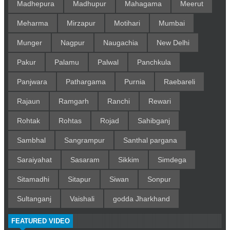
Madhepura
Madhupur
Mahagama
Meerut
Meharma
Mirzapur
Motihari
Mumbai
Munger
Nagpur
Naugachia
New Delhi
Pakur
Palamu
Palwal
Panchkula
Panjwara
Pathargama
Purnia
Raebareli
Rajaun
Ramgarh
Ranchi
Rewari
Rohtak
Rohtas
Rojad
Sahibganj
Sambhal
Sangrampur
Santhal pargana
Saraiyahat
Sasaram
Sikkim
Simdega
Sitamadhi
Sitapur
Siwan
Sonpur
Sultanganj
Vaishali
godda Jharkhand
FEATURED VIDEO