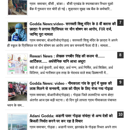
ग्राम समाचार, बौंसी , बांका। बौंसी प्रखंड के श्यामबाजार स्थित यूको
बैंक में गुरूवार रात चोरी हो गई। शुक्रवार सुबह जब बैंक के कर्मचारि...
Godda News:video- सरस्वती शिशु मंदिर के 8 वीं क्लास की
छात्रा ने लगाया प्रिंसिपल पर यौन शोषण का आरोप, FIR दर्ज,
जानिए पूरा मामला
ग्राम समाचार, बोआरीजोर(गोड्ड)। सरस्वती शिशु मंदिर के छात्रा ने अपने
ही स्कूल के प्रिंसिपल पर यौन शोषण का आरोप लगा कर सनसनी फैला दी है। मामला...
Rewari News : लेखक रणबीर सिंह की कलम से......
आर्टिकल..... अर्धसैनिक यानि आधा अधूरा
चाहे वो अर्ध कुंवारी, अर्ध चंद्र, अर्ध नग्न, अर्ध निर्मित, अर्ध शिक्षित, अर्ध
विलिप्त, अर्ध नारीश्वर इस तरह के भेदभाव वाले शब्द डिक्शनरी में...
Godda News: video - नीमकाला गांव के कुएं में युवक की
लाश मिलने से सनसनी, लाश को पीएम के लिए भेजा गया गोड्डा
ग्राम समाचार, बोआरीजोर(गोड्डा)। गोड्डा जिले ललमटिया थाना क्षेत्र
अंतर्गत आज एक बड़ी घटना। दो दिन पुर्व लापता ग्राम नीमाकाला पंचायत
भवन के सम...
Adani Godda: अडानी पावर गोड्डा संयंत्र से अन्य देशों को
बिजली निर्यात करने पर कर रहा है विचार
ग्राम समाचार, गोड्डा। अडानी पावर, झारखंड के गोड्डा स्थित अपने ताप