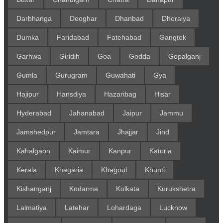
Darbhanga
Deoghar
Dhanbad
Dhoraiya
Dumka
Faridabad
Fatehabad
Gangtok
Garhwa
Giridih
Goa
Godda
Gopalganj
Gumla
Gurugram
Guwahati
Gya
Hajipur
Hansdiya
Hazaribag
Hisar
Hyderabad
Jahanabad
Jaipur
Jammu
Jamshedpur
Jamtara
Jhajjar
Jind
Kahalgaon
Kaimur
Kanpur
Katoria
Kerala
Khagaria
Khagoul
Khunti
Kishanganj
Kodarma
Kolkata
Kurukshetra
Lalmatiya
Latehar
Lohardaga
Lucknow