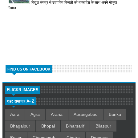
विद्युत संयंत्र से उत्पादित बिजली को बांग्लादेश के साथ अपने मौजूदा
निर्यात...
FIND US ON FACEBOOK
FLICKR IMAGES
शहर समाचार A- Z
Aara
Agra
Araria
Aurangabad
Banka
Bhagalpur
Bhopal
Biharsarif
Bilaspur
Buxar
Chandigarh
Chatra
Danapur