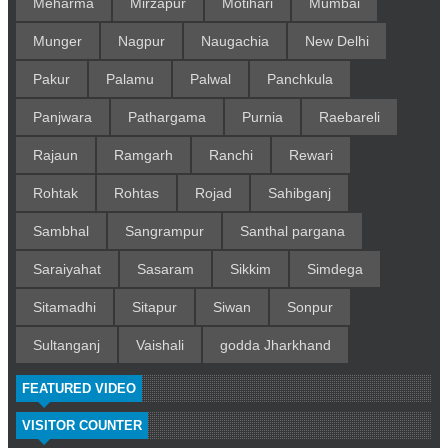
Meharma
Mirzapur
Motihari
Mumbai
Munger
Nagpur
Naugachia
New Delhi
Pakur
Palamu
Palwal
Panchkula
Panjwara
Pathargama
Purnia
Raebareli
Rajaun
Ramgarh
Ranchi
Rewari
Rohtak
Rohtas
Rojad
Sahibganj
Sambhal
Sangrampur
Santhal pargana
Saraiyahat
Sasaram
Sikkim
Simdega
Sitamadhi
Sitapur
Siwan
Sonpur
Sultanganj
Vaishali
godda Jharkhand
FEATURED VIDEO
VISITOR COUNTER