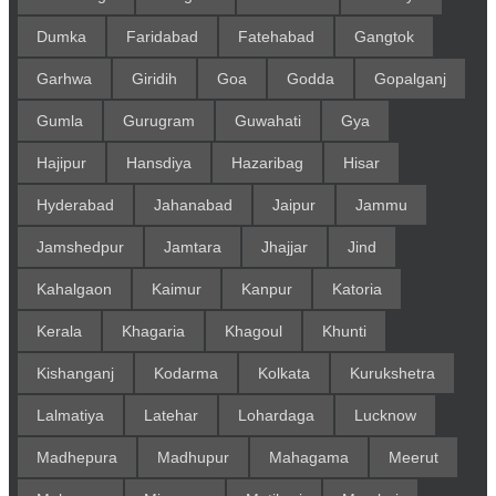
Dumka
Faridabad
Fatehabad
Gangtok
Garhwa
Giridih
Goa
Godda
Gopalganj
Gumla
Gurugram
Guwahati
Gya
Hajipur
Hansdiya
Hazaribag
Hisar
Hyderabad
Jahanabad
Jaipur
Jammu
Jamshedpur
Jamtara
Jhajjar
Jind
Kahalgaon
Kaimur
Kanpur
Katoria
Kerala
Khagaria
Khagoul
Khunti
Kishanganj
Kodarma
Kolkata
Kurukshetra
Lalmatiya
Latehar
Lohardaga
Lucknow
Madhepura
Madhupur
Mahagama
Meerut