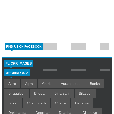
FIND US ON FACEBOOK
FLICKR IMAGES
शहर समाचार A- Z
Aara
Agra
Araria
Aurangabad
Banka
Bhagalpur
Bhopal
Biharsarif
Bilaspur
Buxar
Chandigarh
Chatra
Danapur
Darbhanga
Deoghar
Dhanbad
Dhoraiya