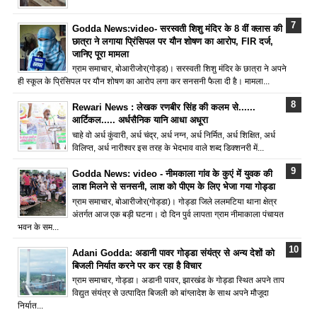
Godda News:video- सरस्वती शिशु मंदिर के 8 वीं क्लास की
छात्रा ने लगाया प्रिंसिपल पर यौन शोषण का आरोप, FIR दर्ज,
जानिए पूरा मामला
ग्राम समाचार, बोआरीजोर(गोड्ड)। सरस्वती शिशु मंदिर के छात्रा ने अपने
ही स्कूल के प्रिंसिपल पर यौन शोषण का आरोप लगा कर सनसनी फैला दी है। मामला...
Rewari News : लेखक रणबीर सिंह की कलम से......
आर्टिकल..... अर्धसैनिक यानि आधा अधूरा
चाहे वो अर्ध कुंवारी, अर्ध चंद्र, अर्ध नग्न, अर्ध निर्मित, अर्ध शिक्षित, अर्ध
विलिप्त, अर्ध नारीश्वर इस तरह के भेदभाव वाले शब्द डिक्शनरी में...
Godda News: video - नीमकाला गांव के कुएं में युवक की
लाश मिलने से सनसनी, लाश को पीएम के लिए भेजा गया गोड्डा
ग्राम समाचार, बोआरीजोर(गोड्डा)। गोड्डा जिले ललमटिया थाना क्षेत्र
अंतर्गत आज एक बड़ी घटना। दो दिन पुर्व लापता ग्राम नीमाकाला पंचायत
भवन के सम...
Adani Godda: अडानी पावर गोड्डा संयंत्र से अन्य देशों को
बिजली निर्यात करने पर कर रहा है विचार
ग्राम समाचार, गोड्डा। अडानी पावर, झारखंड के गोड्डा स्थित अपने ताप
विद्युत संयंत्र से उत्पादित बिजली को बांग्लादेश के साथ अपने मौजूदा
निर्यात...