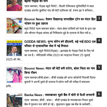
बढ़ाया गोड्डा का मान
ग्राम समाचार, गोड्डा ब्यूरो रिपोर्ट:- दिल्ली टेक्निकल यूनिवर्सिटी मे सदर
प्रखंड अंतर्गत डुमरिया गांव की बेटी प्रोफेसर डॉ. रंजना झा ने शनिवार...
Bounsi News: देवघर डिब्रूगढ़ साप्ताहिक ट्रेन का मंदार हिल
स्टेशन पर हुआ ठहराव
ब्यूरो रिपोर्ट ग्राम समाचार बांका। मंदार क्षेत्र वासियों को रेलवे के द्वारा एक
और सौगात गोड्डा सांसद डॉ निशिकांत दुबे के प्रयास से मिल गयी ह...
GODDA NEWS: मुन्ना सोरेन बने डीएसपी, बड़े भाई BDO एक
परिवार से प्रशासनिक सेवा में नई मिसाल
ग्राम समाचार, ब्यूरो रिपोर्ट(गोड्डा)। झारखंड के गोड्डा जिले के लिए गर्व
का पल है। जेपीएससी परीक्षा 2023 का फाइनल रिजल्ट 25 जुलाई
2025 को जेप...
Bounsi News: मंदार की बेटी बनी दरोगा, बांका जिला का नाम
किया रौशन
ग्राम समाचार,बौंसी,बांका। बौंसी प्रखंड की थाना कॉलोनी निवासी प्रिया
कुमारी ने अपनी दूसरे ही प्रयास में दरोगा भर्ती की परीक्षा में सफलता
हासि...
Banka News : श्यामबाजार यूको बैंक में चोरी से फैली सनसनी
ग्राम समाचार, बौंसी , बांका। बौंसी प्रखंड के श्यामबाजार स्थित यूको
बैंक में गुरूवार रात चोरी हो गई। शुक्रवार सुबह जब बैंक के कर्मचारि...