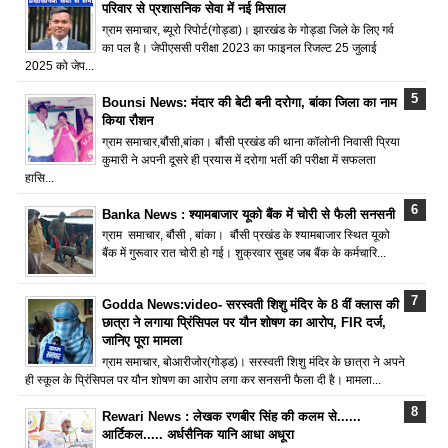
परिवार से प्रशासनिक सेवा में नई मिसाल
ग्राम समाचार, ब्यूरो रिपोर्ट(गोड्डा)। झारखंड के गोड्डा जिले के लिए गर्व
का पल है। जेपीएससी परीक्षा 2023 का फाइनल रिजल्ट 25 जुलाई
2025 को जेप...
Bounsi News: मंदार की बेटी बनी दरोगा, बांका जिला का नाम
किया रौशन
ग्राम समाचार,बौंसी,बांका। बौंसी प्रखंड की थाना कॉलोनी निवासी प्रिया
कुमारी ने अपनी दूसरे ही प्रयास में दरोगा भर्ती की परीक्षा में सफलता
हासि...
Banka News : श्यामबाजार यूको बैंक में चोरी से फैली सनसनी
ग्राम समाचार, बौंसी , बांका। बौंसी प्रखंड के श्यामबाजार स्थित यूको
बैंक में गुरूवार रात चोरी हो गई। शुक्रवार सुबह जब बैंक के कर्मचारि...
Godda News:video- सरस्वती शिशु मंदिर के 8 वीं क्लास की
छात्रा ने लगाया प्रिंसिपल पर यौन शोषण का आरोप, FIR दर्ज,
जानिए पूरा मामला
ग्राम समाचार, बोआरीजोर(गोड्ड)। सरस्वती शिशु मंदिर के छात्रा ने अपने
ही स्कूल के प्रिंसिपल पर यौन शोषण का आरोप लगा कर सनसनी फैला दी है। मामला...
Rewari News : लेखक रणबीर सिंह की कलम से......
आर्टिकल..... अर्धसैनिक यानि आधा अधूरा