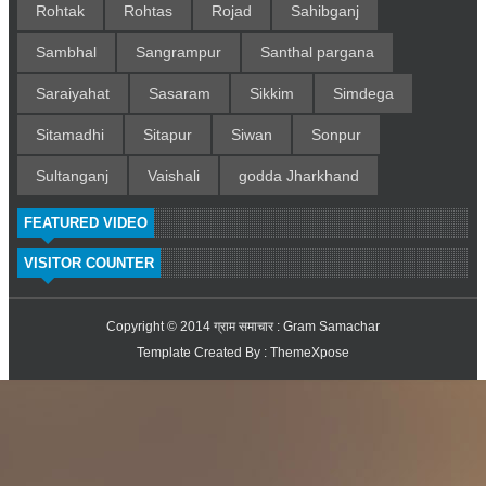
Rohtak
Rohtas
Rojad
Sahibganj
Sambhal
Sangrampur
Santhal pargana
Saraiyahat
Sasaram
Sikkim
Simdega
Sitamadhi
Sitapur
Siwan
Sonpur
Sultanganj
Vaishali
godda Jharkhand
FEATURED VIDEO
VISITOR COUNTER
Copyright © 2014
ग्राम समाचार : Gram Samachar
Template Created By :
ThemeXpose