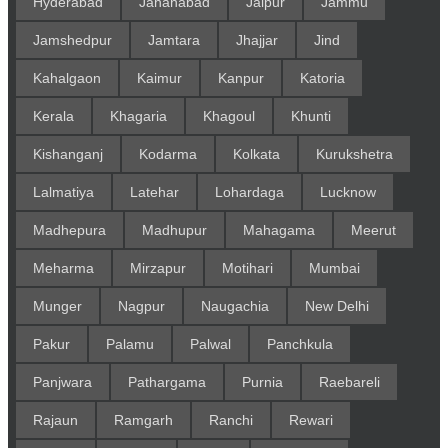
Hyderabad
Jahanabad
Jaipur
Jammu
Jamshedpur
Jamtara
Jhajjar
Jind
Kahalgaon
Kaimur
Kanpur
Katoria
Kerala
Khagaria
Khagoul
Khunti
Kishanganj
Kodarma
Kolkata
Kurukshetra
Lalmatiya
Latehar
Lohardaga
Lucknow
Madhepura
Madhupur
Mahagama
Meerut
Meharma
Mirzapur
Motihari
Mumbai
Munger
Nagpur
Naugachia
New Delhi
Pakur
Palamu
Palwal
Panchkula
Panjwara
Pathargama
Purnia
Raebareli
Rajaun
Ramgarh
Ranchi
Rewari