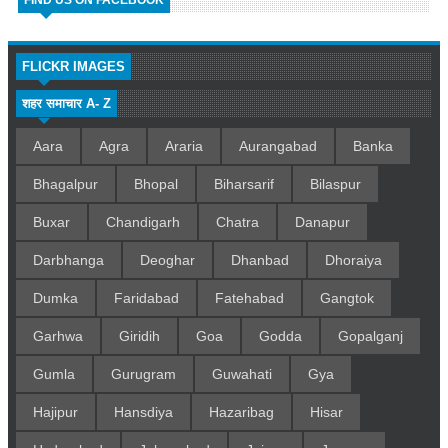
FLICKR IMAGES
शहर समाचार A- Z
Aara
Agra
Araria
Aurangabad
Banka
Bhagalpur
Bhopal
Biharsarif
Bilaspur
Buxar
Chandigarh
Chatra
Danapur
Darbhanga
Deoghar
Dhanbad
Dhoraiya
Dumka
Faridabad
Fatehabad
Gangtok
Garhwa
Giridih
Goa
Godda
Gopalganj
Gumla
Gurugram
Guwahati
Gya
Hajipur
Hansdiya
Hazaribag
Hisar