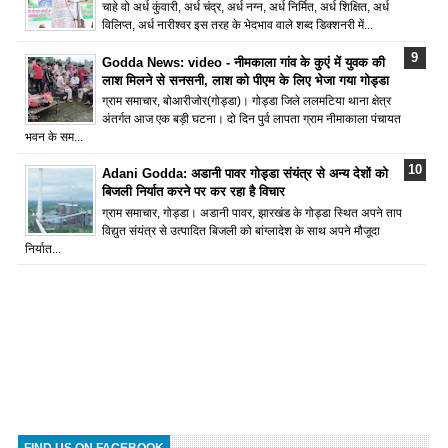
चाहे वो अर्ध कुंवारी, अर्ध चंद्र, अर्ध नग्न, अर्ध निर्मित, अर्ध शिक्षित, अर्ध
विलिप्त, अर्ध नारीश्वर इस तरह के भेदभाव वाले शब्द डिक्शनरी में...
Godda News: video - नीमकाला गांव के कुएं में युवक की
लाश मिलने से सनसनी, लाश को पीएम के लिए भेजा गया गोड्डा
ग्राम समाचार, बोआरीजोर(गोड्डा)। गोड्डा जिले ललमटिया थाना क्षेत्र
अंतर्गत आज एक बड़ी घटना। दो दिन पुर्व लापता ग्राम नीमाकाला पंचायत
भवन के सम...
Adani Godda: अडानी पावर गोड्डा संयंत्र से अन्य देशों को
बिजली निर्यात करने पर कर रहा है विचार
ग्राम समाचार, गोड्डा। अडानी पावर, झारखंड के गोड्डा स्थित अपने ताप
विद्युत संयंत्र से उत्पादित बिजली को बांग्लादेश के साथ अपने मौजूदा
निर्यात...
FIND US ON FACEBOOK