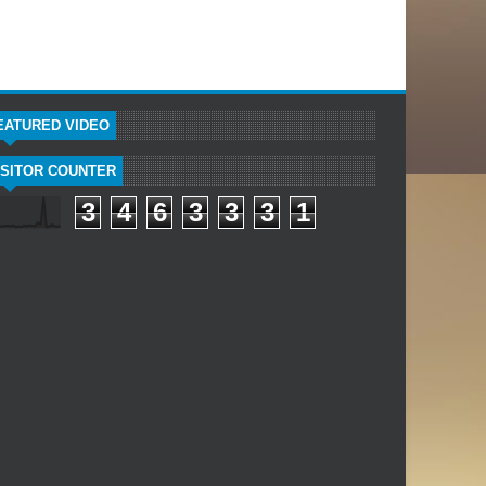
EATURED VIDEO
ISITOR COUNTER
3
4
6
3
3
3
1