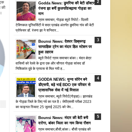
 एक
Godda News: डुमरिया की बेटी डॉक्टर
न की
रंजना झा बनीं कुलपति/बढ़ाया गोड्डा का
ै।
मान
ग्राम समाचार, गोड्डा ब्यूरो रिपोर्ट:- दिल्ली
टेक्निकल यूनिवर्सिटी मे सदर प्रखंड अंतर्गत डुमरिया गांव की बेटी
प्रोफेसर डॉ. रंजना झा ने शनिवार...
Bounsi News: देवघर डिब्रूगढ़
साप्ताहिक ट्रेन का मंदार हिल स्टेशन पर
हुआ ठहराव
ब्यूरो रिपोर्ट ग्राम समाचार बांका। मंदार क्षेत्र
वासियों को रेलवे के द्वारा एक और सौगात गोड्डा सांसद डॉ
निशिकांत दुबे के प्रयास से मिल गयी ह...
GODDA NEWS: मुन्ना सोरेन बने
डीएसपी, बड़े भाई BDO एक परिवार से
प्रशासनिक सेवा में नई मिसाल
ग्राम समाचार, ब्यूरो रिपोर्ट(गोड्डा)। झारखंड
के गोड्डा जिले के लिए गर्व का पल है। जेपीएससी परीक्षा 2023
का फाइनल रिजल्ट 25 जुलाई 2025 को जेप...
Bounsi News: मंदार की बेटी बनी
दरोगा, बांका जिला का नाम किया रौशन
ग्राम समाचार,बौंसी,बांका। बौंसी प्रखंड की