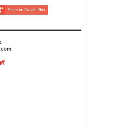
Share on Google Plus
8
.com
रें