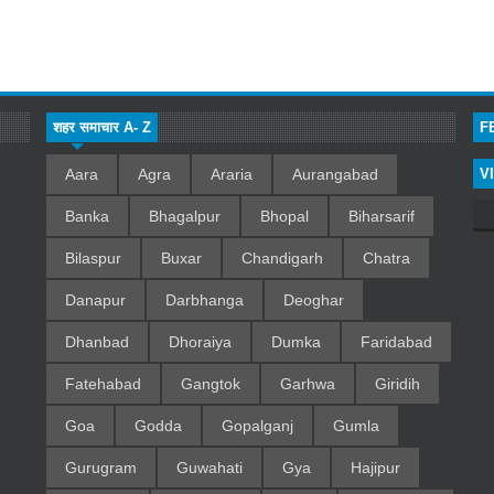
शहर समाचार A- Z
F
Aara
Agra
Araria
Aurangabad
V
Banka
Bhagalpur
Bhopal
Biharsarif
Bilaspur
Buxar
Chandigarh
Chatra
Danapur
Darbhanga
Deoghar
Dhanbad
Dhoraiya
Dumka
Faridabad
Fatehabad
Gangtok
Garhwa
Giridih
Goa
Godda
Gopalganj
Gumla
Gurugram
Guwahati
Gya
Hajipur