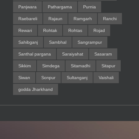
Panjwara
Pathargama
Purnia
Raebareli
Rajaun
Ramgarh
Ranchi
Rewari
Rohtak
Rohtas
Rojad
Sahibganj
Sambhal
Sangrampur
Santhal pargana
Saraiyahat
Sasaram
Sikkim
Simdega
Sitamadhi
Sitapur
Siwan
Sonpur
Sultanganj
Vaishali
godda Jharkhand