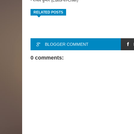
- राजीव कुमार (Editor-in-Chief)
RELATED POSTS
BLOGGER COMMENT
0 comments: