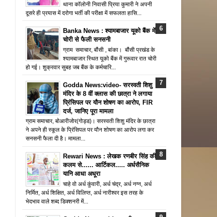
थाना कॉलोनी निवासी प्रिया कुमारी ने अपनी
दूसरे ही प्रयास में दरोगा भर्ती की परीक्षा में सफलता हासि...
Banka News : श्यामबाजार यूको बैंक में
चोरी से फैली सनसनी
ग्राम समाचार, बौंसी , बांका। बौंसी प्रखंड के
श्यामबाजार स्थित यूको बैंक में गुरूवार रात चोरी
हो गई। शुक्रवार सुबह जब बैंक के कर्मचारि...
Godda News:video- सरस्वती शिशु
मंदिर के 8 वीं क्लास की छात्रा ने लगाया
प्रिंसिपल पर यौन शोषण का आरोप, FIR
दर्ज, जानिए पूरा मामला
ग्राम समाचार, बोआरीजोर(गोड्ड)। सरस्वती शिशु मंदिर के छात्रा
ने अपने ही स्कूल के प्रिंसिपल पर यौन शोषण का आरोप लगा कर
सनसनी फैला दी है। मामला...
Rewari News : लेखक रणबीर सिंह की
कलम से...... आर्टिकल..... अर्धसैनिक
यानि आधा अधूरा
चाहे वो अर्ध कुंवारी, अर्ध चंद्र, अर्ध नग्न, अर्ध
निर्मित, अर्ध शिक्षित, अर्ध विलिप्त, अर्ध नारीश्वर इस तरह के
भेदभाव वाले शब्द डिक्शनरी में...