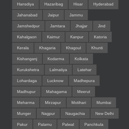
Hansdiya
Hazaribag
Hisar
Hyderabad
Jahanabad
Jaipur
Jammu
Jamshedpur
Jamtara
Jhajjar
Jind
Kahalgaon
Kaimur
Kanpur
Katoria
Kerala
Khagaria
Khagoul
Khunti
Kishanganj
Kodarma
Kolkata
Kurukshetra
Lalmatiya
Latehar
Lohardaga
Lucknow
Madhepura
Madhupur
Mahagama
Meerut
Meharma
Mirzapur
Motihari
Mumbai
Munger
Nagpur
Naugachia
New Delhi
Pakur
Palamu
Palwal
Panchkula