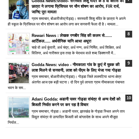
Godda News:video- सरस्वती शिशु मंदिर के 8 वीं क्लास की
छात्रा ने लगाया प्रिंसिपल पर यौन शोषण का आरोप, FIR दर्ज,
जानिए पूरा मामला
ग्राम समाचार, बोआरीजोर(गोड्ड)। सरस्वती शिशु मंदिर के छात्रा ने अपने
ही स्कूल के प्रिंसिपल पर यौन शोषण का आरोप लगा कर सनसनी फैला दी है। मामला...
Rewari News : लेखक रणबीर सिंह की कलम से......
आर्टिकल..... अर्धसैनिक यानि आधा अधूरा
चाहे वो अर्ध कुंवारी, अर्ध चंद्र, अर्ध नग्न, अर्ध निर्मित, अर्ध शिक्षित, अर्ध
विलिप्त, अर्ध नारीश्वर इस तरह के भेदभाव वाले शब्द डिक्शनरी में...
Godda News: video - नीमकाला गांव के कुएं में युवक की
लाश मिलने से सनसनी, लाश को पीएम के लिए भेजा गया गोड्डा
ग्राम समाचार, बोआरीजोर(गोड्डा)। गोड्डा जिले ललमटिया थाना क्षेत्र
अंतर्गत आज एक बड़ी घटना। दो दिन पुर्व लापता ग्राम नीमाकाला पंचायत
भवन के सम...
Adani Godda: अडानी पावर गोड्डा संयंत्र से अन्य देशों को
बिजली निर्यात करने पर कर रहा है विचार
ग्राम समाचार, गोड्डा। अडानी पावर, झारखंड के गोड्डा स्थित अपने ताप
विद्युत संयंत्र से उत्पादित बिजली को बांग्लादेश के साथ अपने मौजूदा
निर्यात...