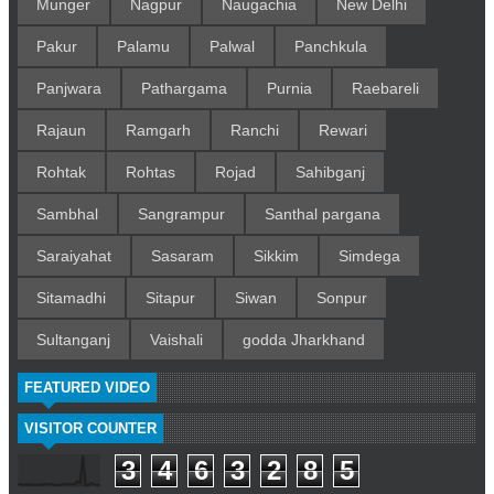
Munger
Nagpur
Naugachia
New Delhi
Pakur
Palamu
Palwal
Panchkula
Panjwara
Pathargama
Purnia
Raebareli
Rajaun
Ramgarh
Ranchi
Rewari
Rohtak
Rohtas
Rojad
Sahibganj
Sambhal
Sangrampur
Santhal pargana
Saraiyahat
Sasaram
Sikkim
Simdega
Sitamadhi
Sitapur
Siwan
Sonpur
Sultanganj
Vaishali
godda Jharkhand
FEATURED VIDEO
VISITOR COUNTER
3
4
6
3
2
8
5