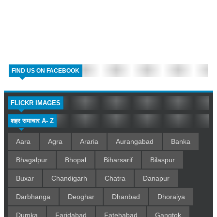
FIND US ON FACEBOOK
FLICKR IMAGES
शहर समाचार A- Z
Aara
Agra
Araria
Aurangabad
Banka
Bhagalpur
Bhopal
Biharsarif
Bilaspur
Buxar
Chandigarh
Chatra
Danapur
Darbhanga
Deoghar
Dhanbad
Dhoraiya
Dumka
Faridabad
Fatehabad
Gangtok