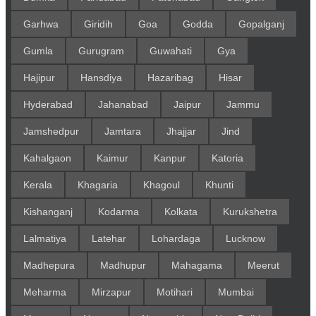
Garhwa
Giridih
Goa
Godda
Gopalganj
Gumla
Gurugram
Guwahati
Gya
Hajipur
Hansdiya
Hazaribag
Hisar
Hyderabad
Jahanabad
Jaipur
Jammu
Jamshedpur
Jamtara
Jhajjar
Jind
Kahalgaon
Kaimur
Kanpur
Katoria
Kerala
Khagaria
Khagoul
Khunti
Kishanganj
Kodarma
Kolkata
Kurukshetra
Lalmatiya
Latehar
Lohardaga
Lucknow
Madhepura
Madhupur
Mahagama
Meerut
Meharma
Mirzapur
Motihari
Mumbai