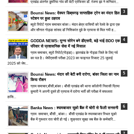
प्रखंड अंतर्गत डुमरिया गांव की बेटी प्रोफेसर डॉ. रंजना झा ने शनिवार...
Bounsi News: देवघर डिब्रूगढ़ साप्ताहिक ट्रेन का मंदार हिल
स्टेशन पर हुआ ठहराव
ब्यूरो रिपोर्ट ग्राम समाचार बांका। मंदार क्षेत्र वासियों को रेलवे के द्वारा एक
और सौगात गोड्डा सांसद डॉ निशिकांत दुबे के प्रयास से मिल गयी ह...
GODDA NEWS: मुन्ना सोरेन बने डीएसपी, बड़े भाई BDO एक
परिवार से प्रशासनिक सेवा में नई मिसाल
ग्राम समाचार, ब्यूरो रिपोर्ट(गोड्डा)। झारखंड के गोड्डा जिले के लिए गर्व
का पल है। जेपीएससी परीक्षा 2023 का फाइनल रिजल्ट 25 जुलाई
2025 को जेप...
Bounsi News: मंदार की बेटी बनी दरोगा, बांका जिला का नाम
किया रौशन
ग्राम समाचार,बौंसी,बांका। बौंसी प्रखंड की थाना कॉलोनी निवासी प्रिया
कुमारी ने अपनी दूसरे ही प्रयास में दरोगा भर्ती की परीक्षा में सफलता
हासि...
Banka News : श्यामबाजार यूको बैंक में चोरी से फैली सनसनी
ग्राम समाचार, बौंसी , बांका। बौंसी प्रखंड के श्यामबाजार स्थित यूको
बैंक में गुरूवार रात चोरी हो गई। शुक्रवार सुबह जब बैंक के कर्मचारि...