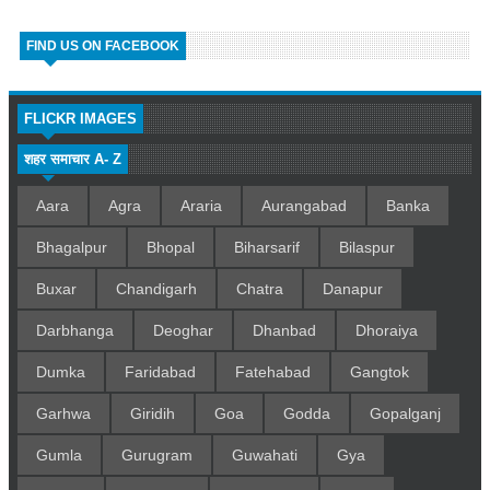
FIND US ON FACEBOOK
FLICKR IMAGES
शहर समाचार A- Z
Aara
Agra
Araria
Aurangabad
Banka
Bhagalpur
Bhopal
Biharsarif
Bilaspur
Buxar
Chandigarh
Chatra
Danapur
Darbhanga
Deoghar
Dhanbad
Dhoraiya
Dumka
Faridabad
Fatehabad
Gangtok
Garhwa
Giridih
Goa
Godda
Gopalganj
Gumla
Gurugram
Guwahati
Gya