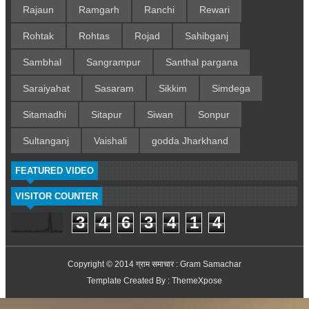
Rajaun
Ramgarh
Ranchi
Rewari
Rohtak
Rohtas
Rojad
Sahibganj
Sambhal
Sangrampur
Santhal pargana
Saraiyahat
Sasaram
Sikkim
Simdega
Sitamadhi
Sitapur
Siwan
Sonpur
Sultanganj
Vaishali
godda Jharkhand
FEATURED VIDEO
VISITOR COUNTER
3
4
6
3
4
1
4
Copyright © 2014
ग्राम समाचार : Gram Samachar
Template Created By :
ThemeXpose