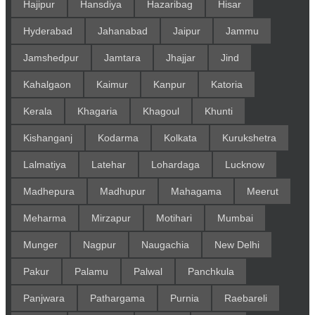
Hajipur
Hansdiya
Hazaribag
Hisar
Hyderabad
Jahanabad
Jaipur
Jammu
Jamshedpur
Jamtara
Jhajjar
Jind
Kahalgaon
Kaimur
Kanpur
Katoria
Kerala
Khagaria
Khagoul
Khunti
Kishanganj
Kodarma
Kolkata
Kurukshetra
Lalmatiya
Latehar
Lohardaga
Lucknow
Madhepura
Madhupur
Mahagama
Meerut
Meharma
Mirzapur
Motihari
Mumbai
Munger
Nagpur
Naugachia
New Delhi
Pakur
Palamu
Palwal
Panchkula
Panjwara
Pathargama
Purnia
Raebareli