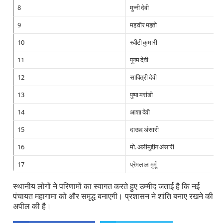
8
मुन्नी देवी
9
महावीर महतो
10
स्वीटी कुमारी
11
पूनम देवी
12
सावित्री देवी
13
पुष्पा मरांडी
14
आशा देवी
15
दाऊद अंसारी
16
मो. अलीमुद्दीन अंसारी
17
प्रेमलाल मुर्मू
स्थानीय लोगों ने परिणामों का स्वागत करते हुए उम्मीद जताई है कि नई
पंचायत महागामा को और समृद्ध बनाएगी। प्रशासन ने शांति बनाए रखने की
अपील की है।