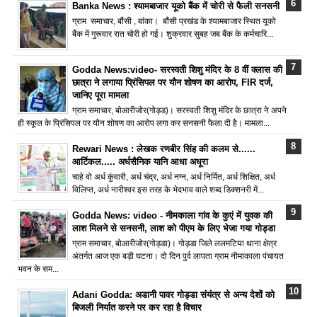
Banka News : श्यामबाजार यूको बैंक में चोरी से फैली सनसनी
ग्राम समाचार, बौंसी , बांका। बौंसी प्रखंड के श्यामबाजार स्थित यूको
बैंक में गुरूवार रात चोरी हो गई। शुक्रवार सुबह जब बैंक के कर्मचारि...
Godda News:video- सरस्वती शिशु मंदिर के 8 वीं क्लास की
छात्रा ने लगाया प्रिंसिपल पर यौन शोषण का आरोप, FIR दर्ज,
जानिए पूरा मामला
ग्राम समाचार, बोआरीजोर(गोड्ड)। सरस्वती शिशु मंदिर के छात्रा ने अपने
ही स्कूल के प्रिंसिपल पर यौन शोषण का आरोप लगा कर सनसनी फैला दी है। मामला...
Rewari News : लेखक रणबीर सिंह की कलम से......
आर्टिकल..... अर्धसैनिक यानि आधा अधूरा
चाहे वो अर्ध कुंवारी, अर्ध चंद्र, अर्ध नग्न, अर्ध निर्मित, अर्ध शिक्षित, अर्ध
विलिप्त, अर्ध नारीश्वर इस तरह के भेदभाव वाले शब्द डिक्शनरी में...
Godda News: video - नीमकाला गांव के कुएं में युवक की
लाश मिलने से सनसनी, लाश को पीएम के लिए भेजा गया गोड्डा
ग्राम समाचार, बोआरीजोर(गोड्डा)। गोड्डा जिले ललमटिया थाना क्षेत्र
अंतर्गत आज एक बड़ी घटना। दो दिन पुर्व लापता ग्राम नीमाकाला पंचायत
भवन के सम...
Adani Godda: अडानी पावर गोड्डा संयंत्र से अन्य देशों को
बिजली निर्यात करने पर कर रहा है विचार