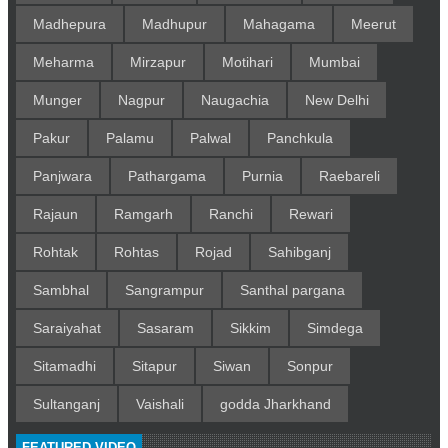
Madhepura
Madhupur
Mahagama
Meerut
Meharma
Mirzapur
Motihari
Mumbai
Munger
Nagpur
Naugachia
New Delhi
Pakur
Palamu
Palwal
Panchkula
Panjwara
Pathargama
Purnia
Raebareli
Rajaun
Ramgarh
Ranchi
Rewari
Rohtak
Rohtas
Rojad
Sahibganj
Sambhal
Sangrampur
Santhal pargana
Saraiyahat
Sasaram
Sikkim
Simdega
Sitamadhi
Sitapur
Siwan
Sonpur
Sultanganj
Vaishali
godda Jharkhand
FEATURED VIDEO