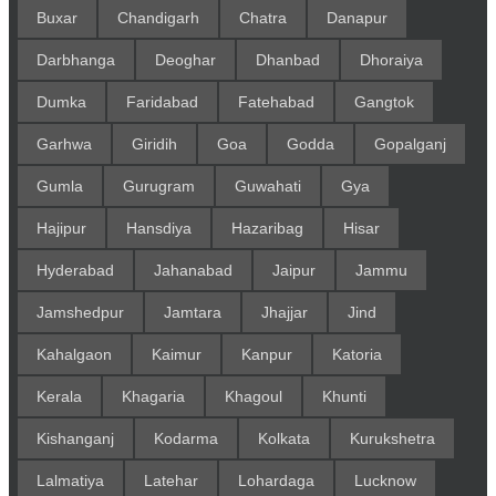
Buxar
Chandigarh
Chatra
Danapur
Darbhanga
Deoghar
Dhanbad
Dhoraiya
Dumka
Faridabad
Fatehabad
Gangtok
Garhwa
Giridih
Goa
Godda
Gopalganj
Gumla
Gurugram
Guwahati
Gya
Hajipur
Hansdiya
Hazaribag
Hisar
Hyderabad
Jahanabad
Jaipur
Jammu
Jamshedpur
Jamtara
Jhajjar
Jind
Kahalgaon
Kaimur
Kanpur
Katoria
Kerala
Khagaria
Khagoul
Khunti
Kishanganj
Kodarma
Kolkata
Kurukshetra
Lalmatiya
Latehar
Lohardaga
Lucknow