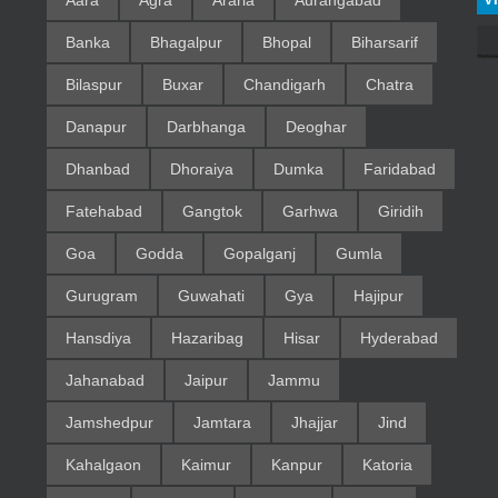
Aara
Agra
Araria
Aurangabad
Banka
Bhagalpur
Bhopal
Biharsarif
Bilaspur
Buxar
Chandigarh
Chatra
Danapur
Darbhanga
Deoghar
Dhanbad
Dhoraiya
Dumka
Faridabad
Fatehabad
Gangtok
Garhwa
Giridih
Goa
Godda
Gopalganj
Gumla
Gurugram
Guwahati
Gya
Hajipur
Hansdiya
Hazaribag
Hisar
Hyderabad
Jahanabad
Jaipur
Jammu
Jamshedpur
Jamtara
Jhajjar
Jind
Kahalgaon
Kaimur
Kanpur
Katoria