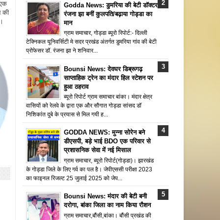
 एक
Godda News: डुमरिया की बेटी डॉक्टर
न की
रंजना झा बनीं कुलपति/बढ़ाया गोड्डा का
ै।
मान
ग्राम समाचार, गोड्डा ब्यूरो रिपोर्ट:- दिल्ली
टेक्निकल यूनिवर्सिटी मे सदर प्रखंड अंतर्गत डुमरिया गांव की बेटी
प्रोफेसर डॉ. रंजना झा ने शनिवार...
Bounsi News: देवघर डिब्रूगढ़
साप्ताहिक ट्रेन का मंदार हिल स्टेशन पर
हुआ ठहराव
ब्यूरो रिपोर्ट ग्राम समाचार बांका। मंदार क्षेत्र
वासियों को रेलवे के द्वारा एक और सौगात गोड्डा सांसद डॉ
निशिकांत दुबे के प्रयास से मिल गयी ह...
GODDA NEWS: मुन्ना सोरेन बने
डीएसपी, बड़े भाई BDO एक परिवार से
प्रशासनिक सेवा में नई मिसाल
ग्राम समाचार, ब्यूरो रिपोर्ट(गोड्डा)। झारखंड
के गोड्डा जिले के लिए गर्व का पल है। जेपीएससी परीक्षा 2023
का फाइनल रिजल्ट 25 जुलाई 2025 को जेप...
Bounsi News: मंदार की बेटी बनी
दरोगा, बांका जिला का नाम किया रौशन
ग्राम समाचार,बौंसी,बांका। बौंसी प्रखंड की