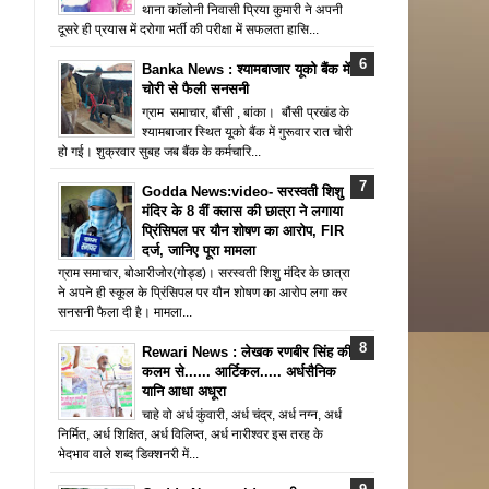
थाना कॉलोनी निवासी प्रिया कुमारी ने अपनी
दूसरे ही प्रयास में दरोगा भर्ती की परीक्षा में सफलता हासि...
Banka News : श्यामबाजार यूको बैंक में
चोरी से फैली सनसनी
ग्राम समाचार, बौंसी , बांका। बौंसी प्रखंड के
श्यामबाजार स्थित यूको बैंक में गुरूवार रात चोरी
हो गई। शुक्रवार सुबह जब बैंक के कर्मचारि...
Godda News:video- सरस्वती शिशु
मंदिर के 8 वीं क्लास की छात्रा ने लगाया
प्रिंसिपल पर यौन शोषण का आरोप, FIR
दर्ज, जानिए पूरा मामला
ग्राम समाचार, बोआरीजोर(गोड्ड)। सरस्वती शिशु मंदिर के छात्रा
ने अपने ही स्कूल के प्रिंसिपल पर यौन शोषण का आरोप लगा कर
सनसनी फैला दी है। मामला...
Rewari News : लेखक रणबीर सिंह की
कलम से...... आर्टिकल..... अर्धसैनिक
यानि आधा अधूरा
चाहे वो अर्ध कुंवारी, अर्ध चंद्र, अर्ध नग्न, अर्ध
निर्मित, अर्ध शिक्षित, अर्ध विलिप्त, अर्ध नारीश्वर इस तरह के
भेदभाव वाले शब्द डिक्शनरी में...