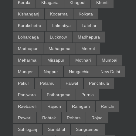
Kerala
Khagaria
Khagoul
Khunti
Kishanganj
Kodarma
Kolkata
Kurukshetra
Lalmatiya
Latehar
Lohardaga
Lucknow
Madhepura
Madhupur
Mahagama
Meerut
Meharma
Mirzapur
Motihari
Mumbai
Munger
Nagpur
Naugachia
New Delhi
Pakur
Palamu
Palwal
Panchkula
Panjwara
Pathargama
Purnia
Raebareli
Rajaun
Ramgarh
Ranchi
Rewari
Rohtak
Rohtas
Rojad
Sahibganj
Sambhal
Sangrampur