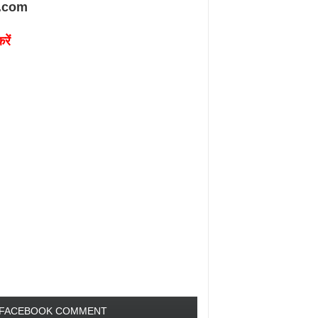
.com
रें
FACEBOOK COMMENT