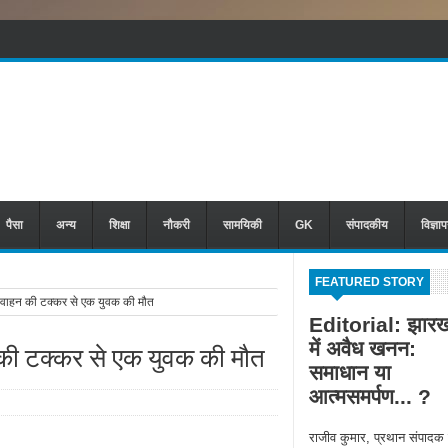
पैसा
अन्य
शिक्षा
नौकरी
सामयिकी
GK
संपादकीय
विज्ञा
FEATURED STORY
 वाहन की टक्कर से एक युवक की मौत
Editorial: झारख
में अवैध खनन:
 की टक्कर से एक युवक की मौत
समाधान या
आत्मसमर्पण... ?
राजीव कुमार, प्रथान संपादक