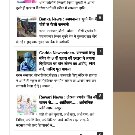
थाना कॉलोनी निवासी प्रिया कुमारी ने अपनी
दूसरे ही प्रयास में दरोगा भर्ती की परीक्षा में सफलता हासि...
Banka News : श्यामबाजार यूको बैंक में
चोरी से फैली सनसनी
ग्राम समाचार, बौंसी , बांका। बौंसी प्रखंड के
श्यामबाजार स्थित यूको बैंक में गुरूवार रात चोरी
हो गई। शुक्रवार सुबह जब बैंक के कर्मचारि...
Godda News:video- सरस्वती शिशु
मंदिर के 8 वीं क्लास की छात्रा ने लगाया
प्रिंसिपल पर यौन शोषण का आरोप, FIR
दर्ज, जानिए पूरा मामला
ग्राम समाचार, बोआरीजोर(गोड्ड)। सरस्वती शिशु मंदिर के छात्रा
ने अपने ही स्कूल के प्रिंसिपल पर यौन शोषण का आरोप लगा कर
सनसनी फैला दी है। मामला...
Rewari News : लेखक रणबीर सिंह की
कलम से...... आर्टिकल..... अर्धसैनिक
यानि आधा अधूरा
चाहे वो अर्ध कुंवारी, अर्ध चंद्र, अर्ध नग्न, अर्ध
निर्मित, अर्ध शिक्षित, अर्ध विलिप्त, अर्ध नारीश्वर इस तरह के
भेदभाव वाले शब्द डिक्शनरी में...