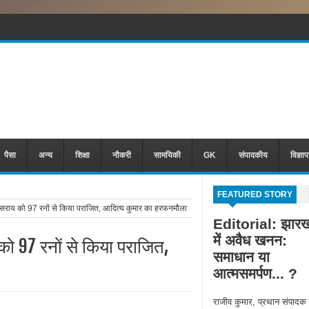
पैसा
अन्य
शिक्षा
नौकरी
सामयिकी
GK
संपादकीय
विज्ञा
FEATURED STORY
ाय को 97 रनों से किया पराजित, आदित्य कुमार का हरफनमौला
Editorial: झारख
में अवैध खनन:
 97 रनों से किया पराजित,
समाधान या
आत्मसमर्पण... ?
राजीव कुमार, प्रथान संपादक