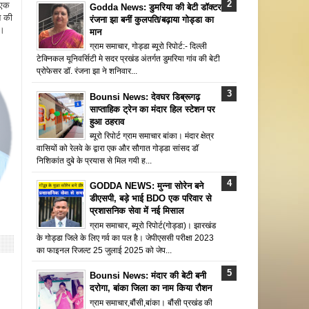
 एक
Godda News: डुमरिया की बेटी डॉक्टर
न की
रंजना झा बनीं कुलपति/बढ़ाया गोड्डा का
ै।
मान
ग्राम समाचार, गोड्डा ब्यूरो रिपोर्ट:- दिल्ली
टेक्निकल यूनिवर्सिटी मे सदर प्रखंड अंतर्गत डुमरिया गांव की बेटी
प्रोफेसर डॉ. रंजना झा ने शनिवार...
Bounsi News: देवघर डिब्रूगढ़
साप्ताहिक ट्रेन का मंदार हिल स्टेशन पर
हुआ ठहराव
ब्यूरो रिपोर्ट ग्राम समाचार बांका। मंदार क्षेत्र
वासियों को रेलवे के द्वारा एक और सौगात गोड्डा सांसद डॉ
निशिकांत दुबे के प्रयास से मिल गयी ह...
GODDA NEWS: मुन्ना सोरेन बने
डीएसपी, बड़े भाई BDO एक परिवार से
प्रशासनिक सेवा में नई मिसाल
ग्राम समाचार, ब्यूरो रिपोर्ट(गोड्डा)। झारखंड
के गोड्डा जिले के लिए गर्व का पल है। जेपीएससी परीक्षा 2023
का फाइनल रिजल्ट 25 जुलाई 2025 को जेप...
Bounsi News: मंदार की बेटी बनी
दरोगा, बांका जिला का नाम किया रौशन
ग्राम समाचार,बौंसी,बांका। बौंसी प्रखंड की