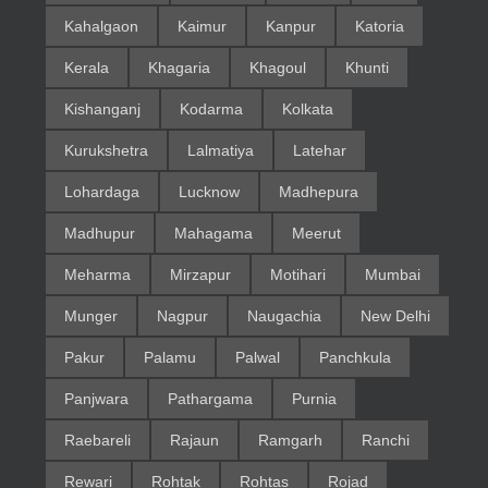
Kahalgaon
Kaimur
Kanpur
Katoria
Kerala
Khagaria
Khagoul
Khunti
Kishanganj
Kodarma
Kolkata
Kurukshetra
Lalmatiya
Latehar
Lohardaga
Lucknow
Madhepura
Madhupur
Mahagama
Meerut
Meharma
Mirzapur
Motihari
Mumbai
Munger
Nagpur
Naugachia
New Delhi
Pakur
Palamu
Palwal
Panchkula
Panjwara
Pathargama
Purnia
Raebareli
Rajaun
Ramgarh
Ranchi
Rewari
Rohtak
Rohtas
Rojad