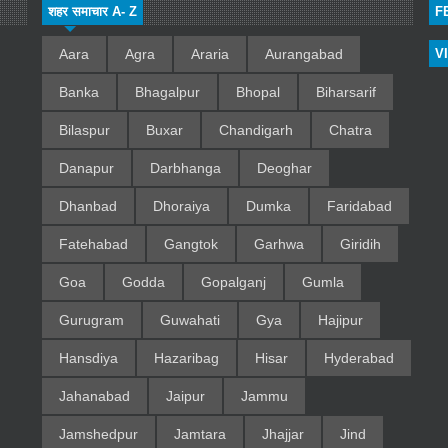
शहर समाचार A- Z
F
Aara
Agra
Araria
Aurangabad
V
Banka
Bhagalpur
Bhopal
Biharsarif
Bilaspur
Buxar
Chandigarh
Chatra
Danapur
Darbhanga
Deoghar
Dhanbad
Dhoraiya
Dumka
Faridabad
Fatehabad
Gangtok
Garhwa
Giridih
Goa
Godda
Gopalganj
Gumla
Gurugram
Guwahati
Gya
Hajipur
Hansdiya
Hazaribag
Hisar
Hyderabad
Jahanabad
Jaipur
Jammu
Jamshedpur
Jamtara
Jhajjar
Jind