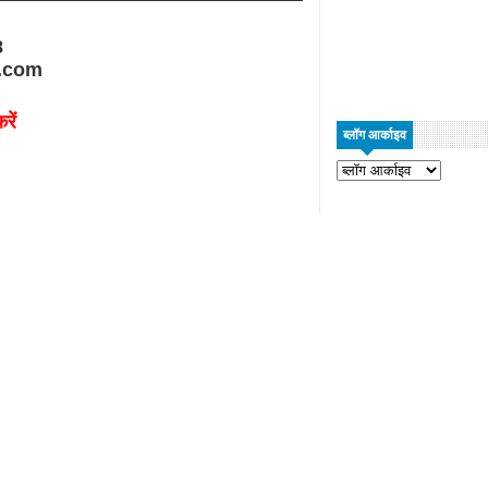
8
.com
रें
ब्लॉग आर्काइव