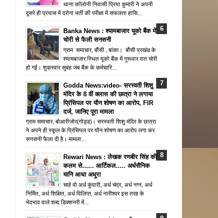
थाना कॉलोनी निवासी प्रिया कुमारी ने अपनी
दूसरे ही प्रयास में दरोगा भर्ती की परीक्षा में सफलता हासि...
Banka News : श्यामबाजार यूको बैंक में
चोरी से फैली सनसनी
ग्राम समाचार, बौंसी , बांका। बौंसी प्रखंड के
श्यामबाजार स्थित यूको बैंक में गुरूवार रात चोरी
हो गई। शुक्रवार सुबह जब बैंक के कर्मचारि...
Godda News:video- सरस्वती शिशु
मंदिर के 8 वीं क्लास की छात्रा ने लगाया
प्रिंसिपल पर यौन शोषण का आरोप, FIR
दर्ज, जानिए पूरा मामला
ग्राम समाचार, बोआरीजोर(गोड्ड)। सरस्वती शिशु मंदिर के छात्रा
ने अपने ही स्कूल के प्रिंसिपल पर यौन शोषण का आरोप लगा कर
सनसनी फैला दी है। मामला...
Rewari News : लेखक रणबीर सिंह की
कलम से...... आर्टिकल..... अर्धसैनिक
यानि आधा अधूरा
चाहे वो अर्ध कुंवारी, अर्ध चंद्र, अर्ध नग्न, अर्ध
निर्मित, अर्ध शिक्षित, अर्ध विलिप्त, अर्ध नारीश्वर इस तरह के
भेदभाव वाले शब्द डिक्शनरी में...