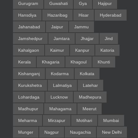
Gurugram
Guwahati
Gya
Hajipur
Hansdiya
Hazaribag
Hisar
Hyderabad
Jahanabad
Jaipur
Jammu
Jamshedpur
Jamtara
Jhajjar
Jind
Kahalgaon
Kaimur
Kanpur
Katoria
Kerala
Khagaria
Khagoul
Khunti
Kishanganj
Kodarma
Kolkata
Kurukshetra
Lalmatiya
Latehar
Lohardaga
Lucknow
Madhepura
Madhupur
Mahagama
Meerut
Meharma
Mirzapur
Motihari
Mumbai
Munger
Nagpur
Naugachia
New Delhi