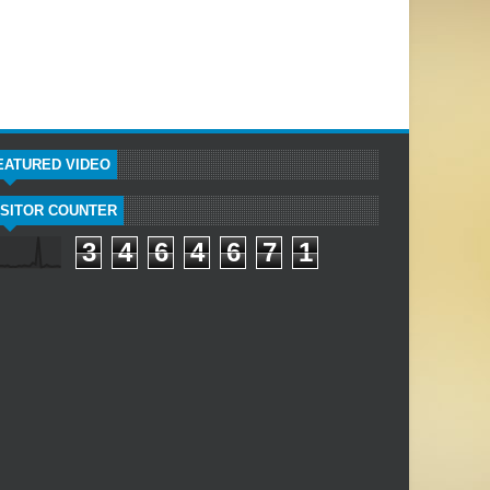
EATURED VIDEO
ISITOR COUNTER
3
4
6
4
6
7
1