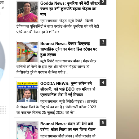
 एक
Godda News: डुमरिया की बेटी डॉक्टर
न की
रंजना झा बनीं कुलपति/बढ़ाया गोड्डा का
ै।
मान
ग्राम समाचार, गोड्डा ब्यूरो रिपोर्ट:- दिल्ली
टेक्निकल यूनिवर्सिटी मे सदर प्रखंड अंतर्गत डुमरिया गांव की बेटी
प्रोफेसर डॉ. रंजना झा ने शनिवार...
Bounsi News: देवघर डिब्रूगढ़
साप्ताहिक ट्रेन का मंदार हिल स्टेशन पर
हुआ ठहराव
ब्यूरो रिपोर्ट ग्राम समाचार बांका। मंदार क्षेत्र
वासियों को रेलवे के द्वारा एक और सौगात गोड्डा सांसद डॉ
निशिकांत दुबे के प्रयास से मिल गयी ह...
GODDA NEWS: मुन्ना सोरेन बने
डीएसपी, बड़े भाई BDO एक परिवार से
प्रशासनिक सेवा में नई मिसाल
ग्राम समाचार, ब्यूरो रिपोर्ट(गोड्डा)। झारखंड
के गोड्डा जिले के लिए गर्व का पल है। जेपीएससी परीक्षा 2023
का फाइनल रिजल्ट 25 जुलाई 2025 को जेप...
Bounsi News: मंदार की बेटी बनी
दरोगा, बांका जिला का नाम किया रौशन
ग्राम समाचार,बौंसी,बांका। बौंसी प्रखंड की