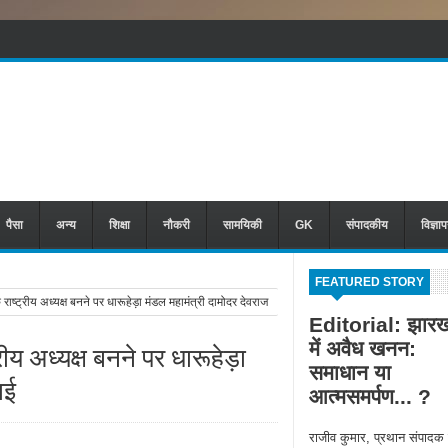
पैसा
अन्य
शिक्षा
नौकरी
सामयिकी
GK
संपादकीय
विज्ञा
FEATURED STORY
ट्रीय अध्यक्ष बनने पर धारूहेड़ा मंडल महामंत्री दामोदर देवराज
Editorial: झारख
में अवैध खनन:
य अध्यक्ष बनने पर धारूहेड़ा
समाधान या
ाई
आत्मसमर्पण... ?
राजीव कुमार, प्रथान संपादक