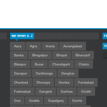
शहर समाचार A- Z
F
Aara
Agra
Araria
Aurangabad
V
Banka
Bhagalpur
Bhopal
Biharsarif
Bilaspur
Buxar
Chandigarh
Chatra
Danapur
Darbhanga
Deoghar
Dhanbad
Dhoraiya
Dumka
Faridabad
Fatehabad
Gangtok
Garhwa
Giridih
Goa
Godda
Gopalganj
Gumla