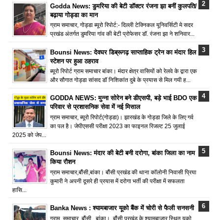
Godda News: डुमरिया की बेटी डॉक्टर रंजना झा बनीं कुलपति/
बढ़ाया गोड्डा का मान
ग्राम समाचार, गोड्डा ब्यूरो रिपोर्ट:- दिल्ली टेक्निकल यूनिवर्सिटी मे सदर
प्रखंड अंतर्गत डुमरिया गांव की बेटी प्रोफेसर डॉ. रंजना झा ने शनिवार...
Bounsi News: देवघर डिब्रूगढ़ साप्ताहिक ट्रेन का मंदार हिल
स्टेशन पर हुआ ठहराव
ब्यूरो रिपोर्ट ग्राम समाचार बांका। मंदार क्षेत्र वासियों को रेलवे के द्वारा एक
और सौगात गोड्डा सांसद डॉ निशिकांत दुबे के प्रयास से मिल गयी ह...
GODDA NEWS: मुन्ना सोरेन बने डीएसपी, बड़े भाई BDO एक
परिवार से प्रशासनिक सेवा में नई मिसाल
ग्राम समाचार, ब्यूरो रिपोर्ट(गोड्डा)। झारखंड के गोड्डा जिले के लिए गर्व
का पल है। जेपीएससी परीक्षा 2023 का फाइनल रिजल्ट 25 जुलाई
2025 को जेप...
Bounsi News: मंदार की बेटी बनी दरोगा, बांका जिला का नाम
किया रौशन
ग्राम समाचार,बौंसी,बांका। बौंसी प्रखंड की थाना कॉलोनी निवासी प्रिया
कुमारी ने अपनी दूसरे ही प्रयास में दरोगा भर्ती की परीक्षा में सफलता
हासि...
Banka News : श्यामबाजार यूको बैंक में चोरी से फैली सनसनी
ग्राम समाचार, बौंसी , बांका। बौंसी प्रखंड के श्यामबाजार स्थित यूको