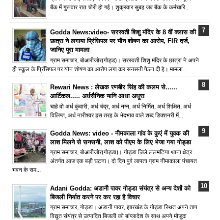
बैंक में गुरूवार रात चोरी हो गई। शुक्रवार सुबह जब बैंक के कर्मचारि...
Godda News:video- सरस्वती शिशु मंदिर के 8 वीं क्लास की
छात्रा ने लगाया प्रिंसिपल पर यौन शोषण का आरोप, FIR दर्ज,
जानिए पूरा मामला
ग्राम समाचार, बोआरीजोर(गोड्ड)। सरस्वती शिशु मंदिर के छात्रा ने अपने
ही स्कूल के प्रिंसिपल पर यौन शोषण का आरोप लगा कर सनसनी फैला दी है। मामला...
Rewari News : लेखक रणबीर सिंह की कलम से......
आर्टिकल..... अर्धसैनिक यानि आधा अधूरा
चाहे वो अर्ध कुंवारी, अर्ध चंद्र, अर्ध नग्न, अर्ध निर्मित, अर्ध शिक्षित, अर्ध
विलिप्त, अर्ध नारीश्वर इस तरह के भेदभाव वाले शब्द डिक्शनरी में...
Godda News: video - नीमकाला गांव के कुएं में युवक की
लाश मिलने से सनसनी, लाश को पीएम के लिए भेजा गया गोड्डा
ग्राम समाचार, बोआरीजोर(गोड्डा)। गोड्डा जिले ललमटिया थाना क्षेत्र
अंतर्गत आज एक बड़ी घटना। दो दिन पुर्व लापता ग्राम नीमाकाला पंचायत
भवन के सम...
Adani Godda: अडानी पावर गोड्डा संयंत्र से अन्य देशों को
बिजली निर्यात करने पर कर रहा है विचार
ग्राम समाचार, गोड्डा। अडानी पावर, झारखंड के गोड्डा स्थित अपने ताप
विद्युत संयंत्र से उत्पादित बिजली को बांग्लादेश के साथ अपने मौजूदा