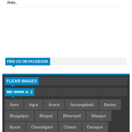
निर्यात...
FIND US ON FACEBOOK
FLICKR IMAGES
शहर समाचार A- Z
Aara
Agra
Araria
Aurangabad
Banka
Bhagalpur
Bhopal
Biharsarif
Bilaspur
Buxar
Chandigarh
Chatra
Danapur