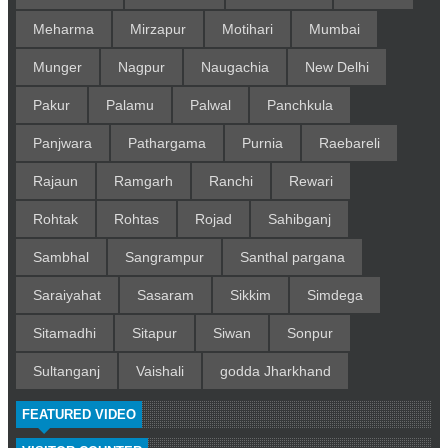
Meharma
Mirzapur
Motihari
Mumbai
Munger
Nagpur
Naugachia
New Delhi
Pakur
Palamu
Palwal
Panchkula
Panjwara
Pathargama
Purnia
Raebareli
Rajaun
Ramgarh
Ranchi
Rewari
Rohtak
Rohtas
Rojad
Sahibganj
Sambhal
Sangrampur
Santhal pargana
Saraiyahat
Sasaram
Sikkim
Simdega
Sitamadhi
Sitapur
Siwan
Sonpur
Sultanganj
Vaishali
godda Jharkhand
FEATURED VIDEO