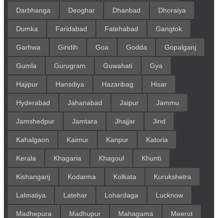
Darbhanga
Deoghar
Dhanbad
Dhoraiya
Dumka
Faridabad
Fatehabad
Gangtok
Garhwa
Giridih
Goa
Godda
Gopalganj
Gumla
Gurugram
Guwahati
Gya
Hajipur
Hansdiya
Hazaribag
Hisar
Hyderabad
Jahanabad
Jaipur
Jammu
Jamshedpur
Jamtara
Jhajjar
Jind
Kahalgaon
Kaimur
Kanpur
Katoria
Kerala
Khagaria
Khagoul
Khunti
Kishanganj
Kodarma
Kolkata
Kurukshetra
Lalmatiya
Latehar
Lohardaga
Lucknow
Madhepura
Madhupur
Mahagama
Meerut