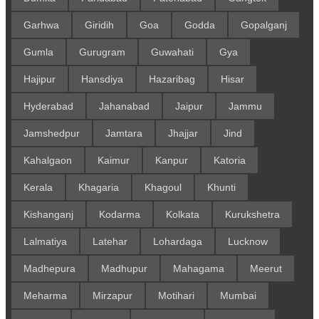
Garhwa
Giridih
Goa
Godda
Gopalganj
Gumla
Gurugram
Guwahati
Gya
Hajipur
Hansdiya
Hazaribag
Hisar
Hyderabad
Jahanabad
Jaipur
Jammu
Jamshedpur
Jamtara
Jhajjar
Jind
Kahalgaon
Kaimur
Kanpur
Katoria
Kerala
Khagaria
Khagoul
Khunti
Kishanganj
Kodarma
Kolkata
Kurukshetra
Lalmatiya
Latehar
Lohardaga
Lucknow
Madhepura
Madhupur
Mahagama
Meerut
Meharma
Mirzapur
Motihari
Mumbai