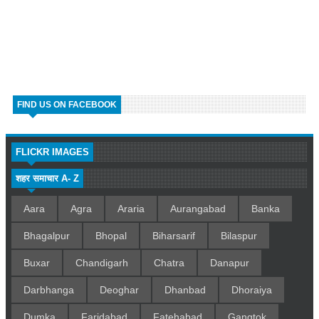
FIND US ON FACEBOOK
FLICKR IMAGES
शहर समाचार A- Z
Aara
Agra
Araria
Aurangabad
Banka
Bhagalpur
Bhopal
Biharsarif
Bilaspur
Buxar
Chandigarh
Chatra
Danapur
Darbhanga
Deoghar
Dhanbad
Dhoraiya
Dumka
Faridabad
Fatehabad
Gangtok