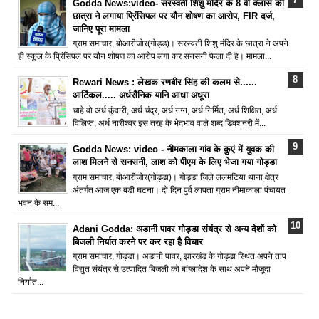
Godda News:video- सरस्वती शिशु मंदिर के 8 वीं क्लास की
छात्रा ने लगाया प्रिंसिपल पर यौन शोषण का आरोप, FIR दर्ज,
जानिए पूरा मामला
ग्राम समाचार, बोआरीजोर(गोड्ड)। सरस्वती शिशु मंदिर के छात्रा ने अपने
ही स्कूल के प्रिंसिपल पर यौन शोषण का आरोप लगा कर सनसनी फैला दी है। मामला...
Rewari News : लेखक रणबीर सिंह की कलम से......
आर्टिकल..... अर्धसैनिक यानि आधा अधूरा
चाहे वो अर्ध कुंवारी, अर्ध चंद्र, अर्ध नग्न, अर्ध निर्मित, अर्ध शिक्षित, अर्ध
विलिप्त, अर्ध नारीश्वर इस तरह के भेदभाव वाले शब्द डिक्शनरी में...
Godda News: video - नीमकाला गांव के कुएं में युवक की
लाश मिलने से सनसनी, लाश को पीएम के लिए भेजा गया गोड्डा
ग्राम समाचार, बोआरीजोर(गोड्डा)। गोड्डा जिले ललमटिया थाना क्षेत्र
अंतर्गत आज एक बड़ी घटना। दो दिन पुर्व लापता ग्राम नीमाकाला पंचायत
भवन के सम...
Adani Godda: अडानी पावर गोड्डा संयंत्र से अन्य देशों को
बिजली निर्यात करने पर कर रहा है विचार
ग्राम समाचार, गोड्डा। अडानी पावर, झारखंड के गोड्डा स्थित अपने ताप
विद्युत संयंत्र से उत्पादित बिजली को बांग्लादेश के साथ अपने मौजूदा
निर्यात...