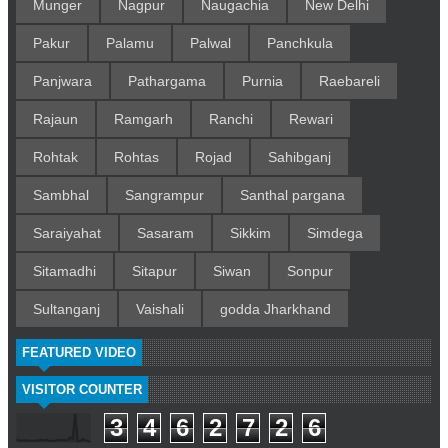
Munger
Nagpur
Naugachia
New Delhi
Pakur
Palamu
Palwal
Panchkula
Panjwara
Pathargama
Purnia
Raebareli
Rajaun
Ramgarh
Ranchi
Rewari
Rohtak
Rohtas
Rojad
Sahibganj
Sambhal
Sangrampur
Santhal pargana
Saraiyahat
Sasaram
Sikkim
Simdega
Sitamadhi
Sitapur
Siwan
Sonpur
Sultanganj
Vaishali
godda Jharkhand
FEATURED VIDEO
VISITOR COUNTER
3
4
6
2
7
2
6