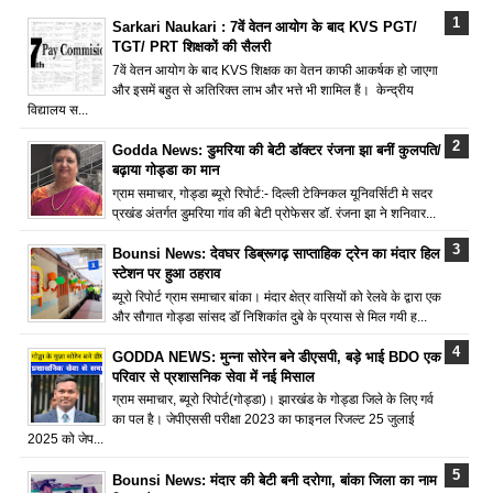
Sarkari Naukari : 7वें वेतन आयोग के बाद KVS PGT/
TGT/ PRT शिक्षकों की सैलरी
7वें वेतन आयोग के बाद KVS शिक्षक का वेतन काफी आकर्षक हो जाएगा
और इसमें बहुत से अतिरिक्त लाभ और भत्ते भी शामिल हैं। केन्द्रीय
विद्यालय स...
Godda News: डुमरिया की बेटी डॉक्टर रंजना झा बनीं कुलपति/
बढ़ाया गोड्डा का मान
ग्राम समाचार, गोड्डा ब्यूरो रिपोर्ट:- दिल्ली टेक्निकल यूनिवर्सिटी मे सदर
प्रखंड अंतर्गत डुमरिया गांव की बेटी प्रोफेसर डॉ. रंजना झा ने शनिवार...
Bounsi News: देवघर डिब्रूगढ़ साप्ताहिक ट्रेन का मंदार हिल
स्टेशन पर हुआ ठहराव
ब्यूरो रिपोर्ट ग्राम समाचार बांका। मंदार क्षेत्र वासियों को रेलवे के द्वारा एक
और सौगात गोड्डा सांसद डॉ निशिकांत दुबे के प्रयास से मिल गयी ह...
GODDA NEWS: मुन्ना सोरेन बने डीएसपी, बड़े भाई BDO एक
परिवार से प्रशासनिक सेवा में नई मिसाल
ग्राम समाचार, ब्यूरो रिपोर्ट(गोड्डा)। झारखंड के गोड्डा जिले के लिए गर्व
का पल है। जेपीएससी परीक्षा 2023 का फाइनल रिजल्ट 25 जुलाई
2025 को जेप...
Bounsi News: मंदार की बेटी बनी दरोगा, बांका जिला का नाम