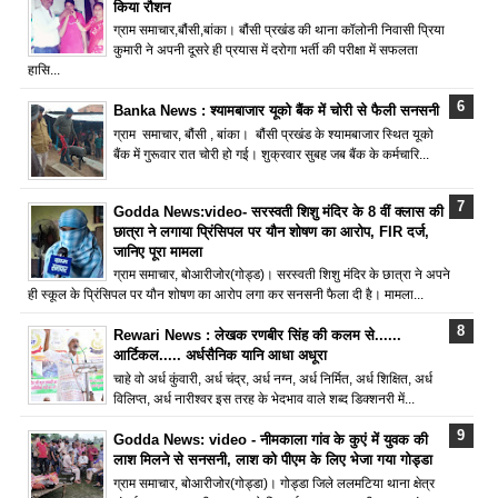
किया रौशन
ग्राम समाचार,बौंसी,बांका। बौंसी प्रखंड की थाना कॉलोनी निवासी प्रिया
कुमारी ने अपनी दूसरे ही प्रयास में दरोगा भर्ती की परीक्षा में सफलता
हासि...
Banka News : श्यामबाजार यूको बैंक में चोरी से फैली सनसनी
ग्राम समाचार, बौंसी , बांका। बौंसी प्रखंड के श्यामबाजार स्थित यूको
बैंक में गुरूवार रात चोरी हो गई। शुक्रवार सुबह जब बैंक के कर्मचारि...
Godda News:video- सरस्वती शिशु मंदिर के 8 वीं क्लास की
छात्रा ने लगाया प्रिंसिपल पर यौन शोषण का आरोप, FIR दर्ज,
जानिए पूरा मामला
ग्राम समाचार, बोआरीजोर(गोड्ड)। सरस्वती शिशु मंदिर के छात्रा ने अपने
ही स्कूल के प्रिंसिपल पर यौन शोषण का आरोप लगा कर सनसनी फैला दी है। मामला...
Rewari News : लेखक रणबीर सिंह की कलम से......
आर्टिकल..... अर्धसैनिक यानि आधा अधूरा
चाहे वो अर्ध कुंवारी, अर्ध चंद्र, अर्ध नग्न, अर्ध निर्मित, अर्ध शिक्षित, अर्ध
विलिप्त, अर्ध नारीश्वर इस तरह के भेदभाव वाले शब्द डिक्शनरी में...
Godda News: video - नीमकाला गांव के कुएं में युवक की
लाश मिलने से सनसनी, लाश को पीएम के लिए भेजा गया गोड्डा
ग्राम समाचार, बोआरीजोर(गोड्डा)। गोड्डा जिले ललमटिया थाना क्षेत्र