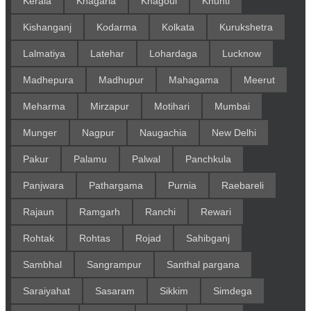
Kerala
Khagaria
Khagoul
Khunti
Kishanganj
Kodarma
Kolkata
Kurukshetra
Lalmatiya
Latehar
Lohardaga
Lucknow
Madhepura
Madhupur
Mahagama
Meerut
Meharma
Mirzapur
Motihari
Mumbai
Munger
Nagpur
Naugachia
New Delhi
Pakur
Palamu
Palwal
Panchkula
Panjwara
Pathargama
Purnia
Raebareli
Rajaun
Ramgarh
Ranchi
Rewari
Rohtak
Rohtas
Rojad
Sahibganj
Sambhal
Sangrampur
Santhal pargana
Saraiyahat
Sasaram
Sikkim
Simdega