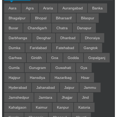
Aara
Agra
Araria
Aurangabad
Banka
Bhagalpur
Bhopal
Biharsarif
Bilaspur
Buxar
Chandigarh
Chatra
Danapur
Darbhanga
Deoghar
Dhanbad
Dhoraiya
Dumka
Faridabad
Fatehabad
Gangtok
Garhwa
Giridih
Goa
Godda
Gopalganj
Gumla
Gurugram
Guwahati
Gya
Hajipur
Hansdiya
Hazaribag
Hisar
Hyderabad
Jahanabad
Jaipur
Jammu
Jamshedpur
Jamtara
Jhajjar
Jind
Kahalgaon
Kaimur
Kanpur
Katoria