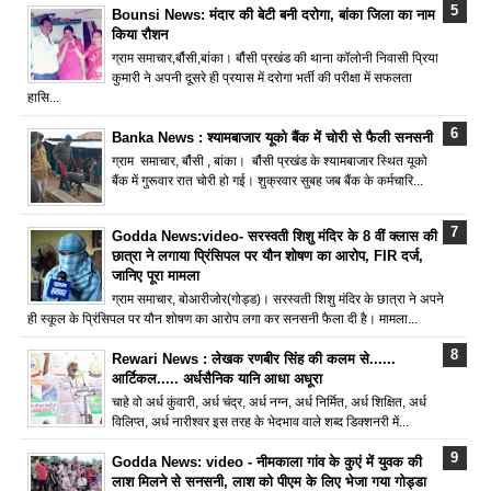
Bounsi News: मंदार की बेटी बनी दरोगा, बांका जिला का नाम
किया रौशन
ग्राम समाचार,बौंसी,बांका। बौंसी प्रखंड की थाना कॉलोनी निवासी प्रिया
कुमारी ने अपनी दूसरे ही प्रयास में दरोगा भर्ती की परीक्षा में सफलता
हासि...
Banka News : श्यामबाजार यूको बैंक में चोरी से फैली सनसनी
ग्राम समाचार, बौंसी , बांका। बौंसी प्रखंड के श्यामबाजार स्थित यूको
बैंक में गुरूवार रात चोरी हो गई। शुक्रवार सुबह जब बैंक के कर्मचारि...
Godda News:video- सरस्वती शिशु मंदिर के 8 वीं क्लास की
छात्रा ने लगाया प्रिंसिपल पर यौन शोषण का आरोप, FIR दर्ज,
जानिए पूरा मामला
ग्राम समाचार, बोआरीजोर(गोड्ड)। सरस्वती शिशु मंदिर के छात्रा ने अपने
ही स्कूल के प्रिंसिपल पर यौन शोषण का आरोप लगा कर सनसनी फैला दी है। मामला...
Rewari News : लेखक रणबीर सिंह की कलम से......
आर्टिकल..... अर्धसैनिक यानि आधा अधूरा
चाहे वो अर्ध कुंवारी, अर्ध चंद्र, अर्ध नग्न, अर्ध निर्मित, अर्ध शिक्षित, अर्ध
विलिप्त, अर्ध नारीश्वर इस तरह के भेदभाव वाले शब्द डिक्शनरी में...
Godda News: video - नीमकाला गांव के कुएं में युवक की
लाश मिलने से सनसनी, लाश को पीएम के लिए भेजा गया गोड्डा