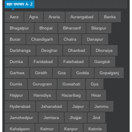
शहर समाचार A- Z
Aara
Agra
Araria
Aurangabad
Banka
Bhagalpur
Bhopal
Biharsarif
Bilaspur
Buxar
Chandigarh
Chatra
Danapur
Darbhanga
Deoghar
Dhanbad
Dhoraiya
Dumka
Faridabad
Fatehabad
Gangtok
Garhwa
Giridih
Goa
Godda
Gopalganj
Gumla
Gurugram
Guwahati
Gya
Hajipur
Hansdiya
Hazaribag
Hisar
Hyderabad
Jahanabad
Jaipur
Jammu
Jamshedpur
Jamtara
Jhajjar
Jind
Kahalgaon
Kaimur
Kanpur
Katoria