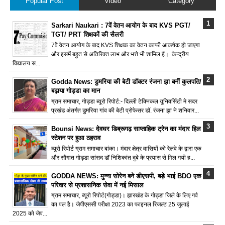
Popular Post
Video
Category
Sarkari Naukari : 7वें वेतन आयोग के बाद KVS PGT/
TGT/ PRT शिक्षकों की सैलरी
7वें वेतन आयोग के बाद KVS शिक्षक का वेतन काफी आकर्षक हो जाएगा
और इसमें बहुत से अतिरिक्त लाभ और भत्ते भी शामिल हैं। केन्द्रीय
विद्यालय स...
Godda News: डुमरिया की बेटी डॉक्टर रंजना झा बनीं कुलपति/
बढ़ाया गोड्डा का मान
ग्राम समाचार, गोड्डा ब्यूरो रिपोर्ट:- दिल्ली टेक्निकल यूनिवर्सिटी मे सदर
प्रखंड अंतर्गत डुमरिया गांव की बेटी प्रोफेसर डॉ. रंजना झा ने शनिवार...
Bounsi News: देवघर डिब्रूगढ़ साप्ताहिक ट्रेन का मंदार हिल
स्टेशन पर हुआ ठहराव
ब्यूरो रिपोर्ट ग्राम समाचार बांका। मंदार क्षेत्र वासियों को रेलवे के द्वारा एक
और सौगात गोड्डा सांसद डॉ निशिकांत दुबे के प्रयास से मिल गयी ह...
GODDA NEWS: मुन्ना सोरेन बने डीएसपी, बड़े भाई BDO एक
परिवार से प्रशासनिक सेवा में नई मिसाल
ग्राम समाचार, ब्यूरो रिपोर्ट(गोड्डा)। झारखंड के गोड्डा जिले के लिए गर्व
का पल है। जेपीएससी परीक्षा 2023 का फाइनल रिजल्ट 25 जुलाई
2025 को जेप...