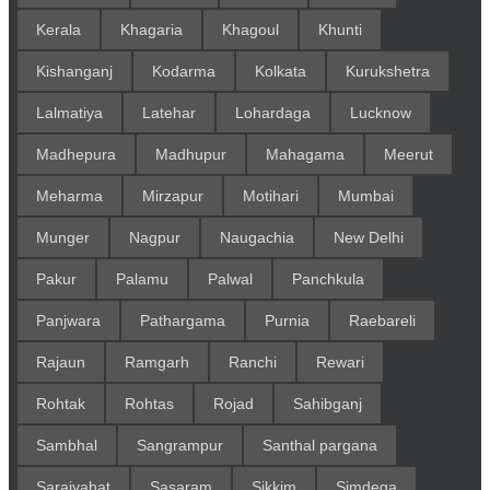
Kerala
Khagaria
Khagoul
Khunti
Kishanganj
Kodarma
Kolkata
Kurukshetra
Lalmatiya
Latehar
Lohardaga
Lucknow
Madhepura
Madhupur
Mahagama
Meerut
Meharma
Mirzapur
Motihari
Mumbai
Munger
Nagpur
Naugachia
New Delhi
Pakur
Palamu
Palwal
Panchkula
Panjwara
Pathargama
Purnia
Raebareli
Rajaun
Ramgarh
Ranchi
Rewari
Rohtak
Rohtas
Rojad
Sahibganj
Sambhal
Sangrampur
Santhal pargana
Saraiyahat
Sasaram
Sikkim
Simdega