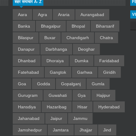
शहर समाचार A- Z
F
Aara
Agra
Araria
Aurangabad
V
Banka
Bhagalpur
Bhopal
Biharsarif
Bilaspur
Buxar
Chandigarh
Chatra
Danapur
Darbhanga
Deoghar
Dhanbad
Dhoraiya
Dumka
Faridabad
Fatehabad
Gangtok
Garhwa
Giridih
Goa
Godda
Gopalganj
Gumla
Gurugram
Guwahati
Gya
Hajipur
Hansdiya
Hazaribag
Hisar
Hyderabad
Jahanabad
Jaipur
Jammu
Jamshedpur
Jamtara
Jhajjar
Jind