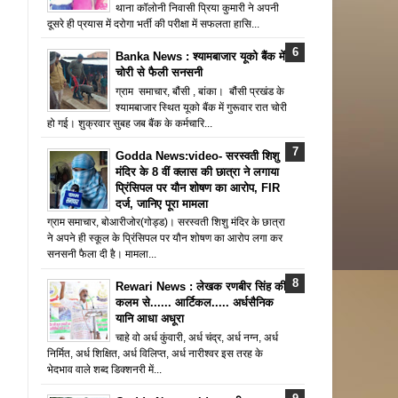
थाना कॉलोनी निवासी प्रिया कुमारी ने अपनी
दूसरे ही प्रयास में दरोगा भर्ती की परीक्षा में सफलता हासि...
Banka News : श्यामबाजार यूको बैंक में
चोरी से फैली सनसनी
ग्राम समाचार, बौंसी , बांका। बौंसी प्रखंड के
श्यामबाजार स्थित यूको बैंक में गुरूवार रात चोरी
हो गई। शुक्रवार सुबह जब बैंक के कर्मचारि...
Godda News:video- सरस्वती शिशु
मंदिर के 8 वीं क्लास की छात्रा ने लगाया
प्रिंसिपल पर यौन शोषण का आरोप, FIR
दर्ज, जानिए पूरा मामला
ग्राम समाचार, बोआरीजोर(गोड्ड)। सरस्वती शिशु मंदिर के छात्रा
ने अपने ही स्कूल के प्रिंसिपल पर यौन शोषण का आरोप लगा कर
सनसनी फैला दी है। मामला...
Rewari News : लेखक रणबीर सिंह की
कलम से...... आर्टिकल..... अर्धसैनिक
यानि आधा अधूरा
चाहे वो अर्ध कुंवारी, अर्ध चंद्र, अर्ध नग्न, अर्ध
निर्मित, अर्ध शिक्षित, अर्ध विलिप्त, अर्ध नारीश्वर इस तरह के
भेदभाव वाले शब्द डिक्शनरी में...