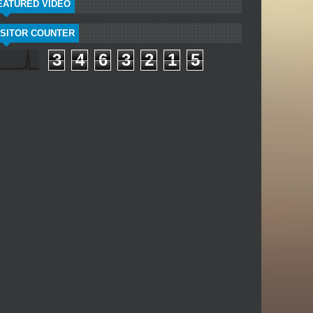
EATURED VIDEO
ISITOR COUNTER
3
4
6
3
2
1
5