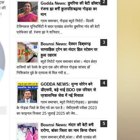
 एक
Godda News: डुमरिया की बेटी डॉक्टर
न की
रंजना झा बनीं कुलपति/बढ़ाया गोड्डा का
ै।
मान
ग्राम समाचार, गोड्डा ब्यूरो रिपोर्ट:- दिल्ली
टेक्निकल यूनिवर्सिटी मे सदर प्रखंड अंतर्गत डुमरिया गांव की बेटी
प्रोफेसर डॉ. रंजना झा ने शनिवार...
Bounsi News: देवघर डिब्रूगढ़
साप्ताहिक ट्रेन का मंदार हिल स्टेशन पर
हुआ ठहराव
ब्यूरो रिपोर्ट ग्राम समाचार बांका। मंदार क्षेत्र
वासियों को रेलवे के द्वारा एक और सौगात गोड्डा सांसद डॉ
निशिकांत दुबे के प्रयास से मिल गयी ह...
GODDA NEWS: मुन्ना सोरेन बने
डीएसपी, बड़े भाई BDO एक परिवार से
प्रशासनिक सेवा में नई मिसाल
ग्राम समाचार, ब्यूरो रिपोर्ट(गोड्डा)। झारखंड
के गोड्डा जिले के लिए गर्व का पल है। जेपीएससी परीक्षा 2023
का फाइनल रिजल्ट 25 जुलाई 2025 को जेप...
Bounsi News: मंदार की बेटी बनी
दरोगा, बांका जिला का नाम किया रौशन
ग्राम समाचार,बौंसी,बांका। बौंसी प्रखंड की