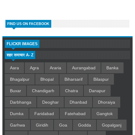
FIND US ON FACEBOOK
FLICKR IMAGES
शहर समाचार A- Z
Aara
Agra
Araria
Aurangabad
Banka
Bhagalpur
Bhopal
Biharsarif
Bilaspur
Buxar
Chandigarh
Chatra
Danapur
Darbhanga
Deoghar
Dhanbad
Dhoraiya
Dumka
Faridabad
Fatehabad
Gangtok
Garhwa
Giridih
Goa
Godda
Gopalganj