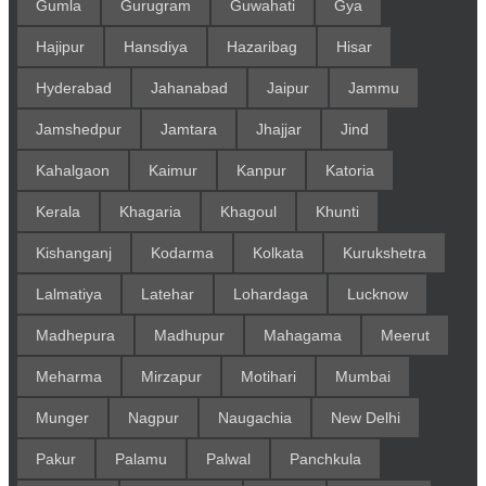
Gumla
Gurugram
Guwahati
Gya
Hajipur
Hansdiya
Hazaribag
Hisar
Hyderabad
Jahanabad
Jaipur
Jammu
Jamshedpur
Jamtara
Jhajjar
Jind
Kahalgaon
Kaimur
Kanpur
Katoria
Kerala
Khagaria
Khagoul
Khunti
Kishanganj
Kodarma
Kolkata
Kurukshetra
Lalmatiya
Latehar
Lohardaga
Lucknow
Madhepura
Madhupur
Mahagama
Meerut
Meharma
Mirzapur
Motihari
Mumbai
Munger
Nagpur
Naugachia
New Delhi
Pakur
Palamu
Palwal
Panchkula