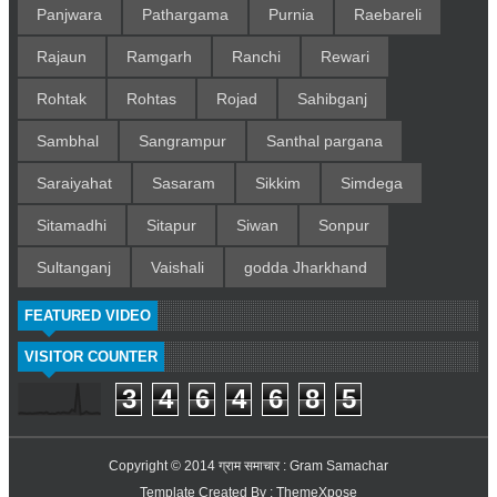
Panjwara
Pathargama
Purnia
Raebareli
Rajaun
Ramgarh
Ranchi
Rewari
Rohtak
Rohtas
Rojad
Sahibganj
Sambhal
Sangrampur
Santhal pargana
Saraiyahat
Sasaram
Sikkim
Simdega
Sitamadhi
Sitapur
Siwan
Sonpur
Sultanganj
Vaishali
godda Jharkhand
FEATURED VIDEO
VISITOR COUNTER
3
4
6
4
6
8
5
Copyright © 2014
ग्राम समाचार : Gram Samachar
Template Created By :
ThemeXpose