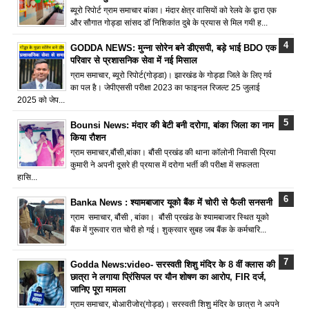
ब्यूरो रिपोर्ट ग्राम समाचार बांका। मंदार क्षेत्र वासियों को रेलवे के द्वारा एक
और सौगात गोड्डा सांसद डॉ निशिकांत दुबे के प्रयास से मिल गयी ह...
GODDA NEWS: मुन्ना सोरेन बने डीएसपी, बड़े भाई BDO एक
परिवार से प्रशासनिक सेवा में नई मिसाल
ग्राम समाचार, ब्यूरो रिपोर्ट(गोड्डा)। झारखंड के गोड्डा जिले के लिए गर्व
का पल है। जेपीएससी परीक्षा 2023 का फाइनल रिजल्ट 25 जुलाई
2025 को जेप...
Bounsi News: मंदार की बेटी बनी दरोगा, बांका जिला का नाम
किया रौशन
ग्राम समाचार,बौंसी,बांका। बौंसी प्रखंड की थाना कॉलोनी निवासी प्रिया
कुमारी ने अपनी दूसरे ही प्रयास में दरोगा भर्ती की परीक्षा में सफलता
हासि...
Banka News : श्यामबाजार यूको बैंक में चोरी से फैली सनसनी
ग्राम समाचार, बौंसी , बांका। बौंसी प्रखंड के श्यामबाजार स्थित यूको
बैंक में गुरूवार रात चोरी हो गई। शुक्रवार सुबह जब बैंक के कर्मचारि...
Godda News:video- सरस्वती शिशु मंदिर के 8 वीं क्लास की
छात्रा ने लगाया प्रिंसिपल पर यौन शोषण का आरोप, FIR दर्ज,
जानिए पूरा मामला
ग्राम समाचार, बोआरीजोर(गोड्ड)। सरस्वती शिशु मंदिर के छात्रा ने अपने