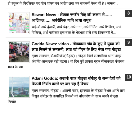
ही स्कूल के प्रिंसिपल पर यौन शोषण का आरोप लगा कर सनसनी फैला दी है। मामला...
Rewari News : लेखक रणबीर सिंह की कलम से......
आर्टिकल..... अर्धसैनिक यानि आधा अधूरा
चाहे वो अर्ध कुंवारी, अर्ध चंद्र, अर्ध नग्न, अर्ध निर्मित, अर्ध शिक्षित, अर्ध
विलिप्त, अर्ध नारीश्वर इस तरह के भेदभाव वाले शब्द डिक्शनरी में...
Godda News: video - नीमकाला गांव के कुएं में युवक की
लाश मिलने से सनसनी, लाश को पीएम के लिए भेजा गया गोड्डा
ग्राम समाचार, बोआरीजोर(गोड्डा)। गोड्डा जिले ललमटिया थाना क्षेत्र
अंतर्गत आज एक बड़ी घटना। दो दिन पुर्व लापता ग्राम नीमाकाला पंचायत
भवन के सम...
Adani Godda: अडानी पावर गोड्डा संयंत्र से अन्य देशों को
बिजली निर्यात करने पर कर रहा है विचार
ग्राम समाचार, गोड्डा। अडानी पावर, झारखंड के गोड्डा स्थित अपने ताप
विद्युत संयंत्र से उत्पादित बिजली को बांग्लादेश के साथ अपने मौजूदा
निर्यात...