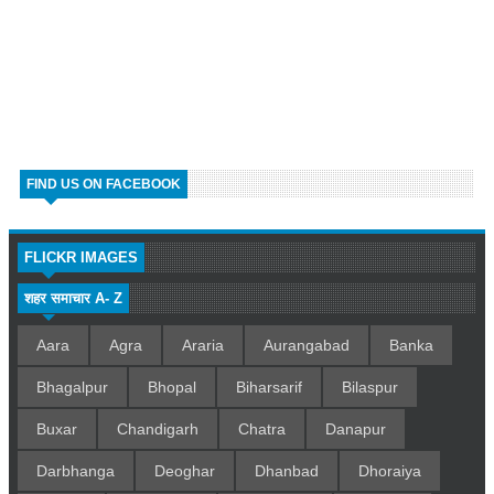
FIND US ON FACEBOOK
FLICKR IMAGES
शहर समाचार A- Z
Aara
Agra
Araria
Aurangabad
Banka
Bhagalpur
Bhopal
Biharsarif
Bilaspur
Buxar
Chandigarh
Chatra
Danapur
Darbhanga
Deoghar
Dhanbad
Dhoraiya