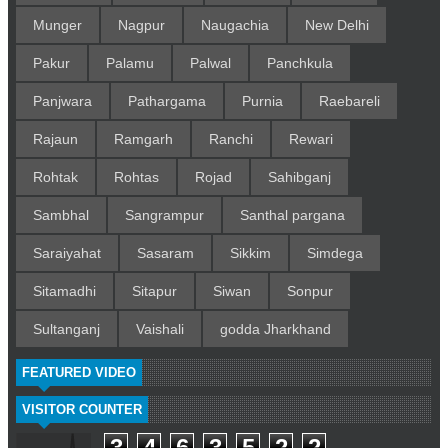
Munger
Nagpur
Naugachia
New Delhi
Pakur
Palamu
Palwal
Panchkula
Panjwara
Pathargama
Purnia
Raebareli
Rajaun
Ramgarh
Ranchi
Rewari
Rohtak
Rohtas
Rojad
Sahibganj
Sambhal
Sangrampur
Santhal pargana
Saraiyahat
Sasaram
Sikkim
Simdega
Sitamadhi
Sitapur
Siwan
Sonpur
Sultanganj
Vaishali
godda Jharkhand
FEATURED VIDEO
VISITOR COUNTER
3
4
6
3
5
2
2