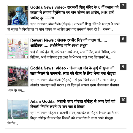
Godda News:video- सरस्वती शिशु मंदिर के 8 वीं क्लास की
छात्रा ने लगाया प्रिंसिपल पर यौन शोषण का आरोप, FIR दर्ज,
जानिए पूरा मामला
ग्राम समाचार, बोआरीजोर(गोड्ड)। सरस्वती शिशु मंदिर के छात्रा ने अपने
ही स्कूल के प्रिंसिपल पर यौन शोषण का आरोप लगा कर सनसनी फैला दी है। मामला...
Rewari News : लेखक रणबीर सिंह की कलम से......
आर्टिकल..... अर्धसैनिक यानि आधा अधूरा
चाहे वो अर्ध कुंवारी, अर्ध चंद्र, अर्ध नग्न, अर्ध निर्मित, अर्ध शिक्षित, अर्ध
विलिप्त, अर्ध नारीश्वर इस तरह के भेदभाव वाले शब्द डिक्शनरी में...
Godda News: video - नीमकाला गांव के कुएं में युवक की
लाश मिलने से सनसनी, लाश को पीएम के लिए भेजा गया गोड्डा
ग्राम समाचार, बोआरीजोर(गोड्डा)। गोड्डा जिले ललमटिया थाना क्षेत्र
अंतर्गत आज एक बड़ी घटना। दो दिन पुर्व लापता ग्राम नीमाकाला पंचायत
भवन के सम...
Adani Godda: अडानी पावर गोड्डा संयंत्र से अन्य देशों को
बिजली निर्यात करने पर कर रहा है विचार
ग्राम समाचार, गोड्डा। अडानी पावर, झारखंड के गोड्डा स्थित अपने ताप
विद्युत संयंत्र से उत्पादित बिजली को बांग्लादेश के साथ अपने मौजूदा
निर्यात...