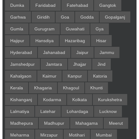
Dumka
Faridabad
Fatehabad
Gangtok
Garhwa
Giridih
Goa
Godda
Gopalganj
Gumla
Gurugram
Guwahati
Gya
Hajipur
Hansdiya
Hazaribag
Hisar
Hyderabad
Jahanabad
Jaipur
Jammu
Jamshedpur
Jamtara
Jhajjar
Jind
Kahalgaon
Kaimur
Kanpur
Katoria
Kerala
Khagaria
Khagoul
Khunti
Kishanganj
Kodarma
Kolkata
Kurukshetra
Lalmatiya
Latehar
Lohardaga
Lucknow
Madhepura
Madhupur
Mahagama
Meerut
Meharma
Mirzapur
Motihari
Mumbai