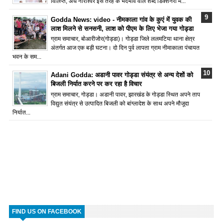
विलिप्त, अर्ध नारीश्वर इस तरह के भेदभाव वाले शब्द डिक्शनरी में...
Godda News: video - नीमकाला गांव के कुएं में युवक की
लाश मिलने से सनसनी, लाश को पीएम के लिए भेजा गया गोड्डा
ग्राम समाचार, बोआरीजोर(गोड्डा)। गोड्डा जिले ललमटिया थाना क्षेत्र
अंतर्गत आज एक बड़ी घटना। दो दिन पुर्व लापता ग्राम नीमाकाला पंचायत
भवन के सम...
Adani Godda: अडानी पावर गोड्डा संयंत्र से अन्य देशों को
बिजली निर्यात करने पर कर रहा है विचार
ग्राम समाचार, गोड्डा। अडानी पावर, झारखंड के गोड्डा स्थित अपने ताप
विद्युत संयंत्र से उत्पादित बिजली को बांग्लादेश के साथ अपने मौजूदा
निर्यात...
FIND US ON FACEBOOK