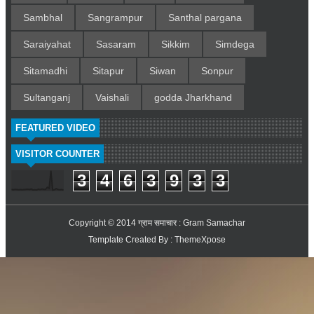
Sambhal
Sangrampur
Santhal pargana
Saraiyahat
Sasaram
Sikkim
Simdega
Sitamadhi
Sitapur
Siwan
Sonpur
Sultanganj
Vaishali
godda Jharkhand
FEATURED VIDEO
VISITOR COUNTER
3
4
6
3
9
3
3
Copyright © 2014
ग्राम समाचार : Gram Samachar
Template Created By :
ThemeXpose