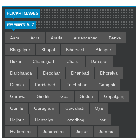
FLICKR IMAGES
शहर समाचार A- Z
Aara
Agra
Araria
Aurangabad
Banka
Bhagalpur
Bhopal
Biharsarif
Bilaspur
Buxar
Chandigarh
Chatra
Danapur
Darbhanga
Deoghar
Dhanbad
Dhoraiya
Dumka
Faridabad
Fatehabad
Gangtok
Garhwa
Giridih
Goa
Godda
Gopalganj
Gumla
Gurugram
Guwahati
Gya
Hajipur
Hansdiya
Hazaribag
Hisar
Hyderabad
Jahanabad
Jaipur
Jammu