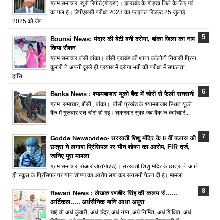
ग्राम समाचार, ब्यूरो रिपोर्ट(गोड्डा)। झारखंड के गोड्डा जिले के लिए गर्व
का पल है। जेपीएससी परीक्षा 2023 का फाइनल रिजल्ट 25 जुलाई
2025 को जेप...
Bounsi News: मंदार की बेटी बनी दरोगा, बांका जिला का नाम
किया रौशन
ग्राम समाचार,बौंसी,बांका। बौंसी प्रखंड की थाना कॉलोनी निवासी प्रिया
कुमारी ने अपनी दूसरे ही प्रयास में दरोगा भर्ती की परीक्षा में सफलता
हासि...
Banka News : श्यामबाजार यूको बैंक में चोरी से फैली सनसनी
ग्राम समाचार, बौंसी , बांका। बौंसी प्रखंड के श्यामबाजार स्थित यूको
बैंक में गुरूवार रात चोरी हो गई। शुक्रवार सुबह जब बैंक के कर्मचारि...
Godda News:video- सरस्वती शिशु मंदिर के 8 वीं क्लास की
छात्रा ने लगाया प्रिंसिपल पर यौन शोषण का आरोप, FIR दर्ज,
जानिए पूरा मामला
ग्राम समाचार, बोआरीजोर(गोड्ड)। सरस्वती शिशु मंदिर के छात्रा ने अपने
ही स्कूल के प्रिंसिपल पर यौन शोषण का आरोप लगा कर सनसनी फैला दी है। मामला...
Rewari News : लेखक रणबीर सिंह की कलम से......
आर्टिकल..... अर्धसैनिक यानि आधा अधूरा
चाहे वो अर्ध कुंवारी, अर्ध चंद्र, अर्ध नग्न, अर्ध निर्मित, अर्ध शिक्षित, अर्ध