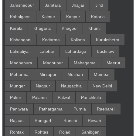
Jamshedpur
Jamtara
Jhajjar
Jind
Kahalgaon
Kaimur
Kanpur
Katoria
Kerala
Khagaria
Khagoul
Khunti
Kishanganj
Kodarma
Kolkata
Kurukshetra
Lalmatiya
Latehar
Lohardaga
Lucknow
Madhepura
Madhupur
Mahagama
Meerut
Meharma
Mirzapur
Motihari
Mumbai
Munger
Nagpur
Naugachia
New Delhi
Pakur
Palamu
Palwal
Panchkula
Panjwara
Pathargama
Purnia
Raebareli
Rajaun
Ramgarh
Ranchi
Rewari
Rohtak
Rohtas
Rojad
Sahibganj