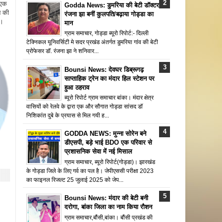
 एक
Godda News: डुमरिया की बेटी डॉक्टर
न की
रंजना झा बनीं कुलपति/बढ़ाया गोड्डा का
ै।
मान
ग्राम समाचार, गोड्डा ब्यूरो रिपोर्ट:- दिल्ली
टेक्निकल यूनिवर्सिटी मे सदर प्रखंड अंतर्गत डुमरिया गांव की बेटी
प्रोफेसर डॉ. रंजना झा ने शनिवार...
Bounsi News: देवघर डिब्रूगढ़
साप्ताहिक ट्रेन का मंदार हिल स्टेशन पर
हुआ ठहराव
ब्यूरो रिपोर्ट ग्राम समाचार बांका। मंदार क्षेत्र
वासियों को रेलवे के द्वारा एक और सौगात गोड्डा सांसद डॉ
निशिकांत दुबे के प्रयास से मिल गयी ह...
GODDA NEWS: मुन्ना सोरेन बने
डीएसपी, बड़े भाई BDO एक परिवार से
प्रशासनिक सेवा में नई मिसाल
ग्राम समाचार, ब्यूरो रिपोर्ट(गोड्डा)। झारखंड
के गोड्डा जिले के लिए गर्व का पल है। जेपीएससी परीक्षा 2023
का फाइनल रिजल्ट 25 जुलाई 2025 को जेप...
Bounsi News: मंदार की बेटी बनी
दरोगा, बांका जिला का नाम किया रौशन
ग्राम समाचार,बौंसी,बांका। बौंसी प्रखंड की