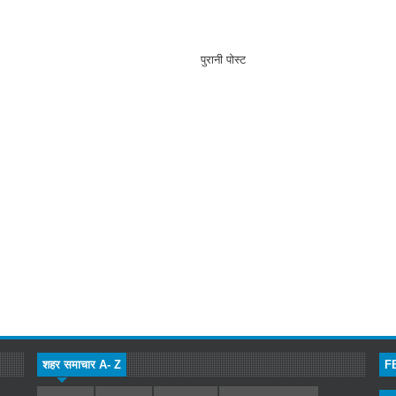
पुरानी पोस्ट
शहर समाचार A- Z
F