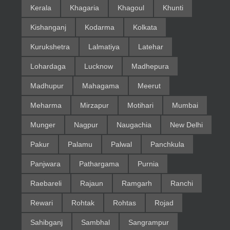
Kerala
Khagaria
Khagoul
Khunti
Kishanganj
Kodarma
Kolkata
Kurukshetra
Lalmatiya
Latehar
Lohardaga
Lucknow
Madhepura
Madhupur
Mahagama
Meerut
Meharma
Mirzapur
Motihari
Mumbai
Munger
Nagpur
Naugachia
New Delhi
Pakur
Palamu
Palwal
Panchkula
Panjwara
Pathargama
Purnia
Raebareli
Rajaun
Ramgarh
Ranchi
Rewari
Rohtak
Rohtas
Rojad
Sahibganj
Sambhal
Sangrampur