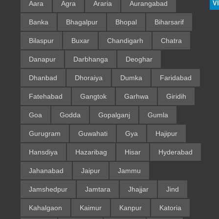
Aara
Agra
Araria
Aurangabad
V
Banka
Bhagalpur
Bhopal
Biharsarif
Bilaspur
Buxar
Chandigarh
Chatra
Danapur
Darbhanga
Deoghar
Dhanbad
Dhoraiya
Dumka
Faridabad
Fatehabad
Gangtok
Garhwa
Giridih
Goa
Godda
Gopalganj
Gumla
Gurugram
Guwahati
Gya
Hajipur
Hansdiya
Hazaribag
Hisar
Hyderabad
Jahanabad
Jaipur
Jammu
Jamshedpur
Jamtara
Jhajjar
Jind
Kahalgaon
Kaimur
Kanpur
Katoria