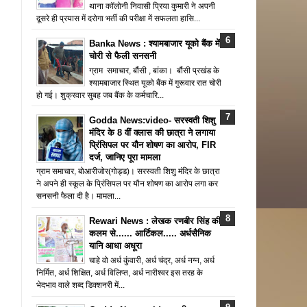
थाना कॉलोनी निवासी प्रिया कुमारी ने अपनी
दूसरे ही प्रयास में दरोगा भर्ती की परीक्षा में सफलता हासि...
Banka News : श्यामबाजार यूको बैंक में
चोरी से फैली सनसनी
ग्राम समाचार, बौंसी , बांका। बौंसी प्रखंड के
श्यामबाजार स्थित यूको बैंक में गुरूवार रात चोरी
हो गई। शुक्रवार सुबह जब बैंक के कर्मचारि...
Godda News:video- सरस्वती शिशु
मंदिर के 8 वीं क्लास की छात्रा ने लगाया
प्रिंसिपल पर यौन शोषण का आरोप, FIR
दर्ज, जानिए पूरा मामला
ग्राम समाचार, बोआरीजोर(गोड्ड)। सरस्वती शिशु मंदिर के छात्रा
ने अपने ही स्कूल के प्रिंसिपल पर यौन शोषण का आरोप लगा कर
सनसनी फैला दी है। मामला...
Rewari News : लेखक रणबीर सिंह की
कलम से...... आर्टिकल..... अर्धसैनिक
यानि आधा अधूरा
चाहे वो अर्ध कुंवारी, अर्ध चंद्र, अर्ध नग्न, अर्ध
निर्मित, अर्ध शिक्षित, अर्ध विलिप्त, अर्ध नारीश्वर इस तरह के
भेदभाव वाले शब्द डिक्शनरी में...