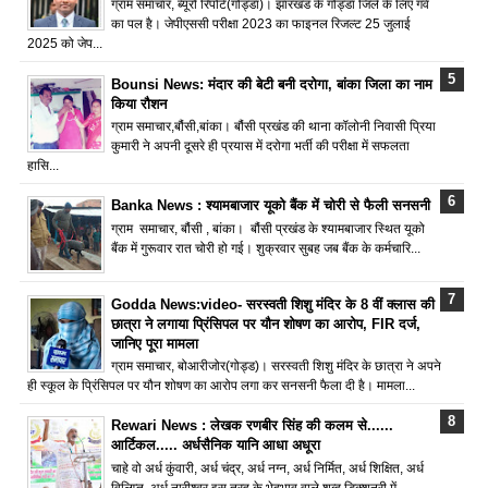
ग्राम समाचार, ब्यूरो रिपोर्ट(गोड्डा)। झारखंड के गोड्डा जिले के लिए गर्व
का पल है। जेपीएससी परीक्षा 2023 का फाइनल रिजल्ट 25 जुलाई
2025 को जेप...
Bounsi News: मंदार की बेटी बनी दरोगा, बांका जिला का नाम
किया रौशन
ग्राम समाचार,बौंसी,बांका। बौंसी प्रखंड की थाना कॉलोनी निवासी प्रिया
कुमारी ने अपनी दूसरे ही प्रयास में दरोगा भर्ती की परीक्षा में सफलता
हासि...
Banka News : श्यामबाजार यूको बैंक में चोरी से फैली सनसनी
ग्राम समाचार, बौंसी , बांका। बौंसी प्रखंड के श्यामबाजार स्थित यूको
बैंक में गुरूवार रात चोरी हो गई। शुक्रवार सुबह जब बैंक के कर्मचारि...
Godda News:video- सरस्वती शिशु मंदिर के 8 वीं क्लास की
छात्रा ने लगाया प्रिंसिपल पर यौन शोषण का आरोप, FIR दर्ज,
जानिए पूरा मामला
ग्राम समाचार, बोआरीजोर(गोड्ड)। सरस्वती शिशु मंदिर के छात्रा ने अपने
ही स्कूल के प्रिंसिपल पर यौन शोषण का आरोप लगा कर सनसनी फैला दी है। मामला...
Rewari News : लेखक रणबीर सिंह की कलम से......
आर्टिकल..... अर्धसैनिक यानि आधा अधूरा
चाहे वो अर्ध कुंवारी, अर्ध चंद्र, अर्ध नग्न, अर्ध निर्मित, अर्ध शिक्षित, अर्ध
विलिप्त, अर्ध नारीश्वर इस तरह के भेदभाव वाले शब्द डिक्शनरी में...