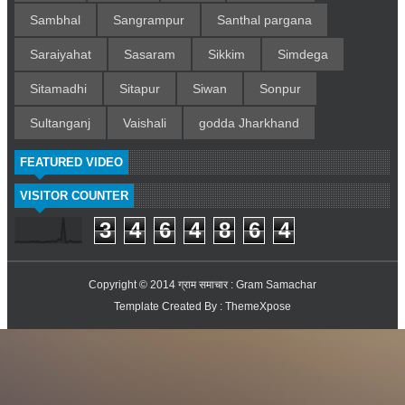
Sambhal
Sangrampur
Santhal pargana
Saraiyahat
Sasaram
Sikkim
Simdega
Sitamadhi
Sitapur
Siwan
Sonpur
Sultanganj
Vaishali
godda Jharkhand
FEATURED VIDEO
VISITOR COUNTER
3
4
6
4
8
6
4
Copyright © 2014
ग्राम समाचार : Gram Samachar
Template Created By :
ThemeXpose