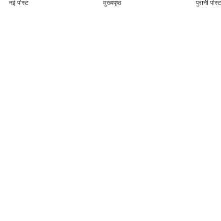
नई पोस्ट
मुख्यपृष्ठ
पुरानी पोस्ट