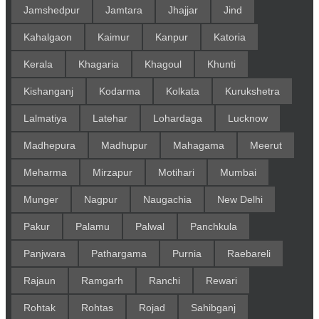
Jamshedpur
Jamtara
Jhajjar
Jind
Kahalgaon
Kaimur
Kanpur
Katoria
Kerala
Khagaria
Khagoul
Khunti
Kishanganj
Kodarma
Kolkata
Kurukshetra
Lalmatiya
Latehar
Lohardaga
Lucknow
Madhepura
Madhupur
Mahagama
Meerut
Meharma
Mirzapur
Motihari
Mumbai
Munger
Nagpur
Naugachia
New Delhi
Pakur
Palamu
Palwal
Panchkula
Panjwara
Pathargama
Purnia
Raebareli
Rajaun
Ramgarh
Ranchi
Rewari
Rohtak
Rohtas
Rojad
Sahibganj