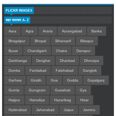
FLICKR IMAGES
शहर समाचार A- Z
Aara
Agra
Araria
Aurangabad
Banka
Bhagalpur
Bhopal
Biharsarif
Bilaspur
Buxar
Chandigarh
Chatra
Danapur
Darbhanga
Deoghar
Dhanbad
Dhoraiya
Dumka
Faridabad
Fatehabad
Gangtok
Garhwa
Giridih
Goa
Godda
Gopalganj
Gumla
Gurugram
Guwahati
Gya
Hajipur
Hansdiya
Hazaribag
Hisar
Hyderabad
Jahanabad
Jaipur
Jammu