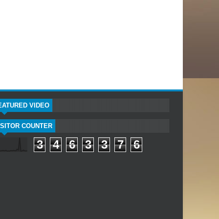
EATURED VIDEO
ISITOR COUNTER
3
4
6
3
3
7
6