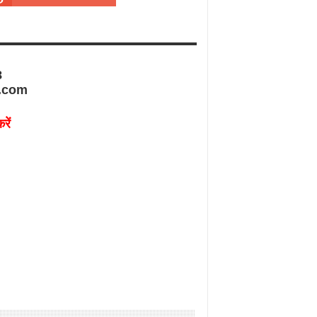
8
.com
रें