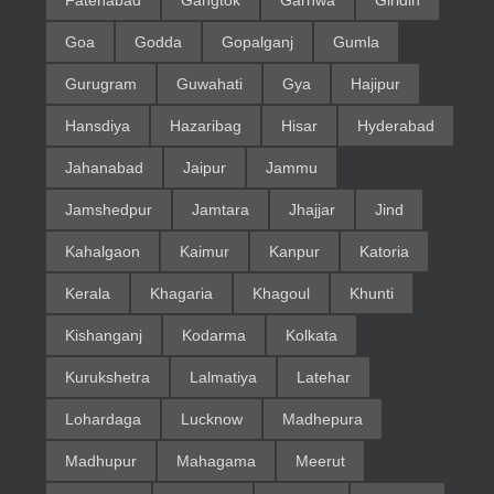
Fatehabad
Gangtok
Garhwa
Giridih
Goa
Godda
Gopalganj
Gumla
Gurugram
Guwahati
Gya
Hajipur
Hansdiya
Hazaribag
Hisar
Hyderabad
Jahanabad
Jaipur
Jammu
Jamshedpur
Jamtara
Jhajjar
Jind
Kahalgaon
Kaimur
Kanpur
Katoria
Kerala
Khagaria
Khagoul
Khunti
Kishanganj
Kodarma
Kolkata
Kurukshetra
Lalmatiya
Latehar
Lohardaga
Lucknow
Madhepura
Madhupur
Mahagama
Meerut