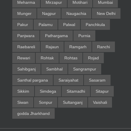
Meharma
Mirzapur
Motihari
Mumbai
Munger
Nagpur
Naugachia
New Delhi
Pakur
Palamu
Palwal
Panchkula
Panjwara
Pathargama
Purnia
Raebareli
Rajaun
Ramgarh
Ranchi
Rewari
Rohtak
Rohtas
Rojad
Sahibganj
Sambhal
Sangrampur
Santhal pargana
Saraiyahat
Sasaram
Sikkim
Simdega
Sitamadhi
Sitapur
Siwan
Sonpur
Sultanganj
Vaishali
godda Jharkhand