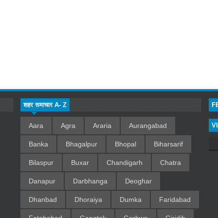
शहर समाचार A- Z
F
Aara
Agra
Araria
Aurangabad
V
Banka
Bhagalpur
Bhopal
Biharsarif
Bilaspur
Buxar
Chandigarh
Chatra
Danapur
Darbhanga
Deoghar
Dhanbad
Dhoraiya
Dumka
Faridabad