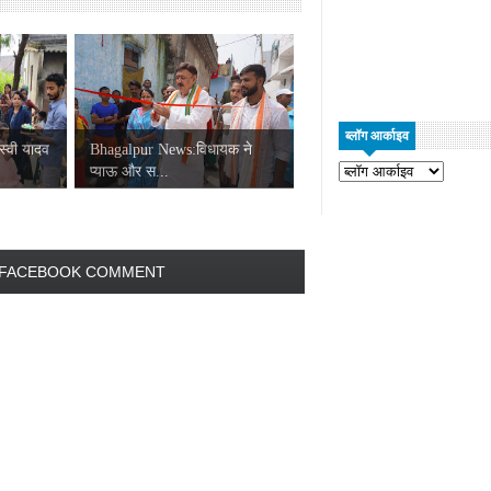
ब्लॉग आर्काइव
्वी यादव
Bhagalpur News:विधायक ने
प्याऊ और स...
FACEBOOK COMMENT