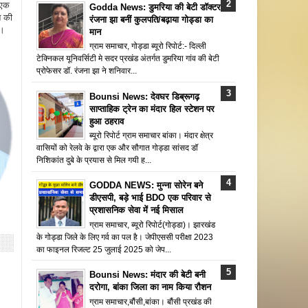
 एक
Godda News: डुमरिया की बेटी डॉक्टर
न की
रंजना झा बनीं कुलपति/बढ़ाया गोड्डा का
ै।
मान
ग्राम समाचार, गोड्डा ब्यूरो रिपोर्ट:- दिल्ली
टेक्निकल यूनिवर्सिटी मे सदर प्रखंड अंतर्गत डुमरिया गांव की बेटी
प्रोफेसर डॉ. रंजना झा ने शनिवार...
Bounsi News: देवघर डिब्रूगढ़
साप्ताहिक ट्रेन का मंदार हिल स्टेशन पर
हुआ ठहराव
ब्यूरो रिपोर्ट ग्राम समाचार बांका। मंदार क्षेत्र
वासियों को रेलवे के द्वारा एक और सौगात गोड्डा सांसद डॉ
निशिकांत दुबे के प्रयास से मिल गयी ह...
GODDA NEWS: मुन्ना सोरेन बने
डीएसपी, बड़े भाई BDO एक परिवार से
प्रशासनिक सेवा में नई मिसाल
ग्राम समाचार, ब्यूरो रिपोर्ट(गोड्डा)। झारखंड
के गोड्डा जिले के लिए गर्व का पल है। जेपीएससी परीक्षा 2023
का फाइनल रिजल्ट 25 जुलाई 2025 को जेप...
Bounsi News: मंदार की बेटी बनी
दरोगा, बांका जिला का नाम किया रौशन
ग्राम समाचार,बौंसी,बांका। बौंसी प्रखंड की