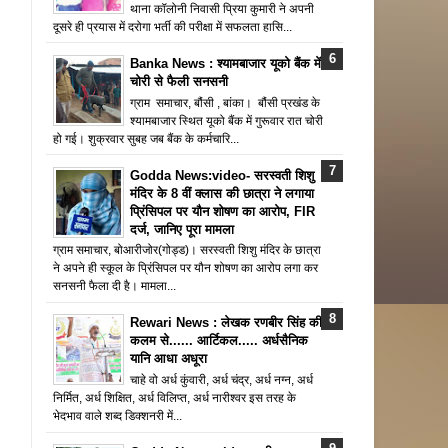
थाना कॉलोनी निवासी प्रिया कुमारी ने अपनी
दूसरे ही प्रयास में दरोगा भर्ती की परीक्षा में सफलता हासि...
Banka News : श्यामबाजार यूको बैंक में
चोरी से फैली सनसनी
ग्राम समाचार, बौंसी , बांका। बौंसी प्रखंड के
श्यामबाजार स्थित यूको बैंक में गुरूवार रात चोरी
हो गई। शुक्रवार सुबह जब बैंक के कर्मचारि...
Godda News:video- सरस्वती शिशु
मंदिर के 8 वीं क्लास की छात्रा ने लगाया
प्रिंसिपल पर यौन शोषण का आरोप, FIR
दर्ज, जानिए पूरा मामला
ग्राम समाचार, बोआरीजोर(गोड्ड)। सरस्वती शिशु मंदिर के छात्रा
ने अपने ही स्कूल के प्रिंसिपल पर यौन शोषण का आरोप लगा कर
सनसनी फैला दी है। मामला...
Rewari News : लेखक रणबीर सिंह की
कलम से...... आर्टिकल..... अर्धसैनिक
यानि आधा अधूरा
चाहे वो अर्ध कुंवारी, अर्ध चंद्र, अर्ध नग्न, अर्ध
निर्मित, अर्ध शिक्षित, अर्ध विलिप्त, अर्ध नारीश्वर इस तरह के
भेदभाव वाले शब्द डिक्शनरी में...