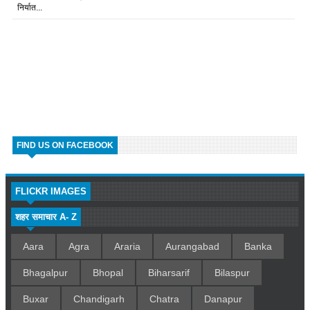
निर्यात...
FIND US ON FACEBOOK
FLICKR IMAGES
शहर समाचार A- Z
Aara
Agra
Araria
Aurangabad
Banka
Bhagalpur
Bhopal
Biharsarif
Bilaspur
Buxar
Chandigarh
Chatra
Danapur