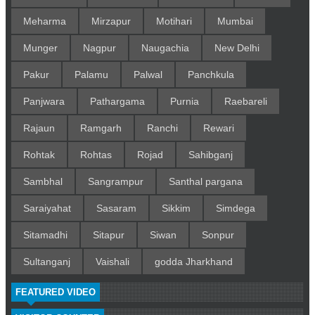
Meharma
Mirzapur
Motihari
Mumbai
Munger
Nagpur
Naugachia
New Delhi
Pakur
Palamu
Palwal
Panchkula
Panjwara
Pathargama
Purnia
Raebareli
Rajaun
Ramgarh
Ranchi
Rewari
Rohtak
Rohtas
Rojad
Sahibganj
Sambhal
Sangrampur
Santhal pargana
Saraiyahat
Sasaram
Sikkim
Simdega
Sitamadhi
Sitapur
Siwan
Sonpur
Sultanganj
Vaishali
godda Jharkhand
FEATURED VIDEO