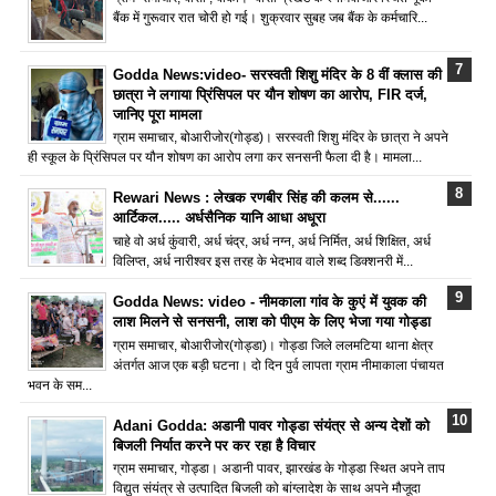
बैंक में गुरूवार रात चोरी हो गई। शुक्रवार सुबह जब बैंक के कर्मचारि...
Godda News:video- सरस्वती शिशु मंदिर के 8 वीं क्लास की
छात्रा ने लगाया प्रिंसिपल पर यौन शोषण का आरोप, FIR दर्ज,
जानिए पूरा मामला
ग्राम समाचार, बोआरीजोर(गोड्ड)। सरस्वती शिशु मंदिर के छात्रा ने अपने
ही स्कूल के प्रिंसिपल पर यौन शोषण का आरोप लगा कर सनसनी फैला दी है। मामला...
Rewari News : लेखक रणबीर सिंह की कलम से......
आर्टिकल..... अर्धसैनिक यानि आधा अधूरा
चाहे वो अर्ध कुंवारी, अर्ध चंद्र, अर्ध नग्न, अर्ध निर्मित, अर्ध शिक्षित, अर्ध
विलिप्त, अर्ध नारीश्वर इस तरह के भेदभाव वाले शब्द डिक्शनरी में...
Godda News: video - नीमकाला गांव के कुएं में युवक की
लाश मिलने से सनसनी, लाश को पीएम के लिए भेजा गया गोड्डा
ग्राम समाचार, बोआरीजोर(गोड्डा)। गोड्डा जिले ललमटिया थाना क्षेत्र
अंतर्गत आज एक बड़ी घटना। दो दिन पुर्व लापता ग्राम नीमाकाला पंचायत
भवन के सम...
Adani Godda: अडानी पावर गोड्डा संयंत्र से अन्य देशों को
बिजली निर्यात करने पर कर रहा है विचार
ग्राम समाचार, गोड्डा। अडानी पावर, झारखंड के गोड्डा स्थित अपने ताप
विद्युत संयंत्र से उत्पादित बिजली को बांग्लादेश के साथ अपने मौजूदा