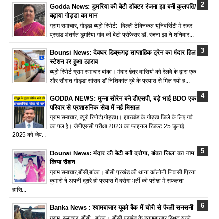
Godda News: डुमरिया की बेटी डॉक्टर रंजना झा बनीं कुलपति/
बढ़ाया गोड्डा का मान
ग्राम समाचार, गोड्डा ब्यूरो रिपोर्ट:- दिल्ली टेक्निकल यूनिवर्सिटी मे सदर
प्रखंड अंतर्गत डुमरिया गांव की बेटी प्रोफेसर डॉ. रंजना झा ने शनिवार...
Bounsi News: देवघर डिब्रूगढ़ साप्ताहिक ट्रेन का मंदार हिल
स्टेशन पर हुआ ठहराव
ब्यूरो रिपोर्ट ग्राम समाचार बांका। मंदार क्षेत्र वासियों को रेलवे के द्वारा एक
और सौगात गोड्डा सांसद डॉ निशिकांत दुबे के प्रयास से मिल गयी ह...
GODDA NEWS: मुन्ना सोरेन बने डीएसपी, बड़े भाई BDO एक
परिवार से प्रशासनिक सेवा में नई मिसाल
ग्राम समाचार, ब्यूरो रिपोर्ट(गोड्डा)। झारखंड के गोड्डा जिले के लिए गर्व
का पल है। जेपीएससी परीक्षा 2023 का फाइनल रिजल्ट 25 जुलाई
2025 को जेप...
Bounsi News: मंदार की बेटी बनी दरोगा, बांका जिला का नाम
किया रौशन
ग्राम समाचार,बौंसी,बांका। बौंसी प्रखंड की थाना कॉलोनी निवासी प्रिया
कुमारी ने अपनी दूसरे ही प्रयास में दरोगा भर्ती की परीक्षा में सफलता
हासि...
Banka News : श्यामबाजार यूको बैंक में चोरी से फैली सनसनी
ग्राम समाचार, बौंसी , बांका। बौंसी प्रखंड के श्यामबाजार स्थित यूको