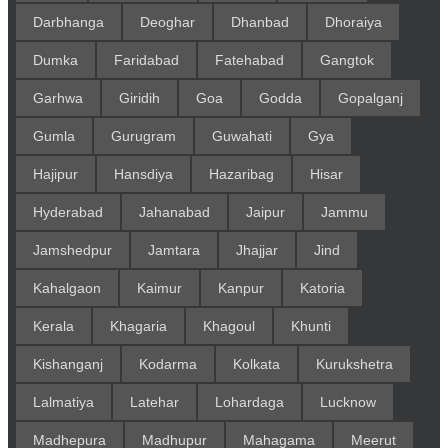
Darbhanga
Deoghar
Dhanbad
Dhoraiya
Dumka
Faridabad
Fatehabad
Gangtok
Garhwa
Giridih
Goa
Godda
Gopalganj
Gumla
Gurugram
Guwahati
Gya
Hajipur
Hansdiya
Hazaribag
Hisar
Hyderabad
Jahanabad
Jaipur
Jammu
Jamshedpur
Jamtara
Jhajjar
Jind
Kahalgaon
Kaimur
Kanpur
Katoria
Kerala
Khagaria
Khagoul
Khunti
Kishanganj
Kodarma
Kolkata
Kurukshetra
Lalmatiya
Latehar
Lohardaga
Lucknow
Madhepura
Madhupur
Mahagama
Meerut