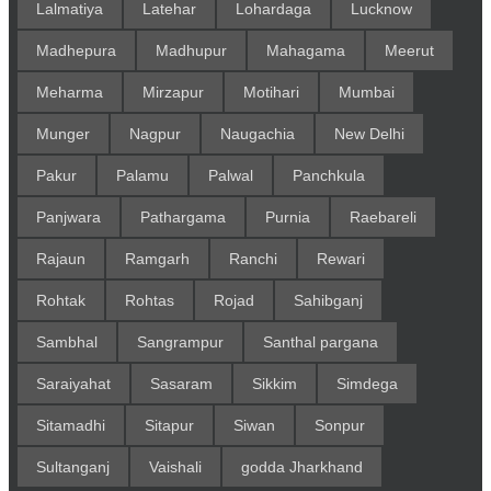
Lalmatiya
Latehar
Lohardaga
Lucknow
Madhepura
Madhupur
Mahagama
Meerut
Meharma
Mirzapur
Motihari
Mumbai
Munger
Nagpur
Naugachia
New Delhi
Pakur
Palamu
Palwal
Panchkula
Panjwara
Pathargama
Purnia
Raebareli
Rajaun
Ramgarh
Ranchi
Rewari
Rohtak
Rohtas
Rojad
Sahibganj
Sambhal
Sangrampur
Santhal pargana
Saraiyahat
Sasaram
Sikkim
Simdega
Sitamadhi
Sitapur
Siwan
Sonpur
Sultanganj
Vaishali
godda Jharkhand