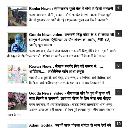
Banka News : श्यामबाजार यूको बैंक में चोरी से फैली सनसनी
ग्राम समाचार, बौंसी , बांका। बौंसी प्रखंड के श्यामबाजार स्थित यूको
बैंक में गुरूवार रात चोरी हो गई। शुक्रवार सुबह जब बैंक के कर्मचारि...
Godda News:video- सरस्वती शिशु मंदिर के 8 वीं क्लास की
छात्रा ने लगाया प्रिंसिपल पर यौन शोषण का आरोप, FIR दर्ज,
जानिए पूरा मामला
ग्राम समाचार, बोआरीजोर(गोड्ड)। सरस्वती शिशु मंदिर के छात्रा ने अपने
ही स्कूल के प्रिंसिपल पर यौन शोषण का आरोप लगा कर सनसनी फैला दी है। मामला...
Rewari News : लेखक रणबीर सिंह की कलम से......
आर्टिकल..... अर्धसैनिक यानि आधा अधूरा
चाहे वो अर्ध कुंवारी, अर्ध चंद्र, अर्ध नग्न, अर्ध निर्मित, अर्ध शिक्षित, अर्ध
विलिप्त, अर्ध नारीश्वर इस तरह के भेदभाव वाले शब्द डिक्शनरी में...
Godda News: video - नीमकाला गांव के कुएं में युवक की
लाश मिलने से सनसनी, लाश को पीएम के लिए भेजा गया गोड्डा
ग्राम समाचार, बोआरीजोर(गोड्डा)। गोड्डा जिले ललमटिया थाना क्षेत्र
अंतर्गत आज एक बड़ी घटना। दो दिन पुर्व लापता ग्राम नीमाकाला पंचायत
भवन के सम...
Adani Godda: अडानी पावर गोड्डा संयंत्र से अन्य देशों को