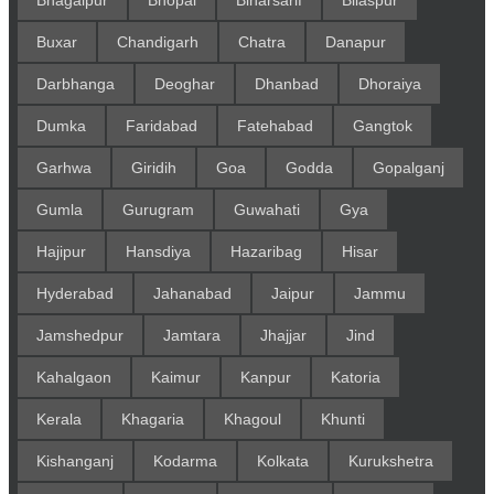
Bhagalpur
Bhopal
Biharsarif
Bilaspur
Buxar
Chandigarh
Chatra
Danapur
Darbhanga
Deoghar
Dhanbad
Dhoraiya
Dumka
Faridabad
Fatehabad
Gangtok
Garhwa
Giridih
Goa
Godda
Gopalganj
Gumla
Gurugram
Guwahati
Gya
Hajipur
Hansdiya
Hazaribag
Hisar
Hyderabad
Jahanabad
Jaipur
Jammu
Jamshedpur
Jamtara
Jhajjar
Jind
Kahalgaon
Kaimur
Kanpur
Katoria
Kerala
Khagaria
Khagoul
Khunti
Kishanganj
Kodarma
Kolkata
Kurukshetra