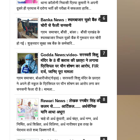
थाना कॉलोनी निवासी प्रिया कुमारी ने अपनी
दूसरे ही प्रयास में दरोगा भर्ती की परीक्षा में सफलता हासि...
Banka News : श्यामबाजार यूको बैंक में
चोरी से फैली सनसनी
ग्राम समाचार, बौंसी , बांका। बौंसी प्रखंड के
श्यामबाजार स्थित यूको बैंक में गुरूवार रात चोरी
हो गई। शुक्रवार सुबह जब बैंक के कर्मचारि...
Godda News:video- सरस्वती शिशु
मंदिर के 8 वीं क्लास की छात्रा ने लगाया
प्रिंसिपल पर यौन शोषण का आरोप, FIR
दर्ज, जानिए पूरा मामला
ग्राम समाचार, बोआरीजोर(गोड्ड)। सरस्वती शिशु मंदिर के छात्रा
ने अपने ही स्कूल के प्रिंसिपल पर यौन शोषण का आरोप लगा कर
सनसनी फैला दी है। मामला...
Rewari News : लेखक रणबीर सिंह की
कलम से...... आर्टिकल..... अर्धसैनिक
यानि आधा अधूरा
चाहे वो अर्ध कुंवारी, अर्ध चंद्र, अर्ध नग्न, अर्ध
निर्मित, अर्ध शिक्षित, अर्ध विलिप्त, अर्ध नारीश्वर इस तरह के
भेदभाव वाले शब्द डिक्शनरी में...