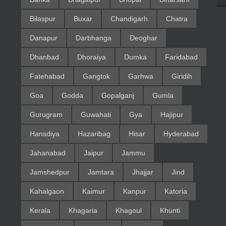
Bilaspur
Buxar
Chandigarh
Chatra
Danapur
Darbhanga
Deoghar
Dhanbad
Dhoraiya
Dumka
Faridabad
Fatehabad
Gangtok
Garhwa
Giridih
Goa
Godda
Gopalganj
Gumla
Gurugram
Guwahati
Gya
Hajipur
Hansdiya
Hazaribag
Hisar
Hyderabad
Jahanabad
Jaipur
Jammu
Jamshedpur
Jamtara
Jhajjar
Jind
Kahalgaon
Kaimur
Kanpur
Katoria
Kerala
Khagaria
Khagoul
Khunti