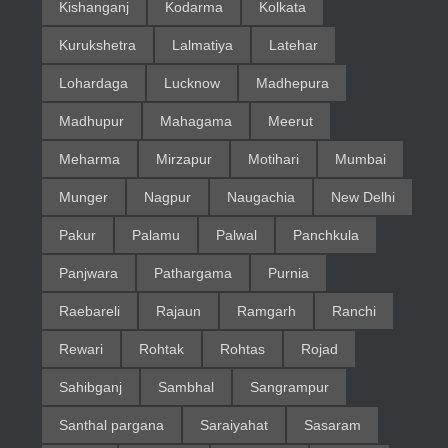
Kishanganj
Kodarma
Kolkata
Kurukshetra
Lalmatiya
Latehar
Lohardaga
Lucknow
Madhepura
Madhupur
Mahagama
Meerut
Meharma
Mirzapur
Motihari
Mumbai
Munger
Nagpur
Naugachia
New Delhi
Pakur
Palamu
Palwal
Panchkula
Panjwara
Pathargama
Purnia
Raebareli
Rajaun
Ramgarh
Ranchi
Rewari
Rohtak
Rohtas
Rojad
Sahibganj
Sambhal
Sangrampur
Santhal pargana
Saraiyahat
Sasaram