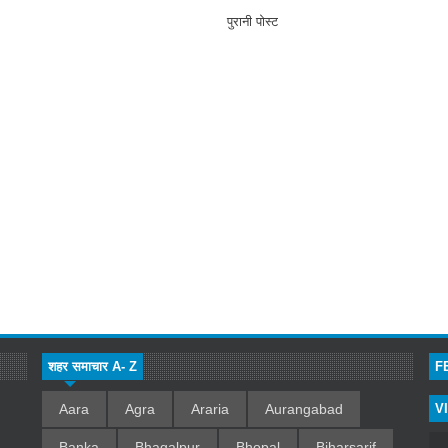
पुरानी पोस्ट
शहर समाचार A- Z
F
Aara
Agra
Araria
Aurangabad
V
Banka
Bhagalpur
Bhopal
Biharsarif