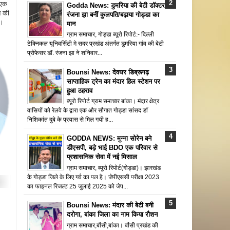
 एक
Godda News: डुमरिया की बेटी डॉक्टर
न की
रंजना झा बनीं कुलपति/बढ़ाया गोड्डा का
ै।
मान
ग्राम समाचार, गोड्डा ब्यूरो रिपोर्ट:- दिल्ली
टेक्निकल यूनिवर्सिटी मे सदर प्रखंड अंतर्गत डुमरिया गांव की बेटी
प्रोफेसर डॉ. रंजना झा ने शनिवार...
Bounsi News: देवघर डिब्रूगढ़
साप्ताहिक ट्रेन का मंदार हिल स्टेशन पर
हुआ ठहराव
ब्यूरो रिपोर्ट ग्राम समाचार बांका। मंदार क्षेत्र
वासियों को रेलवे के द्वारा एक और सौगात गोड्डा सांसद डॉ
निशिकांत दुबे के प्रयास से मिल गयी ह...
GODDA NEWS: मुन्ना सोरेन बने
डीएसपी, बड़े भाई BDO एक परिवार से
प्रशासनिक सेवा में नई मिसाल
ग्राम समाचार, ब्यूरो रिपोर्ट(गोड्डा)। झारखंड
के गोड्डा जिले के लिए गर्व का पल है। जेपीएससी परीक्षा 2023
का फाइनल रिजल्ट 25 जुलाई 2025 को जेप...
Bounsi News: मंदार की बेटी बनी
दरोगा, बांका जिला का नाम किया रौशन
ग्राम समाचार,बौंसी,बांका। बौंसी प्रखंड की