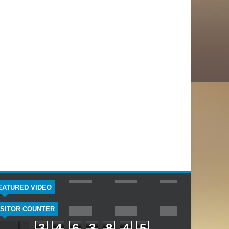
EATURED VIDEO
ISITOR COUNTER
3
4
6
3
8
4
5