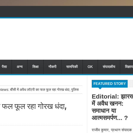
पैसा
अन्य
शिक्षा
नौकरी
सामयिकी
GK
संपादकीय
विज्ञा
FEATURED STORY
ws: बौंसी में अवैध लॉटरी का फल फूल रहा गोरख धंदा, पुलिस
Editorial: झारख
में अवैध खनन:
ा फल फूल रहा गोरख धंदा,
समाधान या
आत्मसमर्पण... ?
राजीव कुमार, प्रथान संपादक