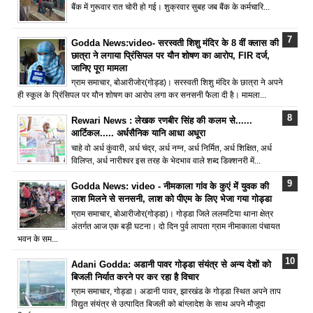
बैंक में गुरूवार रात चोरी हो गई। शुक्रवार सुबह जब बैंक के कर्मचारि...
Godda News:video- सरस्वती शिशु मंदिर के 8 वीं क्लास की
छात्रा ने लगाया प्रिंसिपल पर यौन शोषण का आरोप, FIR दर्ज,
जानिए पूरा मामला
ग्राम समाचार, बोआरीजोर(गोड्ड)। सरस्वती शिशु मंदिर के छात्रा ने अपने
ही स्कूल के प्रिंसिपल पर यौन शोषण का आरोप लगा कर सनसनी फैला दी है। मामला...
Rewari News : लेखक रणबीर सिंह की कलम से......
आर्टिकल..... अर्धसैनिक यानि आधा अधूरा
चाहे वो अर्ध कुंवारी, अर्ध चंद्र, अर्ध नग्न, अर्ध निर्मित, अर्ध शिक्षित, अर्ध
विलिप्त, अर्ध नारीश्वर इस तरह के भेदभाव वाले शब्द डिक्शनरी में...
Godda News: video - नीमकाला गांव के कुएं में युवक की
लाश मिलने से सनसनी, लाश को पीएम के लिए भेजा गया गोड्डा
ग्राम समाचार, बोआरीजोर(गोड्डा)। गोड्डा जिले ललमटिया थाना क्षेत्र
अंतर्गत आज एक बड़ी घटना। दो दिन पुर्व लापता ग्राम नीमाकाला पंचायत
भवन के सम...
Adani Godda: अडानी पावर गोड्डा संयंत्र से अन्य देशों को
बिजली निर्यात करने पर कर रहा है विचार
ग्राम समाचार, गोड्डा। अडानी पावर, झारखंड के गोड्डा स्थित अपने ताप
विद्युत संयंत्र से उत्पादित बिजली को बांग्लादेश के साथ अपने मौजूदा