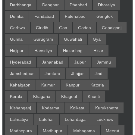
Darbhanga
Deoghar
Dhanbad
Dhoraiya
Dumka
Faridabad
Fatehabad
Gangtok
Garhwa
Giridih
Goa
Godda
Gopalganj
Gumla
Gurugram
Guwahati
Gya
Hajipur
Hansdiya
Hazaribag
Hisar
Hyderabad
Jahanabad
Jaipur
Jammu
Jamshedpur
Jamtara
Jhajjar
Jind
Kahalgaon
Kaimur
Kanpur
Katoria
Kerala
Khagaria
Khagoul
Khunti
Kishanganj
Kodarma
Kolkata
Kurukshetra
Lalmatiya
Latehar
Lohardaga
Lucknow
Madhepura
Madhupur
Mahagama
Meerut