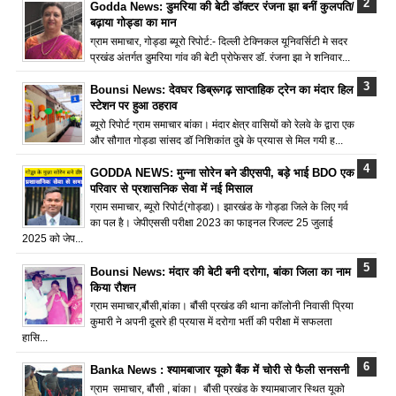
Godda News: डुमरिया की बेटी डॉक्टर रंजना झा बनीं कुलपति/
बढ़ाया गोड्डा का मान
ग्राम समाचार, गोड्डा ब्यूरो रिपोर्ट:- दिल्ली टेक्निकल यूनिवर्सिटी मे सदर
प्रखंड अंतर्गत डुमरिया गांव की बेटी प्रोफेसर डॉ. रंजना झा ने शनिवार...
Bounsi News: देवघर डिब्रूगढ़ साप्ताहिक ट्रेन का मंदार हिल
स्टेशन पर हुआ ठहराव
ब्यूरो रिपोर्ट ग्राम समाचार बांका। मंदार क्षेत्र वासियों को रेलवे के द्वारा एक
और सौगात गोड्डा सांसद डॉ निशिकांत दुबे के प्रयास से मिल गयी ह...
GODDA NEWS: मुन्ना सोरेन बने डीएसपी, बड़े भाई BDO एक
परिवार से प्रशासनिक सेवा में नई मिसाल
ग्राम समाचार, ब्यूरो रिपोर्ट(गोड्डा)। झारखंड के गोड्डा जिले के लिए गर्व
का पल है। जेपीएससी परीक्षा 2023 का फाइनल रिजल्ट 25 जुलाई
2025 को जेप...
Bounsi News: मंदार की बेटी बनी दरोगा, बांका जिला का नाम
किया रौशन
ग्राम समाचार,बौंसी,बांका। बौंसी प्रखंड की थाना कॉलोनी निवासी प्रिया
कुमारी ने अपनी दूसरे ही प्रयास में दरोगा भर्ती की परीक्षा में सफलता
हासि...
Banka News : श्यामबाजार यूको बैंक में चोरी से फैली सनसनी
ग्राम समाचार, बौंसी , बांका। बौंसी प्रखंड के श्यामबाजार स्थित यूको