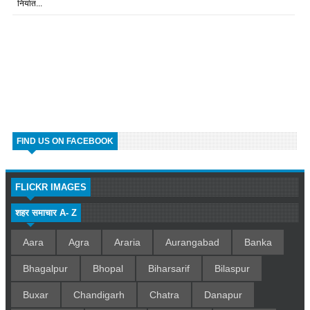
निर्यात...
FIND US ON FACEBOOK
FLICKR IMAGES
शहर समाचार A- Z
Aara
Agra
Araria
Aurangabad
Banka
Bhagalpur
Bhopal
Biharsarif
Bilaspur
Buxar
Chandigarh
Chatra
Danapur