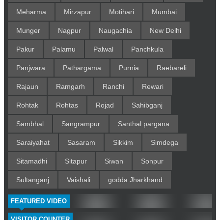
Meharma
Mirzapur
Motihari
Mumbai
Munger
Nagpur
Naugachia
New Delhi
Pakur
Palamu
Palwal
Panchkula
Panjwara
Pathargama
Purnia
Raebareli
Rajaun
Ramgarh
Ranchi
Rewari
Rohtak
Rohtas
Rojad
Sahibganj
Sambhal
Sangrampur
Santhal pargana
Saraiyahat
Sasaram
Sikkim
Simdega
Sitamadhi
Sitapur
Siwan
Sonpur
Sultanganj
Vaishali
godda Jharkhand
FEATURED VIDEO
VISITOR COUNTER