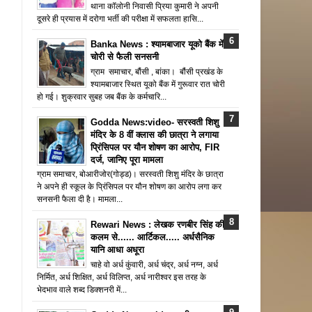
थाना कॉलोनी निवासी प्रिया कुमारी ने अपनी
दूसरे ही प्रयास में दरोगा भर्ती की परीक्षा में सफलता हासि...
Banka News : श्यामबाजार यूको बैंक में
चोरी से फैली सनसनी
ग्राम समाचार, बौंसी , बांका। बौंसी प्रखंड के
श्यामबाजार स्थित यूको बैंक में गुरूवार रात चोरी
हो गई। शुक्रवार सुबह जब बैंक के कर्मचारि...
Godda News:video- सरस्वती शिशु
मंदिर के 8 वीं क्लास की छात्रा ने लगाया
प्रिंसिपल पर यौन शोषण का आरोप, FIR
दर्ज, जानिए पूरा मामला
ग्राम समाचार, बोआरीजोर(गोड्ड)। सरस्वती शिशु मंदिर के छात्रा
ने अपने ही स्कूल के प्रिंसिपल पर यौन शोषण का आरोप लगा कर
सनसनी फैला दी है। मामला...
Rewari News : लेखक रणबीर सिंह की
कलम से...... आर्टिकल..... अर्धसैनिक
यानि आधा अधूरा
चाहे वो अर्ध कुंवारी, अर्ध चंद्र, अर्ध नग्न, अर्ध
निर्मित, अर्ध शिक्षित, अर्ध विलिप्त, अर्ध नारीश्वर इस तरह के
भेदभाव वाले शब्द डिक्शनरी में...