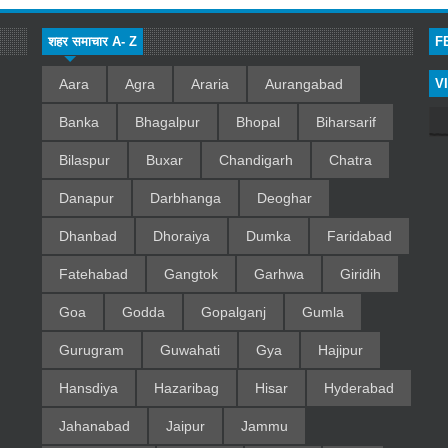
शहर समाचार A- Z
F
Aara
Agra
Araria
Aurangabad
V
Banka
Bhagalpur
Bhopal
Biharsarif
Bilaspur
Buxar
Chandigarh
Chatra
Danapur
Darbhanga
Deoghar
Dhanbad
Dhoraiya
Dumka
Faridabad
Fatehabad
Gangtok
Garhwa
Giridih
Goa
Godda
Gopalganj
Gumla
Gurugram
Guwahati
Gya
Hajipur
Hansdiya
Hazaribag
Hisar
Hyderabad
Jahanabad
Jaipur
Jammu