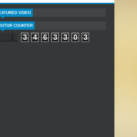
EATURED VIDEO
ISITOR COUNTER
3
4
6
3
3
0
3