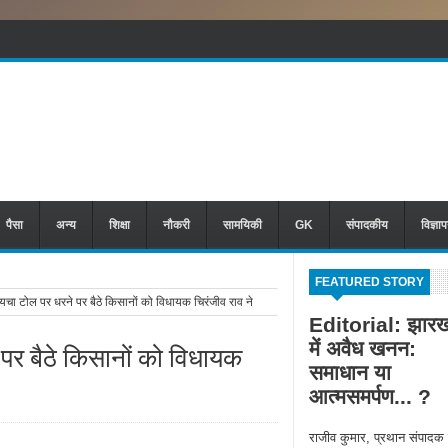
पैसा
अन्य
शिक्षा
नौकरी
सामयिकी
GK
संपादकीय
विज्ञा
FEATURED STORY
ा टोल पर धरने पर बैठे किसानों को विधायक चिरंजीव राव ने
Editorial: झारख
में अवैध खनन:
पर बैठे किसानों को विधायक
समाधान या
आत्मसमर्पण... ?
राजीव कुमार, प्रथान संपादक