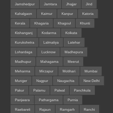
Jamshedpur
Jamtara
Jhajjar
Jind
Kahalgaon
Kaimur
Kanpur
Katoria
Kerala
Khagaria
Khagoul
Khunti
Kishanganj
Kodarma
Kolkata
Kurukshetra
Lalmatiya
Latehar
Lohardaga
Lucknow
Madhepura
Madhupur
Mahagama
Meerut
Meharma
Mirzapur
Motihari
Mumbai
Munger
Nagpur
Naugachia
New Delhi
Pakur
Palamu
Palwal
Panchkula
Panjwara
Pathargama
Purnia
Raebareli
Rajaun
Ramgarh
Ranchi