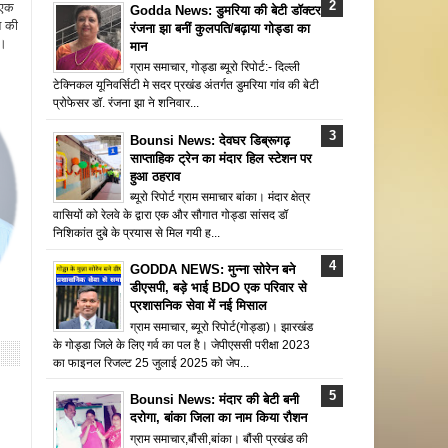
 एक
Godda News: डुमरिया की बेटी डॉक्टर
न की
रंजना झा बनीं कुलपति/बढ़ाया गोड्डा का
ै।
मान
ग्राम समाचार, गोड्डा ब्यूरो रिपोर्ट:- दिल्ली
टेक्निकल यूनिवर्सिटी मे सदर प्रखंड अंतर्गत डुमरिया गांव की बेटी
प्रोफेसर डॉ. रंजना झा ने शनिवार...
Bounsi News: देवघर डिब्रूगढ़
साप्ताहिक ट्रेन का मंदार हिल स्टेशन पर
हुआ ठहराव
ब्यूरो रिपोर्ट ग्राम समाचार बांका। मंदार क्षेत्र
वासियों को रेलवे के द्वारा एक और सौगात गोड्डा सांसद डॉ
निशिकांत दुबे के प्रयास से मिल गयी ह...
GODDA NEWS: मुन्ना सोरेन बने
डीएसपी, बड़े भाई BDO एक परिवार से
प्रशासनिक सेवा में नई मिसाल
ग्राम समाचार, ब्यूरो रिपोर्ट(गोड्डा)। झारखंड
के गोड्डा जिले के लिए गर्व का पल है। जेपीएससी परीक्षा 2023
का फाइनल रिजल्ट 25 जुलाई 2025 को जेप...
Bounsi News: मंदार की बेटी बनी
दरोगा, बांका जिला का नाम किया रौशन
ग्राम समाचार,बौंसी,बांका। बौंसी प्रखंड की