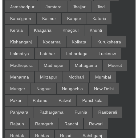
Jamshedpur
Jamtara
Jhajjar
Jind
Kahalgaon
Kaimur
Kanpur
Katoria
Kerala
Khagaria
Khagoul
Khunti
Kishanganj
Kodarma
Kolkata
Kurukshetra
Lalmatiya
Latehar
Lohardaga
Lucknow
Madhepura
Madhupur
Mahagama
Meerut
Meharma
Mirzapur
Motihari
Mumbai
Munger
Nagpur
Naugachia
New Delhi
Pakur
Palamu
Palwal
Panchkula
Panjwara
Pathargama
Purnia
Raebareli
Rajaun
Ramgarh
Ranchi
Rewari
Rohtak
Rohtas
Rojad
Sahibganj