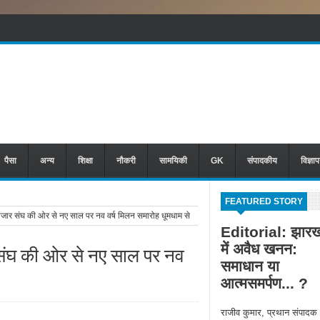
पैसा
अन्य
शिक्षा
नौकरी
सामयिकी
GK
संपादकीय
विज्ञा
FEATURED STORY
जार संघ की ओर से नए साल पर नव वर्ष मिलन समारोह धूमधाम से
Editorial: झारख
में अवैध खनन:
 संघ की ओर से नए साल पर नव
समाधान या
आत्मसमर्पण... ?
राजीव कुमार, प्रथान संपादक