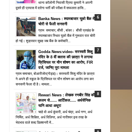
थाना कॉलोनी निवासी प्रिया कुमारी ने अपनी
दूसरे ही प्रयास में दरोगा भर्ती की परीक्षा में सफलता हासि...
Banka News : श्यामबाजार यूको बैंक में
चोरी से फैली सनसनी
ग्राम समाचार, बौंसी , बांका। बौंसी प्रखंड के
श्यामबाजार स्थित यूको बैंक में गुरूवार रात चोरी
हो गई। शुक्रवार सुबह जब बैंक के कर्मचारि...
Godda News:video- सरस्वती शिशु
मंदिर के 8 वीं क्लास की छात्रा ने लगाया
प्रिंसिपल पर यौन शोषण का आरोप, FIR
दर्ज, जानिए पूरा मामला
ग्राम समाचार, बोआरीजोर(गोड्ड)। सरस्वती शिशु मंदिर के छात्रा
ने अपने ही स्कूल के प्रिंसिपल पर यौन शोषण का आरोप लगा कर
सनसनी फैला दी है। मामला...
Rewari News : लेखक रणबीर सिंह की
कलम से...... आर्टिकल..... अर्धसैनिक
यानि आधा अधूरा
चाहे वो अर्ध कुंवारी, अर्ध चंद्र, अर्ध नग्न, अर्ध
निर्मित, अर्ध शिक्षित, अर्ध विलिप्त, अर्ध नारीश्वर इस तरह के
भेदभाव वाले शब्द डिक्शनरी में...