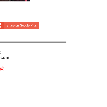
Share on Google Plus
8
.com
रें