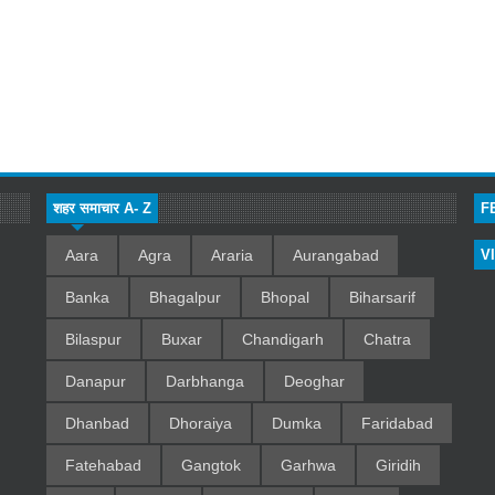
शहर समाचार A- Z
F
Aara
Agra
Araria
Aurangabad
V
Banka
Bhagalpur
Bhopal
Biharsarif
Bilaspur
Buxar
Chandigarh
Chatra
Danapur
Darbhanga
Deoghar
Dhanbad
Dhoraiya
Dumka
Faridabad
Fatehabad
Gangtok
Garhwa
Giridih