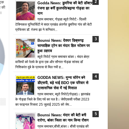
 एक
Godda News: डुमरिया की बेटी डॉक्टर
न की
रंजना झा बनीं कुलपति/बढ़ाया गोड्डा का
ै।
मान
ग्राम समाचार, गोड्डा ब्यूरो रिपोर्ट:- दिल्ली
टेक्निकल यूनिवर्सिटी मे सदर प्रखंड अंतर्गत डुमरिया गांव की बेटी
प्रोफेसर डॉ. रंजना झा ने शनिवार...
Bounsi News: देवघर डिब्रूगढ़
साप्ताहिक ट्रेन का मंदार हिल स्टेशन पर
हुआ ठहराव
ब्यूरो रिपोर्ट ग्राम समाचार बांका। मंदार क्षेत्र
वासियों को रेलवे के द्वारा एक और सौगात गोड्डा सांसद डॉ
निशिकांत दुबे के प्रयास से मिल गयी ह...
GODDA NEWS: मुन्ना सोरेन बने
डीएसपी, बड़े भाई BDO एक परिवार से
प्रशासनिक सेवा में नई मिसाल
ग्राम समाचार, ब्यूरो रिपोर्ट(गोड्डा)। झारखंड
के गोड्डा जिले के लिए गर्व का पल है। जेपीएससी परीक्षा 2023
का फाइनल रिजल्ट 25 जुलाई 2025 को जेप...
Bounsi News: मंदार की बेटी बनी
दरोगा, बांका जिला का नाम किया रौशन
ग्राम समाचार,बौंसी,बांका। बौंसी प्रखंड की