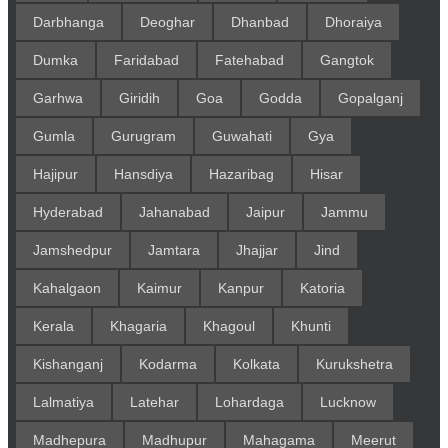
Darbhanga
Deoghar
Dhanbad
Dhoraiya
Dumka
Faridabad
Fatehabad
Gangtok
Garhwa
Giridih
Goa
Godda
Gopalganj
Gumla
Gurugram
Guwahati
Gya
Hajipur
Hansdiya
Hazaribag
Hisar
Hyderabad
Jahanabad
Jaipur
Jammu
Jamshedpur
Jamtara
Jhajjar
Jind
Kahalgaon
Kaimur
Kanpur
Katoria
Kerala
Khagaria
Khagoul
Khunti
Kishanganj
Kodarma
Kolkata
Kurukshetra
Lalmatiya
Latehar
Lohardaga
Lucknow
Madhepura
Madhupur
Mahagama
Meerut