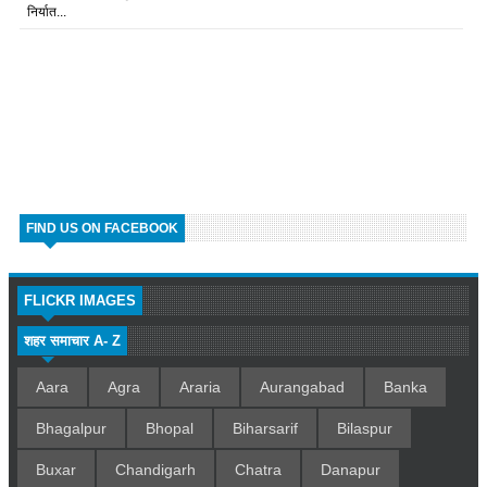
निर्यात...
FIND US ON FACEBOOK
FLICKR IMAGES
शहर समाचार A- Z
Aara
Agra
Araria
Aurangabad
Banka
Bhagalpur
Bhopal
Biharsarif
Bilaspur
Buxar
Chandigarh
Chatra
Danapur