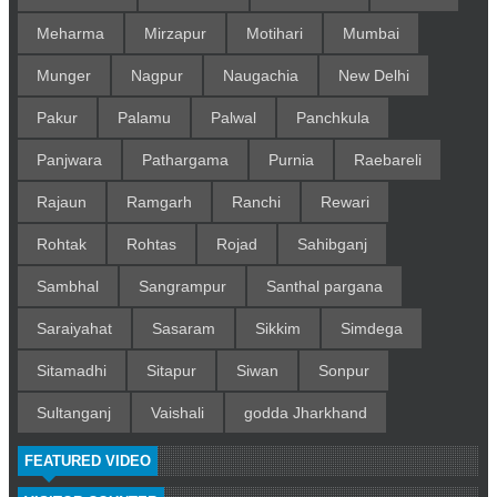
Meharma
Mirzapur
Motihari
Mumbai
Munger
Nagpur
Naugachia
New Delhi
Pakur
Palamu
Palwal
Panchkula
Panjwara
Pathargama
Purnia
Raebareli
Rajaun
Ramgarh
Ranchi
Rewari
Rohtak
Rohtas
Rojad
Sahibganj
Sambhal
Sangrampur
Santhal pargana
Saraiyahat
Sasaram
Sikkim
Simdega
Sitamadhi
Sitapur
Siwan
Sonpur
Sultanganj
Vaishali
godda Jharkhand
FEATURED VIDEO