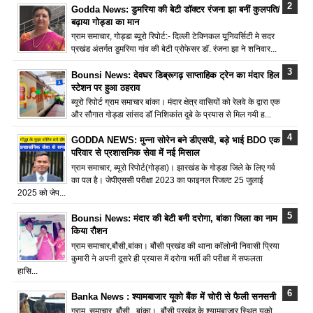
Godda News: डुमरिया की बेटी डॉक्टर रंजना झा बनीं कुलपति/
बढ़ाया गोड्डा का मान
ग्राम समाचार, गोड्डा ब्यूरो रिपोर्ट:- दिल्ली टेक्निकल यूनिवर्सिटी मे सदर
प्रखंड अंतर्गत डुमरिया गांव की बेटी प्रोफेसर डॉ. रंजना झा ने शनिवार...
Bounsi News: देवघर डिब्रूगढ़ साप्ताहिक ट्रेन का मंदार हिल
स्टेशन पर हुआ ठहराव
ब्यूरो रिपोर्ट ग्राम समाचार बांका। मंदार क्षेत्र वासियों को रेलवे के द्वारा एक
और सौगात गोड्डा सांसद डॉ निशिकांत दुबे के प्रयास से मिल गयी ह...
GODDA NEWS: मुन्ना सोरेन बने डीएसपी, बड़े भाई BDO एक
परिवार से प्रशासनिक सेवा में नई मिसाल
ग्राम समाचार, ब्यूरो रिपोर्ट(गोड्डा)। झारखंड के गोड्डा जिले के लिए गर्व
का पल है। जेपीएससी परीक्षा 2023 का फाइनल रिजल्ट 25 जुलाई
2025 को जेप...
Bounsi News: मंदार की बेटी बनी दरोगा, बांका जिला का नाम
किया रौशन
ग्राम समाचार,बौंसी,बांका। बौंसी प्रखंड की थाना कॉलोनी निवासी प्रिया
कुमारी ने अपनी दूसरे ही प्रयास में दरोगा भर्ती की परीक्षा में सफलता
हासि...
Banka News : श्यामबाजार यूको बैंक में चोरी से फैली सनसनी
ग्राम समाचार, बौंसी , बांका। बौंसी प्रखंड के श्यामबाजार स्थित यूको