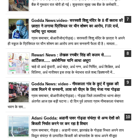
बैंक में गुरूवार रात चोरी हो गई। शुक्रवार सुबह जब बैंक के कर्मचारि...
Godda News:video- सरस्वती शिशु मंदिर के 8 वीं क्लास की
छात्रा ने लगाया प्रिंसिपल पर यौन शोषण का आरोप, FIR दर्ज,
जानिए पूरा मामला
ग्राम समाचार, बोआरीजोर(गोड्ड)। सरस्वती शिशु मंदिर के छात्रा ने अपने
ही स्कूल के प्रिंसिपल पर यौन शोषण का आरोप लगा कर सनसनी फैला दी है। मामला...
Rewari News : लेखक रणबीर सिंह की कलम से......
आर्टिकल..... अर्धसैनिक यानि आधा अधूरा
चाहे वो अर्ध कुंवारी, अर्ध चंद्र, अर्ध नग्न, अर्ध निर्मित, अर्ध शिक्षित, अर्ध
विलिप्त, अर्ध नारीश्वर इस तरह के भेदभाव वाले शब्द डिक्शनरी में...
Godda News: video - नीमकाला गांव के कुएं में युवक की
लाश मिलने से सनसनी, लाश को पीएम के लिए भेजा गया गोड्डा
ग्राम समाचार, बोआरीजोर(गोड्डा)। गोड्डा जिले ललमटिया थाना क्षेत्र
अंतर्गत आज एक बड़ी घटना। दो दिन पुर्व लापता ग्राम नीमाकाला पंचायत
भवन के सम...
Adani Godda: अडानी पावर गोड्डा संयंत्र से अन्य देशों को
बिजली निर्यात करने पर कर रहा है विचार
ग्राम समाचार, गोड्डा। अडानी पावर, झारखंड के गोड्डा स्थित अपने ताप
विद्युत संयंत्र से उत्पादित बिजली को बांग्लादेश के साथ अपने मौजूदा